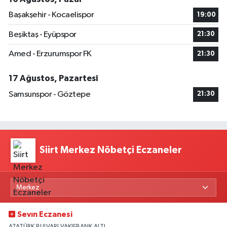
Başakşehir - Kocaelispor
19:00
Beşiktaş - Eyüpspor
21:30
Amed - Erzurumspor FK
21:30
17 Ağustos, Pazartesi
Samsunspor - Göztepe
21:30
Siirt Merkez Nöbetçi Eczaneler
Sevın Eczanesi
ATATÜRK BULVARI VAKIFBANK ALTI