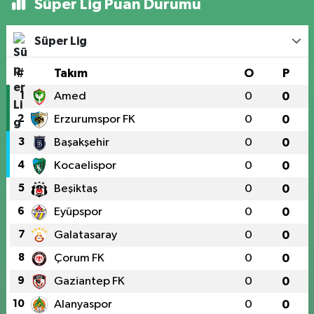
Süper Lig Puan Durumu
Süper Lig
#
Takım
O
P
1
Amed
0
0
2
Erzurumspor FK
0
0
3
Başakşehir
0
0
4
Kocaelispor
0
0
5
Beşiktaş
0
0
6
Eyüpspor
0
0
7
Galatasaray
0
0
8
Çorum FK
0
0
9
Gaziantep FK
0
0
10
Alanyaspor
0
0