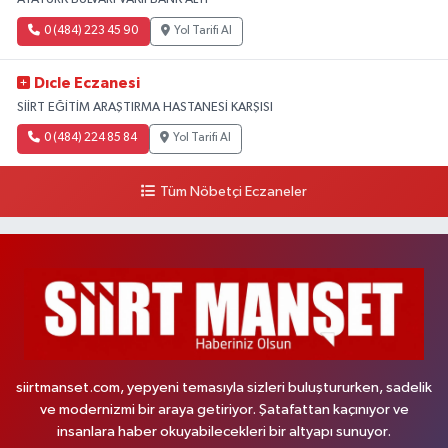
0 (484) 223 45 90
Yol Tarifi Al
Dıcle Eczanesi
SİİRT EĞİTİM ARAŞTIRMA HASTANESİ KARŞISI
0 (484) 224 85 84
Yol Tarifi Al
Tüm Nöbetçi Eczaneler
siirtmanset.com, yepyeni temasıyla sizleri buluştururken, sadelik
ve modernizmi bir araya getiriyor. Şatafattan kaçınıyor ve
insanlara haber okuyabilecekleri bir altyapı sunuyor.