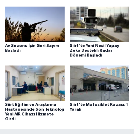
Av Sezonu İçin Geri Sayım
Siirt’te Yeni Nesil Yapay
Başladı
Zekâ Destekli Radar
Dönemi Başladı
Siirt Eğitim ve Araştırma
Siirt'te Motosiklet Kazası: 1
Hastanesinde Son Teknoloji
Yaralı
Yeni MR Cihazı Hizmete
Girdi