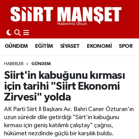
GÜNDEM
Siirt Nöbetçi Eczaneler
EĞİTİM
Siirt Hava Durumu
GÜNDEM
EĞİTİM
SİYASET
EKONOMİ
SPOR
SİYASET
Siirt Namaz Vakitleri
HABERLER
GÜNDEM
EKONOMİ
Siirt Trafik Yoğunluk Haritası
Siirt'in kabuğunu kırması
için tarihi "Siirt Ekonomi
SPOR
Süper Lig Puan Durumu ve Fikstür
Zirvesi" yolda
İLÇELER
Tüm Manşetler
AK Parti Siirt İl Başkanı Av. Bahri Caner Özturan'ın
uzun süredir dile getirdiği "Siirt'in kabuğunu
KÜLTÜR-SANAT
Son Dakika Haberleri
kırması için geniş katılımlı çalıştay" çağrısı,
hükümet nezdinde güçlü bir karşılık buldu.
SAĞLIK-YAŞAM
Haber Arşivi