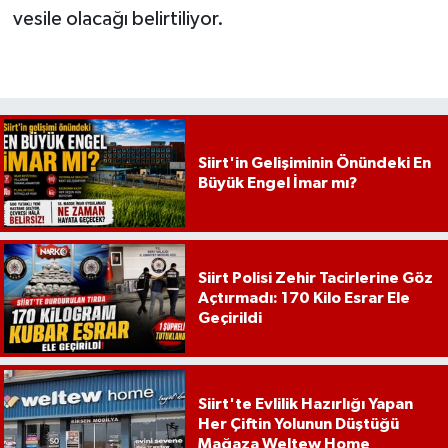
vesile olacağı belirtiliyor.
Siirt'in Gelişiminin Önündeki En
Büyük Engel İmar mı?
Siirt Polisi Zehir Tacirlerine Göz
Açtırmadı: 170 Kilo Esrar Ele
Geçirildi
Siirt'te Evlilik Hazırlığı Yapan
Her Çiftin Yolunun Düştüğü
Mağaza Weltew Home