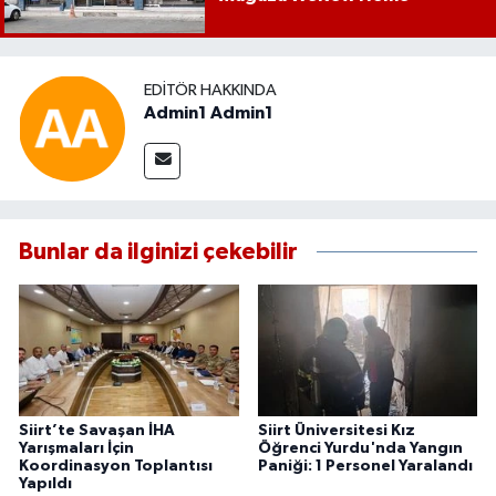
EDITÖR HAKKINDA
Admin1 Admin1
Bunlar da ilginizi çekebilir
Siirt’te Savaşan İHA
Siirt Üniversitesi Kız
Yarışmaları İçin
Öğrenci Yurdu'nda Yangın
Koordinasyon Toplantısı
Paniği: 1 Personel Yaralandı
Yapıldı