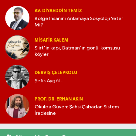
AV. DIYAEDDIN TEMIZ
Bölge İnsanını Anlamaya Sosyoloji Yeter
Mi?
MISAFIR KALEM
Siirt'in kapı, Batman'ın gönül komşusu
köyler
DERVIŞ ÇELEPKOLU
Şefik Aygöl...
PROF. DR. ERHAN AKIN
Okulda Güven: Şahsi Çabadan Sistem
İradesine