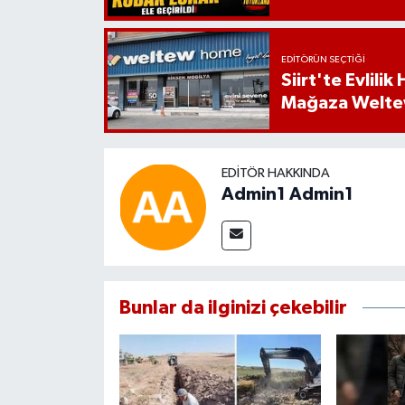
EDITÖRÜN SEÇTIĞI
Siirt'te Evlili
Mağaza Welt
EDITÖR HAKKINDA
Admin1 Admin1
Bunlar da ilginizi çekebilir