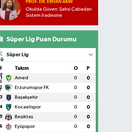
PROF. DR. ERHAN AKIN
Okulda Güven: Şahsi Çabadan
Sistem İradesine
Süper Lig Puan Durumu
Süper Lig
#
Takım
O
P
1
Amed
0
0
2
Erzurumspor FK
0
0
3
Başakşehir
0
0
4
Kocaelispor
0
0
5
Beşiktaş
0
0
6
Eyüpspor
0
0