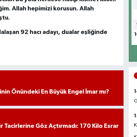
im. Allah hepimizi korusun. Allah
ştu.
alaşan 92 hacı adayı, dualar eşliğinde
1
iminin Önündeki En Büyük Engel İmar mı?
1
G
1
K
hir Tacirlerine Göz Açtırmadı: 170 Kilo Esrar