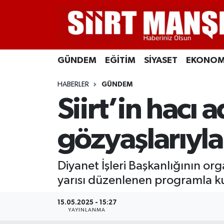
GÜNDEM
Siirt Nöbetçi Eczaneler
GÜNDEM
EĞİTİM
SİYASET
EKONOM
EĞİTİM
Siirt Hava Durumu
HABERLER
GÜNDEM
SİYASET
Siirt Namaz Vakitleri
Siirt’in hacı 
EKONOMİ
Siirt Trafik Yoğunluk Haritası
gözyaşlarıyla
SPOR
Süper Lig Puan Durumu ve Fikstür
Diyanet İşleri Başkanlığının org
İLÇELER
Tüm Manşetler
yarısı düzenlenen programla ku
KÜLTÜR-SANAT
Son Dakika Haberleri
15.05.2025 - 15:27
YAYINLANMA
SAĞLIK-YAŞAM
Haber Arşivi