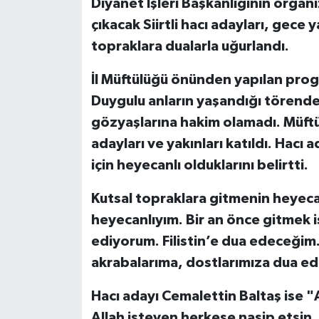
Diyanet İşleri Başkanlığının organ
çıkacak Siirtli hacı adayları, gece
topraklara dualarla uğurlandı.
İl Müftülüğü önünden yapılan progra
Duygulu anların yaşandığı törende 
gözyaşlarına hakim olamadı. Müf
adayları ve yakınları katıldı. Hacı 
için heyecanlı olduklarını belirtti.
Kutsal topraklara gitmenin heyec
heyecanlıyım. Bir an önce gitmek i
ediyorum. Filistin’e dua edeceğim
akrabalarıma, dostlarımıza dua ed
Hacı adayı Cemalettin Baltaş ise 
Allah isteyen herkese nasip etsin. 