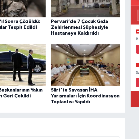
 Yıl Sonra Çözüldü:
Pervari’de 7 Çocuk Gıda
lar Tespit Edildi
Zehirlenmesi Şüphesiyle
Hastaneye Kaldırıldı
B
S
aşkanlarının Yakın
Siirt’te Savaşan İHA
 Geri Çekildi
Yarışmaları İçin Koordinasyon
Toplantısı Yapıldı