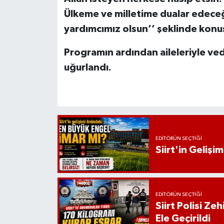
Ülkeme ve milletime dualar edeceğ
yardımcımız olsun’’ şeklinde konu
Programın ardından aileleriyle ved
uğurlandı.
EDITÖRÜN SEÇTIĞI
Siirt'in Geliş
EDITÖRÜN SEÇTIĞI
Siirt Polisi Ze
Ele Geçirildi