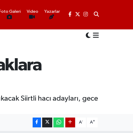
Foto Galeri
Video
Yazarlar
raklara
kacak Siirtli hacı adayları, gece
-
+
A
A