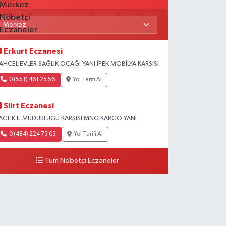
Erkurt Eczanesi
AHÇELİEVLER SAĞLIK OCAĞI YANI İPEK MOBİLYA KARŞISI
0 (551) 461 25 56
Yol Tarifi Al
Siirt Eczanesi
AĞLIK İL MÜDÜRLÜĞÜ KARŞISI MNG KARGO YANI
0 (484) 224 73 03
Yol Tarifi Al
Tüm Nöbetçi Eczaneler