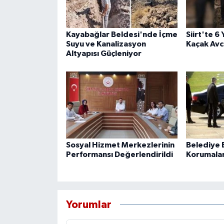
Kayabağlar Beldesi'nde İçme
Siirt'te 6
Suyu ve Kanalizasyon
Kaçak Avcı
Altyapısı Güçleniyor
Sosyal Hizmet Merkezlerinin
Belediye B
Performansı Değerlendirildi
Korumaları
Yorumlar