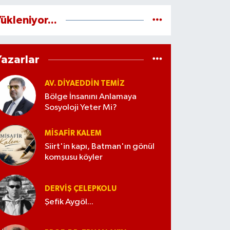
ükleniyor...
Yazarlar
AV. DIYAEDDIN TEMIZ
Bölge İnsanını Anlamaya
Sosyoloji Yeter Mi?
MISAFIR KALEM
Siirt'in kapı, Batman'ın gönül
komşusu köyler
DERVIŞ ÇELEPKOLU
Şefik Aygöl...