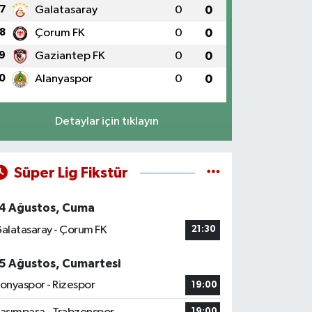
7
Galatasaray
0
0
8
Çorum FK
0
0
9
Gaziantep FK
0
0
0
Alanyaspor
0
0
Detaylar için tıklayın
Süper Lig Fikstür
4 Ağustos, Cuma
alatasaray - Çorum FK
21:30
5 Ağustos, Cumartesi
onyaspor - Rizespor
19:00
19:00