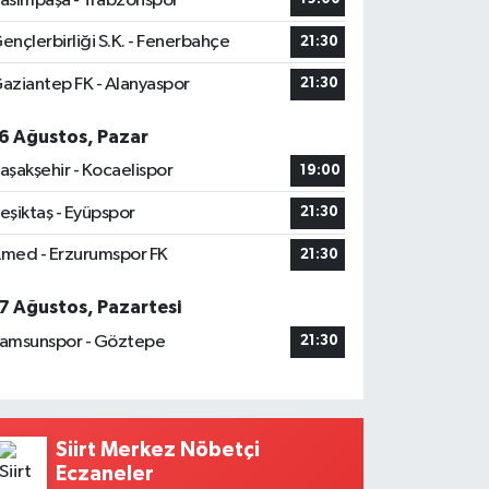
asımpaşa - Trabzonspor
ençlerbirliği S.K. - Fenerbahçe
21:30
aziantep FK - Alanyaspor
21:30
6 Ağustos, Pazar
aşakşehir - Kocaelispor
19:00
eşiktaş - Eyüpspor
21:30
med - Erzurumspor FK
21:30
7 Ağustos, Pazartesi
amsunspor - Göztepe
21:30
Siirt Merkez Nöbetçi
Eczaneler