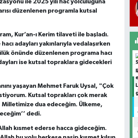
izasyonu ile 2025 yılı hac yolculuğuna
 yarısı düzenlenen programla kutsal
m, Kur’an-ı Kerim tilaveti ile başladı.
hacı adayları yakınlarıyla vedalaşırken
tülük önünde düzenlenen programa hacı
adayları ise kutsal topraklara gidecekleri
anını yaşayan Mehmet Faruk Uysal, "Çok
stiyorum. Kutsal toprakları çok merak
. Milletimize dua edeceğim. Ülkeme,
eceğim’’ dedi.
"Allah kısmet ederse hacca gideceğim.
Allah bu yolu herkese nasip kısmet kılsın.