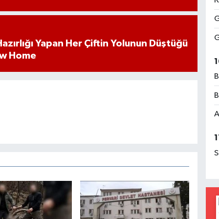
K
G
G
k Hazırlığı Yapan Her Çiftin Yolunun Düştüğü
ew Home
1
B
B
A
1
S