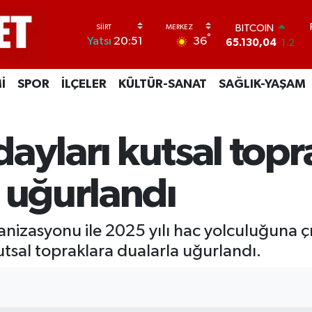
DOLAR
°
36
Yatsı
20:51
47,7106
0.17
EURO
55,1652
0.27
İ
SPOR
İLÇELER
KÜLTÜR-SANAT
SAĞLIK-YAŞAM
STERLİN
64,4046
0.35
GRAM ALTIN
6618.49
2.12
adayları kutsal top
BİST100
13.773
-19
BITCOIN
 uğurlandı
65.130,04
1.2
anizasyonu ile 2025 yılı hac yolculuğuna çı
tsal topraklara dualarla uğurlandı.