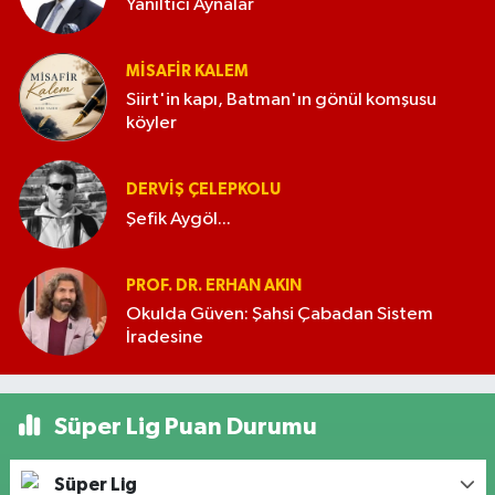
Yanıltıcı Aynalar
MISAFIR KALEM
Siirt'in kapı, Batman'ın gönül komşusu
köyler
DERVIŞ ÇELEPKOLU
Şefik Aygöl...
PROF. DR. ERHAN AKIN
Okulda Güven: Şahsi Çabadan Sistem
İradesine
Süper Lig Puan Durumu
Süper Lig