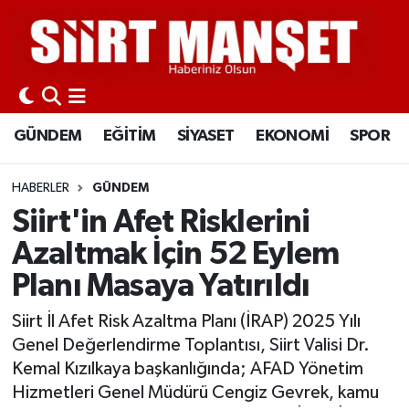
GÜNDEM
Siirt Nöbetçi Eczaneler
EĞİTİM
Siirt Hava Durumu
GÜNDEM
EĞİTİM
SİYASET
EKONOMİ
SPOR
SİYASET
Siirt Namaz Vakitleri
HABERLER
GÜNDEM
EKONOMİ
Siirt Trafik Yoğunluk Haritası
Siirt'in Afet Risklerini
Azaltmak İçin 52 Eylem
SPOR
Süper Lig Puan Durumu ve Fikstür
Planı Masaya Yatırıldı
İLÇELER
Tüm Manşetler
Siirt İl Afet Risk Azaltma Planı (İRAP) 2025 Yılı
Genel Değerlendirme Toplantısı, Siirt Valisi Dr.
KÜLTÜR-SANAT
Son Dakika Haberleri
Kemal Kızılkaya başkanlığında; AFAD Yönetim
Hizmetleri Genel Müdürü Cengiz Gevrek, kamu
SAĞLIK-YAŞAM
Haber Arşivi