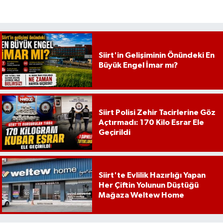
Siirt'in Gelişiminin Önündeki En
Büyük Engel İmar mı?
Siirt Polisi Zehir Tacirlerine Göz
Açtırmadı: 170 Kilo Esrar Ele
Geçirildi
Siirt'te Evlilik Hazırlığı Yapan
Her Çiftin Yolunun Düştüğü
Mağaza Weltew Home