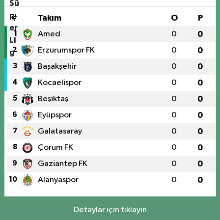
#
Takım
O
P
1
Amed
0
0
2
Erzurumspor FK
0
0
3
Başakşehir
0
0
4
Kocaelispor
0
0
5
Beşiktaş
0
0
6
Eyüpspor
0
0
7
Galatasaray
0
0
8
Çorum FK
0
0
9
Gaziantep FK
0
0
10
Alanyaspor
0
0
Detaylar için tıklayın