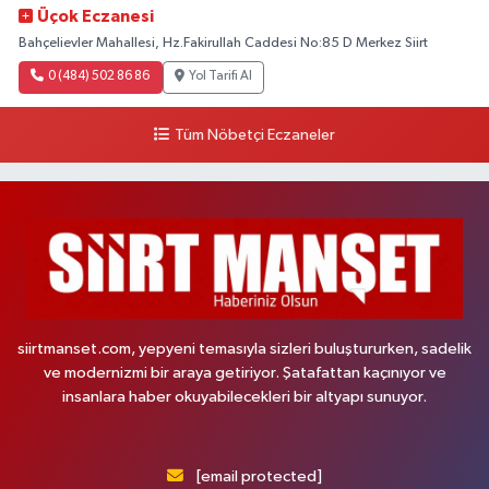
Üçok Eczanesi
Bahçelievler Mahallesi, Hz.Fakirullah Caddesi No:85 D Merkez Siirt
0 (484) 502 86 86
Yol Tarifi Al
Tüm Nöbetçi Eczaneler
siirtmanset.com, yepyeni temasıyla sizleri buluştururken, sadelik
ve modernizmi bir araya getiriyor. Şatafattan kaçınıyor ve
insanlara haber okuyabilecekleri bir altyapı sunuyor.
[email protected]