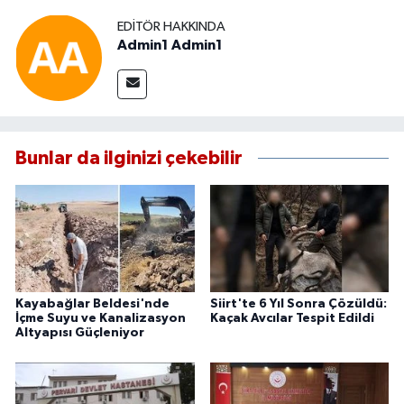
EDITÖR HAKKINDA
Admin1 Admin1
Bunlar da ilginizi çekebilir
Kayabağlar Beldesi'nde
Siirt'te 6 Yıl Sonra Çözüldü:
İçme Suyu ve Kanalizasyon
Kaçak Avcılar Tespit Edildi
Altyapısı Güçleniyor