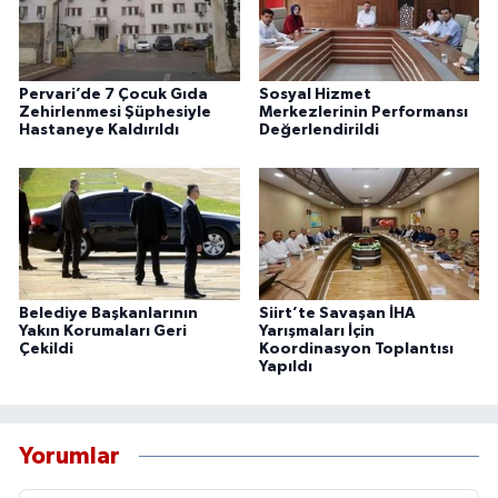
Pervari’de 7 Çocuk Gıda
Sosyal Hizmet
Zehirlenmesi Şüphesiyle
Merkezlerinin Performansı
Hastaneye Kaldırıldı
Değerlendirildi
Belediye Başkanlarının
Siirt’te Savaşan İHA
Yakın Korumaları Geri
Yarışmaları İçin
Çekildi
Koordinasyon Toplantısı
Yapıldı
Yorumlar