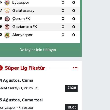
6
Eyüpspor
0
0
7
Galatasaray
0
0
8
Çorum FK
0
0
9
Gaziantep FK
0
0
0
Alanyaspor
0
0
Detaylar için tıklayın
Süper Lig Fikstür
4 Ağustos, Cuma
alatasaray - Çorum FK
21:30
5 Ağustos, Cumartesi
onyaspor - Rizespor
19:00