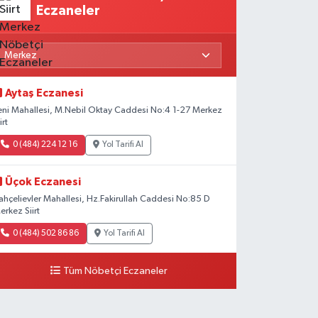
Eczaneler
Aytaş Eczanesi
eni Mahallesi, M.Nebil Oktay Caddesi No:4 1-27 Merkez
irt
0 (484) 224 12 16
Yol Tarifi Al
Üçok Eczanesi
ahçelievler Mahallesi, Hz.Fakirullah Caddesi No:85 D
erkez Siirt
0 (484) 502 86 86
Yol Tarifi Al
Tüm Nöbetçi Eczaneler