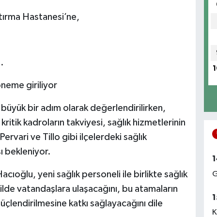
ştırma Hastanesi’ne,
.
1
öneme giriliyor
 büyük bir adım olarak değerlendirilirken,
 kritik kadroların takviyesi, sağlık hizmetlerinin
Pervari ve Tillo gibi ilçelerdeki sağlık
ı bekleniyor.
1
cıoğlu, yeni sağlık personeli ile birlikte sağlık
G
ekilde vatandaşlara ulaşacağını, bu atamaların
1
üçlendirilmesine katkı sağlayacağını dile
K