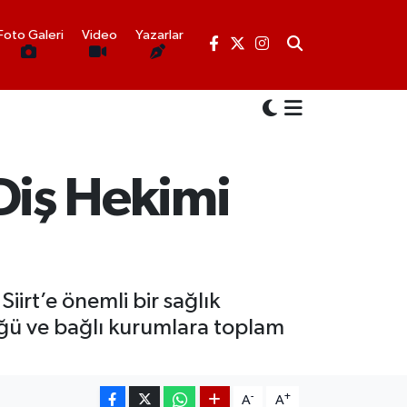
Foto Galeri
Video
Yazarlar
 Diş Hekimi
iirt’e önemli bir sağlık
rlüğü ve bağlı kurumlara toplam
-
+
A
A