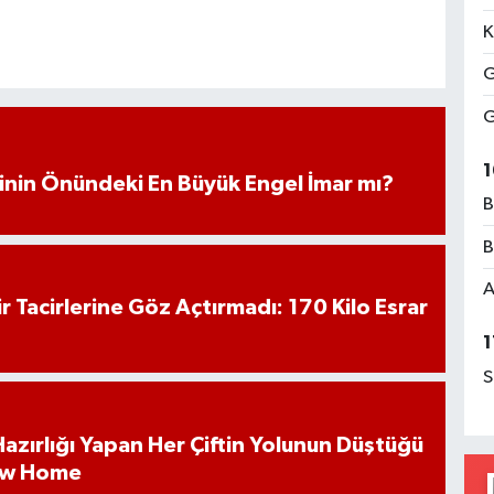
K
G
G
1
iminin Önündeki En Büyük Engel İmar mı?
B
B
A
hir Tacirlerine Göz Açtırmadı: 170 Kilo Esrar
1
S
k Hazırlığı Yapan Her Çiftin Yolunun Düştüğü
ew Home