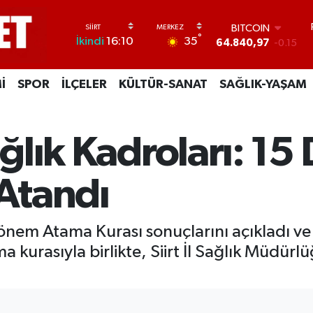
BITCOIN
64.840,97
-0.15
DOLAR
°
35
İkindi
16:10
47,7436
0.18
EURO
55,2510
0.32
İ
SPOR
İLÇELER
KÜLTÜR-SANAT
SAĞLIK-YAŞAM
STERLİN
64,4811
0.38
GRAM ALTIN
6660.55
0
ağlık Kadroları: 15
BİST100
13.779
-14
 Atandı
önem Atama Kurası sonuçlarını açıkladı ve S
ma kurasıyla birlikte, Siirt İl Sağlık Müdü