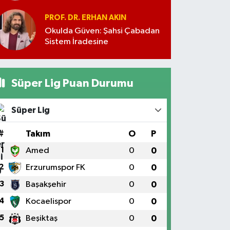
PROF. DR. ERHAN AKIN
Okulda Güven: Şahsi Çabadan
Sistem İradesine
Süper Lig Puan Durumu
Süper Lig
#
Takım
O
P
1
Amed
0
0
2
Erzurumspor FK
0
0
3
Başakşehir
0
0
4
Kocaelispor
0
0
5
Beşiktaş
0
0