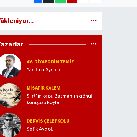
ükleniyor...
Yazarlar
AV. DIYAEDDIN TEMIZ
Yanıltıcı Aynalar
MISAFIR KALEM
Siirt'in kapı, Batman'ın gönül
komşusu köyler
DERVIŞ ÇELEPKOLU
Şefik Aygöl...