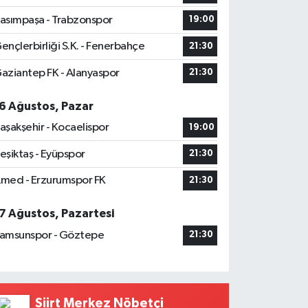
asımpaşa - Trabzonspor
19:00
ençlerbirliği S.K. - Fenerbahçe
21:30
aziantep FK - Alanyaspor
21:30
6 Ağustos, Pazar
aşakşehir - Kocaelispor
19:00
eşiktaş - Eyüpspor
21:30
med - Erzurumspor FK
21:30
7 Ağustos, Pazartesi
amsunspor - Göztepe
21:30
Siirt Merkez Nöbetçi