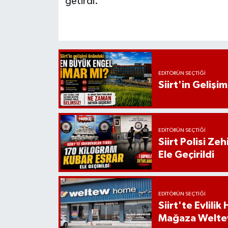
getirdi.
EDITÖRÜN SEÇTIĞI
Siirt'in Geliş
EDITÖRÜN SEÇTIĞI
Siirt Polisi Ze
Ele Geçirildi
EDITÖRÜN SEÇTIĞI
Siirt'te Evlili
Mağaza Welt