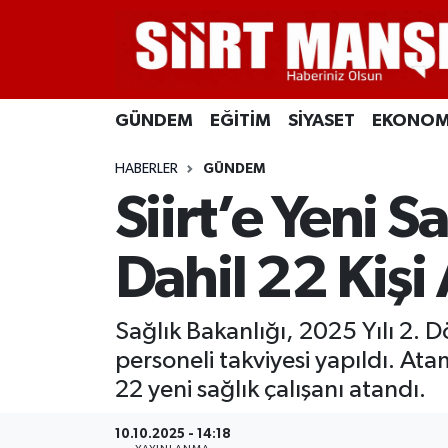
GÜNDEM
Siirt Nöbetçi Eczaneler
GÜNDEM
EĞİTİM
SİYASET
EKONOM
EĞİTİM
Siirt Hava Durumu
HABERLER
GÜNDEM
SİYASET
Siirt Namaz Vakitleri
Siirt’e Yeni S
EKONOMİ
Siirt Trafik Yoğunluk Haritası
Dahil 22 Kişi
SPOR
Süper Lig Puan Durumu ve Fikstür
Sağlık Bakanlığı, 2025 Yılı 2. D
İLÇELER
Tüm Manşetler
personeli takviyesi yapıldı. Ata
KÜLTÜR-SANAT
Son Dakika Haberleri
22 yeni sağlık çalışanı atandı.
SAĞLIK-YAŞAM
Haber Arşivi
10.10.2025 - 14:18