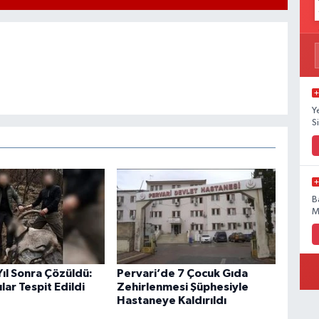
Y
Si
B
M
 Yıl Sonra Çözüldü:
Pervari’de 7 Çocuk Gıda
lar Tespit Edildi
Zehirlenmesi Şüphesiyle
Hastaneye Kaldırıldı