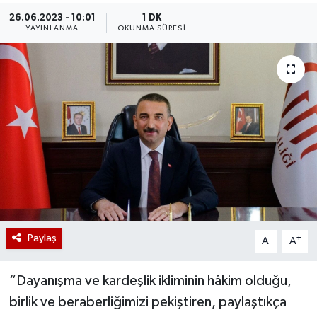
26.06.2023 - 10:01
1 DK
YAYINLANMA
OKUNMA SÜRESI
Paylaş
-
+
A
A
“Dayanışma ve kardeşlik ikliminin hâkim olduğu,
birlik ve beraberliğimizi pekiştiren, paylaştıkça