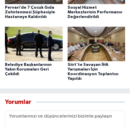
Pervari’de 7 Çocuk Gıda
Sosyal Hizmet
Zehirlenmesi Şüphesiyle
Merkezlerinin Performansı
Hastaneye Kaldırıldı
Değerlendirildi
Belediye Başkanlarının
Siirt’te Savaşan İHA
Yakın Korumaları Geri
Yarışmaları İçin
Çekildi
Koordinasyon Toplantısı
Yapıldı
Yorumlar