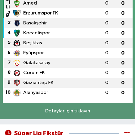
1
Amed
0
0
2
Erzurumspor FK
0
0
3
Başakşehir
0
0
4
Kocaelispor
0
0
5
Beşiktaş
0
0
6
Eyüpspor
0
0
7
Galatasaray
0
0
8
Çorum FK
0
0
9
Gaziantep FK
0
0
10
Alanyaspor
0
0
Detaylar için tıklayın
Süper Lig Fikstür