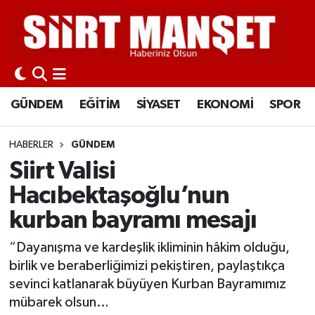
GÜNDEM
Siirt Nöbetçi Eczaneler
EĞİTİM
Siirt Hava Durumu
GÜNDEM
EĞİTİM
SİYASET
EKONOMİ
SPOR
SİYASET
Siirt Namaz Vakitleri
HABERLER
GÜNDEM
EKONOMİ
Siirt Trafik Yoğunluk Haritası
Siirt Valisi
Hacıbektaşoğlu’nun
SPOR
Süper Lig Puan Durumu ve Fikstür
kurban bayramı mesajı
İLÇELER
Tüm Manşetler
“Dayanışma ve kardeşlik ikliminin hâkim olduğu,
birlik ve beraberliğimizi pekiştiren, paylaştıkça
KÜLTÜR-SANAT
Son Dakika Haberleri
sevinci katlanarak büyüyen Kurban Bayramımız
mübarek olsun…
SAĞLIK-YAŞAM
Haber Arşivi