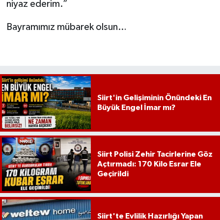
niyaz ederim.”
Bayramımız mübarek olsun…
Siirt'in Gelişiminin Önündeki En
Büyük Engel İmar mı?
Siirt Polisi Zehir Tacirlerine Göz
Açtırmadı: 170 Kilo Esrar Ele
Geçirildi
Siirt'te Evlilik Hazırlığı Yapan