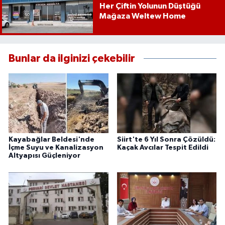
Her Çiftin Yolunun Düştüğü
Mağaza Weltew Home
Bunlar da ilginizi çekebilir
Kayabağlar Beldesi'nde
Siirt'te 6 Yıl Sonra Çözüldü:
İçme Suyu ve Kanalizasyon
Kaçak Avcılar Tespit Edildi
Altyapısı Güçleniyor