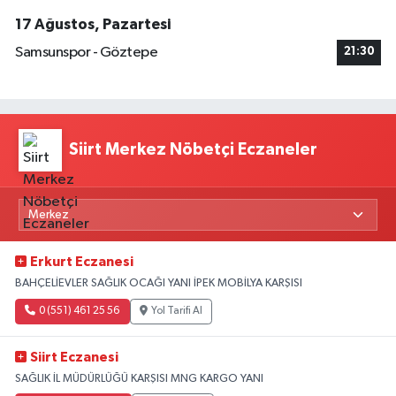
17 Ağustos, Pazartesi
Samsunspor - Göztepe
21:30
Siirt Merkez Nöbetçi Eczaneler
Erkurt Eczanesi
BAHÇELİEVLER SAĞLIK OCAĞI YANI İPEK MOBİLYA KARŞISI
0 (551) 461 25 56
Yol Tarifi Al
Siirt Eczanesi
SAĞLIK İL MÜDÜRLÜĞÜ KARŞISI MNG KARGO YANI