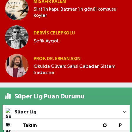
MISAFIR KALEM
Siirt'in kapı, Batman'ın gönül komşusu
köyler
DERVIŞ ÇELEPKOLU
Şefik Aygöl...
PROF. DR. ERHAN AKIN
Okulda Güven: Şahsi Çabadan Sistem
İradesine
Süper Lig Puan Durumu
Süper Lig
#
Takım
O
P