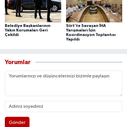
Belediye Başkanlarının
Siirt’te Savaşan İHA
Yakın Korumaları Geri
Yarışmaları İçin
Çekildi
Koordinasyon Toplantısı
Yapıldı
Yorumlar
Gönder