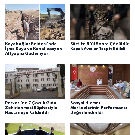
Kayabağlar Beldesi'nde
Siirt'te 6 Yıl Sonra Çözüldü:
İçme Suyu ve Kanalizasyon
Kaçak Avcılar Tespit Edildi
Altyapısı Güçleniyor
Pervari’de 7 Çocuk Gıda
Sosyal Hizmet
Zehirlenmesi Şüphesiyle
Merkezlerinin Performansı
Hastaneye Kaldırıldı
Değerlendirildi