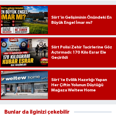
Siirt'in Gelişiminin Önündeki En
Büyük Engel İmar mı?
Siirt Polisi Zehir Tacirlerine Göz
Açtırmadı: 170 Kilo Esrar Ele
Geçirildi
Siirt'te Evlilik Hazırlığı Yapan
Her Çiftin Yolunun Düştüğü
Mağaza Weltew Home
Bunlar da ilginizi çekebilir