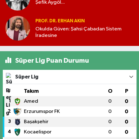
Şefik Aygöl...
PROF. DR. ERHAN AKIN
Okulda Güven: Şahsi Çabadan Sistem
İradesine
Süper Lig Puan Durumu
Süper Lig
#
Takım
O
P
1
Amed
0
0
2
Erzurumspor FK
0
0
3
Başakşehir
0
0
4
Kocaelispor
0
0