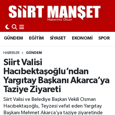
GÜNDEM
Siirt Nöbetçi Eczaneler
EĞİTİM
Siirt Hava Durumu
GÜNDEM
EĞİTİM
SİYASET
EKONOMİ
SPOR
SİYASET
Siirt Namaz Vakitleri
HABERLER
GÜNDEM
EKONOMİ
Siirt Trafik Yoğunluk Haritası
Siirt Valisi
Hacıbektaşoğlu’ndan
SPOR
Süper Lig Puan Durumu ve Fikstür
Yargıtay Başkanı Akarca’ya
İLÇELER
Tüm Manşetler
Taziye Ziyareti
KÜLTÜR-SANAT
Son Dakika Haberleri
Siirt Valisi ve Belediye Başkan Vekili Osman
Hacıbektaşoğlu, Teyzesi vefat eden Yargıtay
SAĞLIK-YAŞAM
Haber Arşivi
Başkanı Mehmet Akarca’ya taziye ziyaretinde