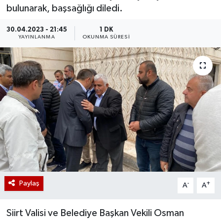
bulunarak, başsağlığı diledi.
30.04.2023 - 21:45
1 DK
YAYINLANMA
OKUNMA SÜRESI
Paylaş
-
+
A
A
Siirt Valisi ve Belediye Başkan Vekili Osman