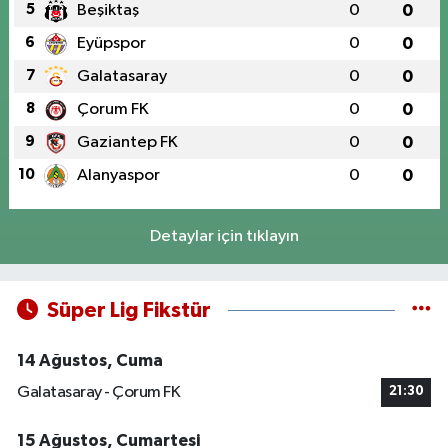
5
Beşiktaş
0
0
6
Eyüpspor
0
0
7
Galatasaray
0
0
8
Çorum FK
0
0
9
Gaziantep FK
0
0
10
Alanyaspor
0
0
Detaylar için tıklayın
Süper Lig Fikstür
14 Ağustos, Cuma
Galatasaray - Çorum FK
21:30
15 Ağustos, Cumartesi