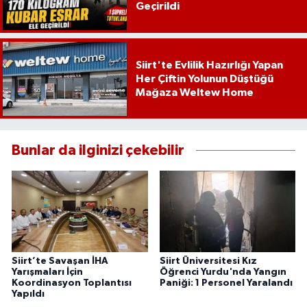
Geçirildi
Siirt'te Evlilik Hazırlığı Yapan
Her Çiftin Yolunun Düştüğü
Mağaza Weltew Home
Bunlar da ilginizi çekebilir
Siirt’te Savaşan İHA
Siirt Üniversitesi Kız
Yarışmaları İçin
Öğrenci Yurdu'nda Yangın
Koordinasyon Toplantısı
Paniği: 1 Personel Yaralandı
Yapıldı