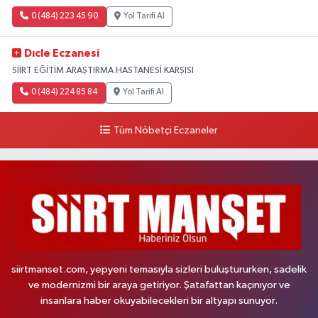
0 (484) 223 45 90
Yol Tarifi Al
Dıcle Eczanesi
SİİRT EĞİTİM ARAŞTIRMA HASTANESİ KARŞISI
0 (484) 224 85 84
Yol Tarifi Al
Tüm Nöbetçi Eczaneler
siirtmanset.com, yepyeni temasıyla sizleri buluştururken, sadelik
ve modernizmi bir araya getiriyor. Şatafattan kaçınıyor ve
insanlara haber okuyabilecekleri bir altyapı sunuyor.