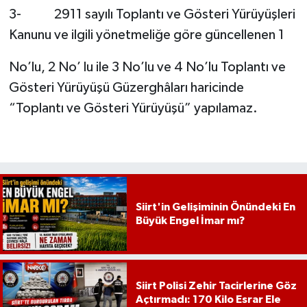
3- 2911 sayılı Toplantı ve Gösteri Yürüyüşleri
Kanunu ve ilgili yönetmeliğe göre güncellenen 1
No’lu, 2 No’ lu ile 3 No’lu ve 4 No’lu Toplantı ve
Gösteri Yürüyüşü Güzerghâları haricinde
“Toplantı ve Gösteri Yürüyüşü” yapılamaz.
Siirt'in Gelişiminin Önündeki En
Büyük Engel İmar mı?
Siirt Polisi Zehir Tacirlerine Göz
Açtırmadı: 170 Kilo Esrar Ele