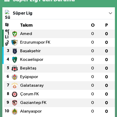
Süper Lig
#
Takım
O
P
1
Amed
0
0
2
Erzurumspor FK
0
0
3
Başakşehir
0
0
4
Kocaelispor
0
0
5
Beşiktaş
0
0
6
Eyüpspor
0
0
7
Galatasaray
0
0
8
Çorum FK
0
0
9
Gaziantep FK
0
0
10
Alanyaspor
0
0