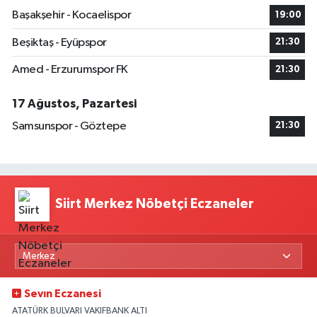
Başakşehir - Kocaelispor
19:00
Beşiktaş - Eyüpspor
21:30
Amed - Erzurumspor FK
21:30
17 Ağustos, Pazartesi
Samsunspor - Göztepe
21:30
Siirt Merkez Nöbetçi Eczaneler
Sevın Eczanesi
ATATÜRK BULVARI VAKIFBANK ALTI