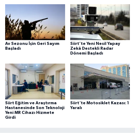
Av Sezonu İçin Geri Sayım
Siirt’te Yeni Nesil Yapay
Başladı
Zekâ Destekli Radar
Dönemi Başladı
Siirt Eğitim ve Araştırma
Siirt'te Motosiklet Kazası: 1
Hastanesinde Son Teknoloji
Yaralı
Yeni MR Cihazı Hizmete
Girdi