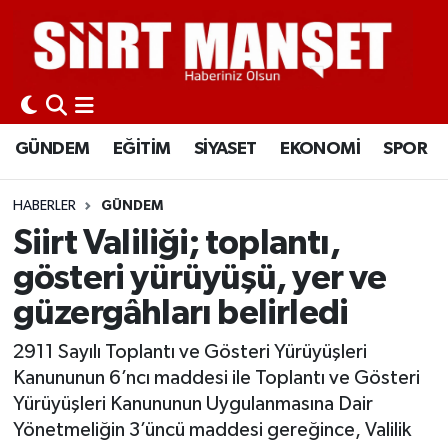
GÜNDEM
Siirt Nöbetçi Eczaneler
EĞİTİM
Siirt Hava Durumu
GÜNDEM
EĞİTİM
SİYASET
EKONOMİ
SPOR
SİYASET
Siirt Namaz Vakitleri
HABERLER
GÜNDEM
EKONOMİ
Siirt Trafik Yoğunluk Haritası
Siirt Valiliği; toplantı,
gösteri yürüyüşü, yer ve
SPOR
Süper Lig Puan Durumu ve Fikstür
güzergâhları belirledi
İLÇELER
Tüm Manşetler
2911 Sayılı Toplantı ve Gösteri Yürüyüşleri
Kanununun 6’ncı maddesi ile Toplantı ve Gösteri
KÜLTÜR-SANAT
Son Dakika Haberleri
Yürüyüşleri Kanununun Uygulanmasına Dair
Yönetmeliğin 3’üncü maddesi gereğince, Valilik
SAĞLIK-YAŞAM
Haber Arşivi