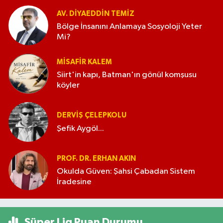
AV. DIYAEDDIN TEMIZ
Bölge İnsanını Anlamaya Sosyoloji Yeter
Mi?
MISAFIR KALEM
Siirt'in kapı, Batman'ın gönül komşusu
köyler
DERVIŞ ÇELEPKOLU
Şefik Aygöl...
PROF. DR. ERHAN AKIN
Okulda Güven: Şahsi Çabadan Sistem
İradesine
Süper Lig Puan Durumu