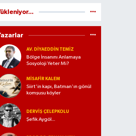
ükleniyor...
Yazarlar
AV. DIYAEDDIN TEMIZ
Bölge İnsanını Anlamaya
Sosyoloji Yeter Mi?
MISAFIR KALEM
Siirt'in kapı, Batman'ın gönül
komşusu köyler
DERVIŞ ÇELEPKOLU
Şefik Aygöl...