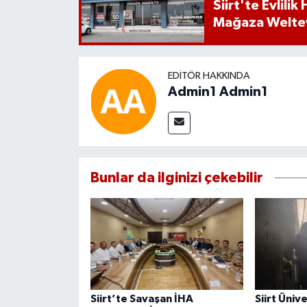
Siirt'te Evlili
Mağaza Welt
EDITÖR HAKKINDA
Admin1 Admin1
Bunlar da ilginizi çekebilir
Siirt’te Savaşan İHA
Siirt Üniv