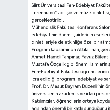
Siirt Üniversitesi Fen-Edebiyat Fakülte
Terennümü” adlı şiir ve müzik dinletisi
gerçekleştirildi.
Mühendislik Fakültesi Konferans Sal
edebiyatının önemli şairlerinin eserler
dinletileriyle de etkinliğe özel bir atm
Program kapsamında Attilâ İlhan, Şeref
Ahmet Hamdi Tanpınar, Yavuz Bülent B
Mustafa Özçelik gibi önemli isimlerin şi
Fen-Edebiyat Fakültesi öğrencilerinin 
icra edildiği program, edebiyat ve s
Prof. Dr. Mesut Bayram Düzenli’nin ö
üniversitenin akademik ve idari personel
Katılımcılar, öğrencilerin ortaya koyd
açısından önemli bir katkı sunduğunu 