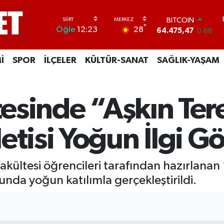
BITCOIN
°
28
Öğle
12:23
64.475,47
0.66
DOLAR
47,5971
0.05
İ
SPOR
İLÇELER
KÜLTÜR-SANAT
SAĞLIK-YAŞAM
EURO
55,1336
0.18
STERLİN
64,2534
0.22
itesinde “Aşkın Te
GRAM ALTIN
6527.85
0.54
BİST100
etisi Yoğun İlgi G
13.703
0
Fakültesi öğrencileri tarafından hazırlanan
nunda yoğun katılımla gerçekleştirildi.