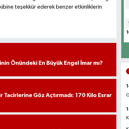
bine teşekkür ederek benzer etkinliklerin
.
1
iminin Önündeki En Büyük Engel İmar mı?
1
hir Tacirlerine Göz Açtırmadı: 170 Kilo Esrar
G
1
K