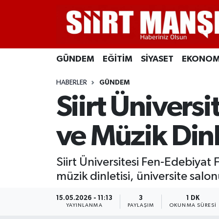
GÜNDEM
Siirt Nöbetçi Eczaneler
GÜNDEM
EĞİTİM
SİYASET
EKONOM
EĞİTİM
Siirt Hava Durumu
HABERLER
GÜNDEM
SİYASET
Siirt Namaz Vakitleri
Siirt Ünivers
EKONOMİ
Siirt Trafik Yoğunluk Haritası
ve Müzik Dinl
SPOR
Süper Lig Puan Durumu ve Fikstür
Siirt Üniversitesi Fen-Edebiyat 
İLÇELER
Tüm Manşetler
müzik dinletisi, üniversite salo
KÜLTÜR-SANAT
Son Dakika Haberleri
15.05.2026 - 11:13
3
1 DK
YAYINLANMA
PAYLAŞIM
OKUNMA SÜRESI
SAĞLIK-YAŞAM
Haber Arşivi