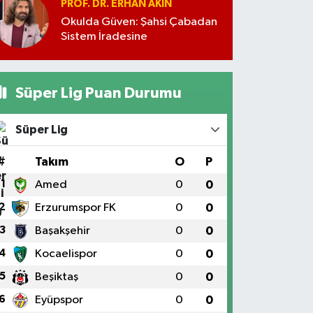
PROF. DR. ERHAN AKIN
Okulda Güven: Şahsi Çabadan
Sistem İradesine
Süper Lig Puan Durumu
Süper Lig
#
Takım
O
P
1
Amed
0
0
2
Erzurumspor FK
0
0
3
Başakşehir
0
0
4
Kocaelispor
0
0
5
Beşiktaş
0
0
6
Eyüpspor
0
0