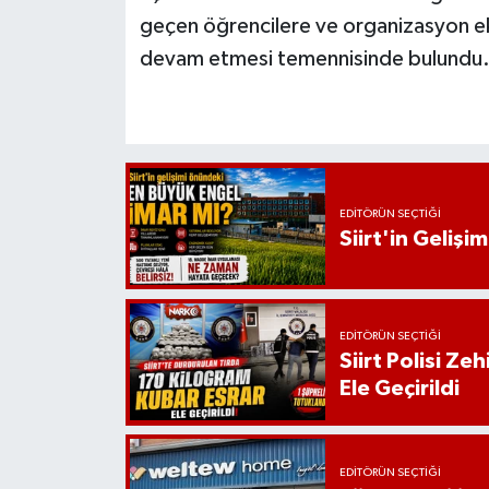
geçen öğrencilere ve organizasyon eki
devam etmesi temennisinde bulundu
EDITÖRÜN SEÇTIĞI
Siirt'in Geliş
EDITÖRÜN SEÇTIĞI
Siirt Polisi Ze
Ele Geçirildi
EDITÖRÜN SEÇTIĞI