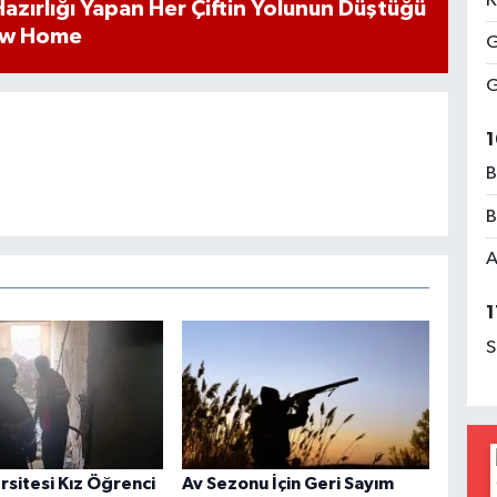
K
k Hazırlığı Yapan Her Çiftin Yolunun Düştüğü
ew Home
G
G
1
B
B
A
1
S
ersitesi Kız Öğrenci
Av Sezonu İçin Geri Sayım