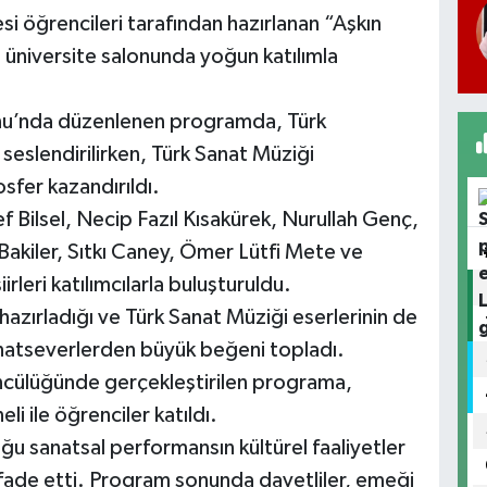
si öğrencileri tarafından hazırlanan “Aşkın
, üniversite salonunda yoğun katılımla
onu’nda düzenlenen programda, Türk
i seslendirilirken, Türk Sanat Müziği
osfer kazandırıldı.
 Bilsel, Necip Fazıl Kısakürek, Nurullah Genç,
akiler, Sıtkı Caney, Ömer Lütfi Mete ve
irleri katılımcılarla buluşturuldu.
hazırladığı ve Türk Sanat Müziği eserlerinin de
anatseverlerden büyük beğeni topladı.
ncülüğünde gerçekleştirilen programa,
i ile öğrenciler katıldı.
uğu sanatsal performansın kültürel faaliyetler
ifade etti. Program sonunda davetliler, emeği