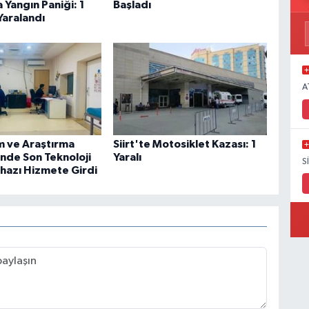
 Yangın Paniği: 1
Başladı
Yaralandı
A
im ve Araştırma
Siirt'te Motosiklet Kazası: 1
nde Son Teknoloji
Yaralı
S
ihazı Hizmete Girdi