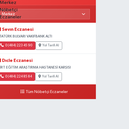
Sevın Eczanesi
TATÜRK BULVARI VAKIFBANK ALTI
0 (484) 223 45 90
Yol Tarifi Al
Dıcle Eczanesi
İİRT EĞİTİM ARAŞTIRMA HASTANESİ KARŞISI
0 (484) 224 85 84
Yol Tarifi Al
Tüm Nöbetçi Eczaneler