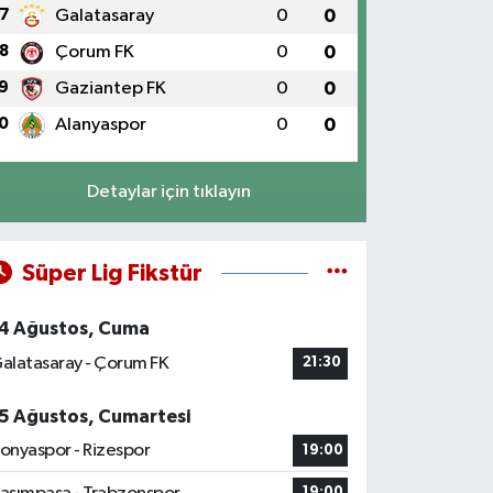
7
Galatasaray
0
0
8
Çorum FK
0
0
9
Gaziantep FK
0
0
0
Alanyaspor
0
0
Detaylar için tıklayın
Süper Lig Fikstür
4 Ağustos, Cuma
alatasaray - Çorum FK
21:30
5 Ağustos, Cumartesi
onyaspor - Rizespor
19:00
19:00