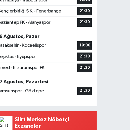
asımpaşa - Trabzonspor
ençlerbirliği S.K. - Fenerbahçe
21:30
aziantep FK - Alanyaspor
21:30
6 Ağustos, Pazar
aşakşehir - Kocaelispor
19:00
eşiktaş - Eyüpspor
21:30
med - Erzurumspor FK
21:30
7 Ağustos, Pazartesi
amsunspor - Göztepe
21:30
Siirt Merkez Nöbetçi
Eczaneler