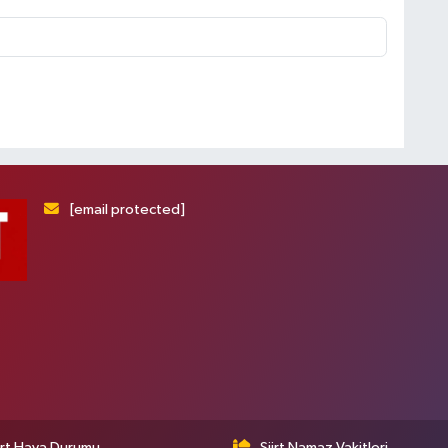
[email protected]
irt Hava Durumu
Siirt Namaz Vakitleri