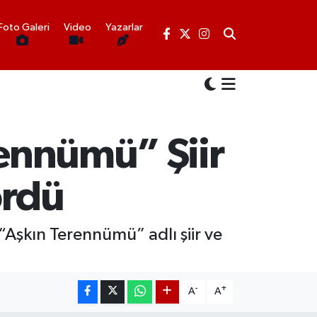
Foto Galeri
Video
Yazarlar
rennümü” Şiir
ördü
 “Aşkın Terennümü” adlı şiir ve
-
+
A
A