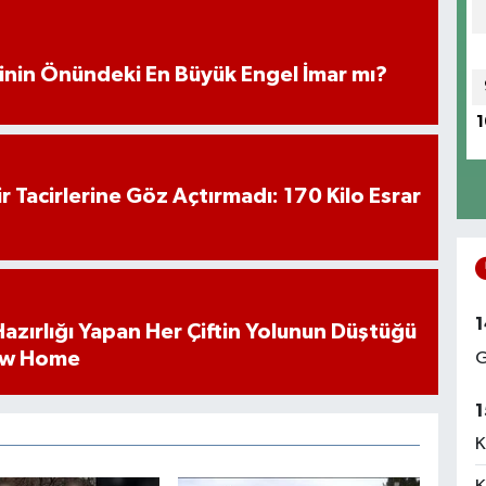
iminin Önündeki En Büyük Engel İmar mı?
1
hir Tacirlerine Göz Açtırmadı: 170 Kilo Esrar
1
k Hazırlığı Yapan Her Çiftin Yolunun Düştüğü
ew Home
G
1
K