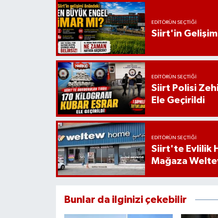
EDITÖRÜN SEÇTIĞI
Siirt'in Geliş
EDITÖRÜN SEÇTIĞI
Siirt Polisi Ze
Ele Geçirildi
EDITÖRÜN SEÇTIĞI
Siirt'te Evlili
Mağaza Welt
Bunlar da ilginizi çekebilir