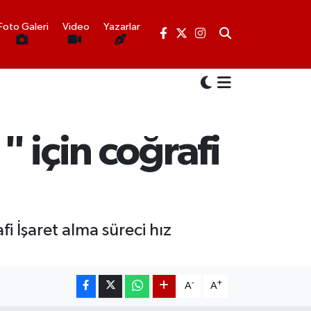
Foto Galeri
Video
Yazarlar
" için coğrafi
afi İşaret alma süreci hız
-
+
A
A