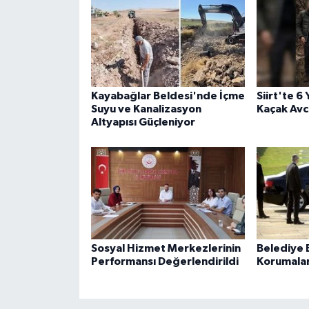
Kayabağlar Beldesi'nde İçme
Siirt'te 6
Suyu ve Kanalizasyon
Kaçak Avcı
Altyapısı Güçleniyor
Sosyal Hizmet Merkezlerinin
Belediye B
Performansı Değerlendirildi
Korumaları