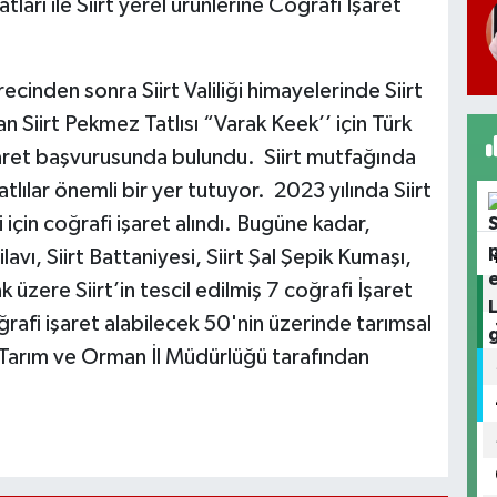
atları ile Siirt yerel ürünlerine Coğrafi İşaret
recinden sonra Siirt Valiliği himayelerinde Siirt
 Siirt Pekmez Tatlısı “Varak Keek’’ için Türk
aret başvurusunda bulundu. Siirt mutfağında
tlılar önemli bir yer tutuyor. 2023 yılında Siirt
i için coğrafi işaret alındı. Bugüne kadar,
ilavı, Siirt Battaniyesi, Siirt Şal Şepik Kumaşı,
k üzere Siirt’in tescil edilmiş 7 coğrafi İşaret
ğrafi işaret alabilecek 50'nin üzerinde tarımsal
irt Tarım ve Orman İl Müdürlüğü tarafından