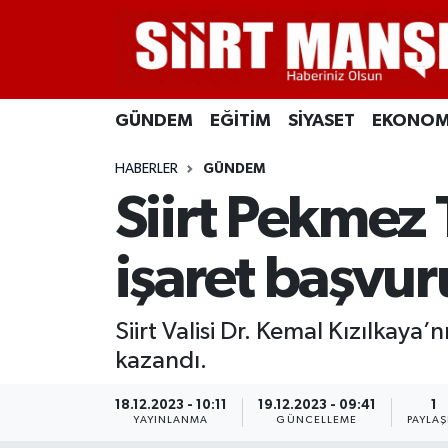
GÜNDEM
Siirt Nöbetçi Eczaneler
GÜNDEM
EĞİTİM
SİYASET
EKONOM
EĞİTİM
Siirt Hava Durumu
HABERLER
GÜNDEM
SİYASET
Siirt Namaz Vakitleri
Siirt Pekmez T
EKONOMİ
Siirt Trafik Yoğunluk Haritası
işaret başvur
SPOR
Süper Lig Puan Durumu ve Fikstür
Siirt Valisi Dr. Kemal Kızılkaya’n
İLÇELER
Tüm Manşetler
kazandı.
KÜLTÜR-SANAT
Son Dakika Haberleri
18.12.2023 - 10:11
19.12.2023 - 09:41
1
YAYINLANMA
GÜNCELLEME
PAYLAŞ
SAĞLIK-YAŞAM
Haber Arşivi