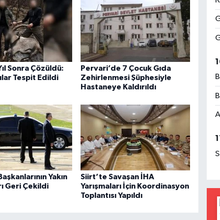
K
G
G
1
 Yıl Sonra Çözüldü:
Pervari’de 7 Çocuk Gıda
B
lar Tespit Edildi
Zehirlenmesi Şüphesiyle
Hastaneye Kaldırıldı
B
A
1
S
aşkanlarının Yakın
Siirt’te Savaşan İHA
 Geri Çekildi
Yarışmaları İçin Koordinasyon
Toplantısı Yapıldı