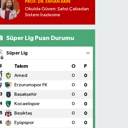
PROF. DR. ERHAN AKIN
Okulda Güven: Şahsi Çabadan
Sistem İradesine
Süper Lig Puan Durumu
Süper Lig
#
Takım
O
P
1
Amed
0
0
2
Erzurumspor FK
0
0
3
Başakşehir
0
0
4
Kocaelispor
0
0
5
Beşiktaş
0
0
6
Eyüpspor
0
0