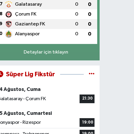
7
Galatasaray
0
0
8
Çorum FK
0
0
9
Gaziantep FK
0
0
0
Alanyaspor
0
0
Detaylar için tıklayın
Süper Lig Fikstür
4 Ağustos, Cuma
alatasaray - Çorum FK
21:30
5 Ağustos, Cumartesi
onyaspor - Rizespor
19:00
19:00