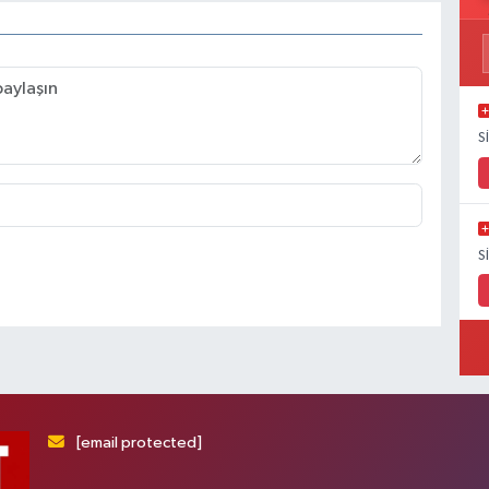
S
S
[email protected]