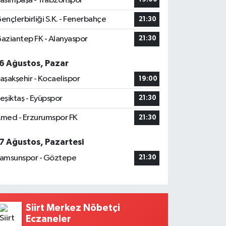
asımpaşa - Trabzonspor
ençlerbirliği S.K. - Fenerbahçe
21:30
aziantep FK - Alanyaspor
21:30
6 Ağustos, Pazar
aşakşehir - Kocaelispor
19:00
eşiktaş - Eyüpspor
21:30
med - Erzurumspor FK
21:30
7 Ağustos, Pazartesi
amsunspor - Göztepe
21:30
Siirt Merkez Nöbetçi
Eczaneler