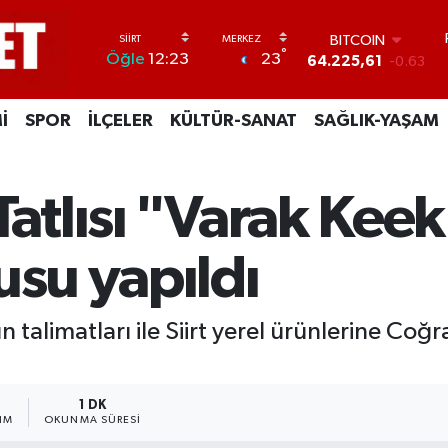
BITCOIN
64.225,61
-0.63
DOLAR
°
23
Öğle
12:23
47,7143
0.16
EURO
55,0317
-0.02
İ
SPOR
İLÇELER
KÜLTÜR-SANAT
SAĞLIK-YAŞAM
STERLİN
64,2463
0.07
GRAM ALTIN
atlısı "Varak Keek 
6510.40
0.45
BİST100
13.799
70
usu yapıldı
ın talimatları ile Siirt yerel ürünlerine Coğr
1 DK
IM
OKUNMA SÜRESI