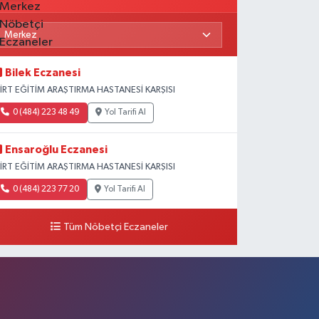
Bilek Eczanesi
İİRT EĞİTİM ARAŞTIRMA HASTANESİ KARŞISI
0 (484) 223 48 49
Yol Tarifi Al
Ensaroğlu Eczanesi
İİRT EĞİTİM ARAŞTIRMA HASTANESİ KARŞISI
0 (484) 223 77 20
Yol Tarifi Al
Tüm Nöbetçi Eczaneler