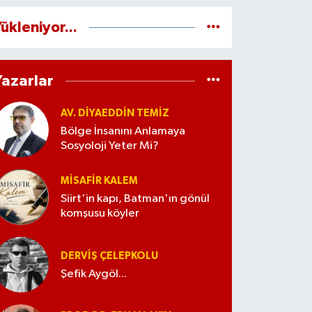
ükleniyor...
Yazarlar
AV. DIYAEDDIN TEMIZ
Bölge İnsanını Anlamaya
Sosyoloji Yeter Mi?
MISAFIR KALEM
Siirt'in kapı, Batman'ın gönül
komşusu köyler
DERVIŞ ÇELEPKOLU
Şefik Aygöl...