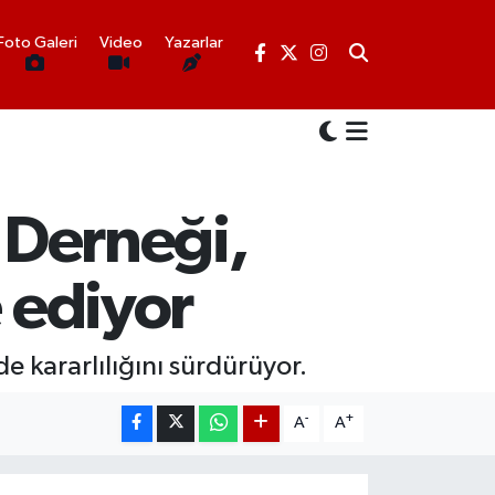
Foto Galeri
Video
Yazarlar
r Derneği,
e ediyor
de kararlılığını sürdürüyor.
-
+
A
A