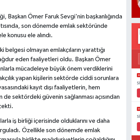
eği, Başkan Ömer Faruk Sevgi'nin başkanlığında
antısında, son dönemde emlak sektöründe
le konusu ele alındı.
 belgesi olmayan emlakçıların yarattığı
mağdur eden faaliyetleri oldu. Başkan Ömer
unlarla mücadeleye büyük önem verdiklerini
kçılık yapan kişilerin sektörde ciddi sorunlara
S
yasasındaki kayıt dışı faaliyetlerin, hem
em de sektördeki güvenin sağlanması açısından
çekti.
S
la iş birliği içerisinde olduklarını ve daha
urguladı. Özellikle son dönemde emlak
rtmasıyla birlikte mağduriyetlerin çoğaldığını