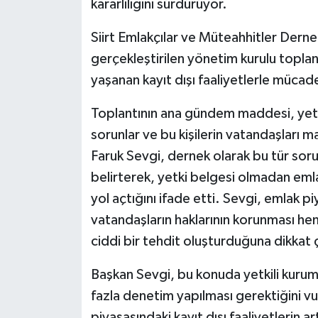
kararlılığını sürdürüyor.
Siirt Emlakçılar ve Müteahhitler Dern
gerçekleştirilen yönetim kurulu topl
yaşanan kayıt dışı faaliyetlerle mücade
Toplantının ana gündem maddesi, yetki
sorunlar ve bu kişilerin vatandaşları 
Faruk Sevgi, dernek olarak bu tür sor
belirterek, yetki belgesi olmadan emla
yol açtığını ifade etti. Sevgi, emlak pi
vatandaşların haklarının korunması h
ciddi bir tehdit oluşturduğuna dikkat 
Başkan Sevgi, bu konuda yetkili kurumlar
fazla denetim yapılması gerektiğini v
piyasasındaki kayıt dışı faaliyetlerin a