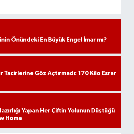
iminin Önündeki En Büyük Engel İmar mı?
hir Tacirlerine Göz Açtırmadı: 170 Kilo Esrar
k Hazırlığı Yapan Her Çiftin Yolunun Düştüğü
ew Home