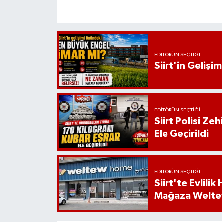
EDITÖRÜN SEÇTIĞI
Siirt'in Geliş
EDITÖRÜN SEÇTIĞI
Siirt Polisi Ze
Ele Geçirildi
EDITÖRÜN SEÇTIĞI
Siirt'te Evlili
Mağaza Welt