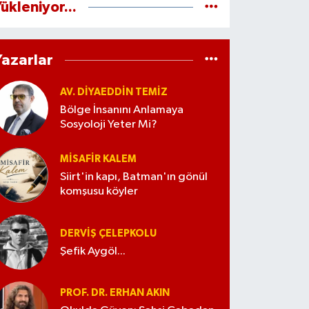
ükleniyor...
Yazarlar
AV. DIYAEDDIN TEMIZ
Bölge İnsanını Anlamaya
Sosyoloji Yeter Mi?
MISAFIR KALEM
Siirt'in kapı, Batman'ın gönül
komşusu köyler
DERVIŞ ÇELEPKOLU
Şefik Aygöl...
PROF. DR. ERHAN AKIN