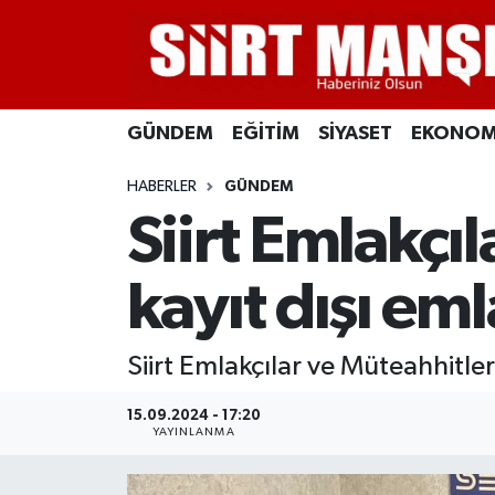
GÜNDEM
Siirt Nöbetçi Eczaneler
GÜNDEM
EĞİTİM
SİYASET
EKONOM
EĞİTİM
Siirt Hava Durumu
HABERLER
GÜNDEM
SİYASET
Siirt Namaz Vakitleri
Siirt Emlakçı
EKONOMİ
Siirt Trafik Yoğunluk Haritası
kayıt dışı em
SPOR
Süper Lig Puan Durumu ve Fikstür
Siirt Emlakçılar ve Müteahhitler
İLÇELER
Tüm Manşetler
15.09.2024 - 17:20
KÜLTÜR-SANAT
Son Dakika Haberleri
YAYINLANMA
SAĞLIK-YAŞAM
Haber Arşivi