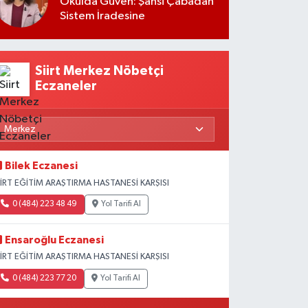
Okulda Güven: Şahsi Çabadan
Sistem İradesine
Siirt Merkez Nöbetçi
Eczaneler
Bilek Eczanesi
İİRT EĞİTİM ARAŞTIRMA HASTANESİ KARŞISI
0 (484) 223 48 49
Yol Tarifi Al
Ensaroğlu Eczanesi
İİRT EĞİTİM ARAŞTIRMA HASTANESİ KARŞISI
0 (484) 223 77 20
Yol Tarifi Al