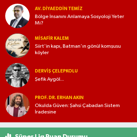
AV. DIYAEDDIN TEMIZ
Bölge İnsanını Anlamaya Sosyoloji Yeter
Mi?
MISAFIR KALEM
Siirt'in kapı, Batman'ın gönül komşusu
köyler
DERVIŞ ÇELEPKOLU
Şefik Aygöl...
PROF. DR. ERHAN AKIN
Okulda Güven: Şahsi Çabadan Sistem
İradesine
Süper Lig Puan Durumu