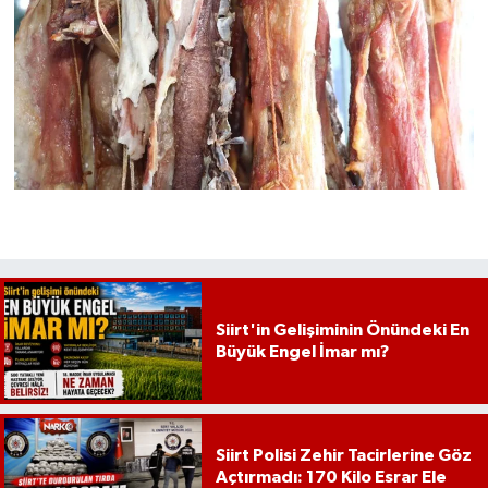
Siirt'in Gelişiminin Önündeki En
Büyük Engel İmar mı?
Siirt Polisi Zehir Tacirlerine Göz
Açtırmadı: 170 Kilo Esrar Ele