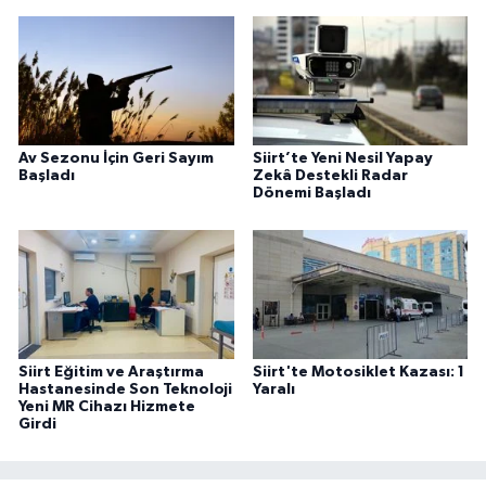
Av Sezonu İçin Geri Sayım
Siirt’te Yeni Nesil Yapay
Başladı
Zekâ Destekli Radar
Dönemi Başladı
Siirt Eğitim ve Araştırma
Siirt'te Motosiklet Kazası: 1
Hastanesinde Son Teknoloji
Yaralı
Yeni MR Cihazı Hizmete
Girdi