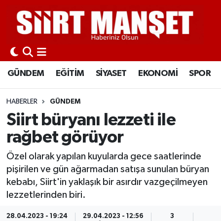
GÜNDEM
Siirt Nöbetçi Eczaneler
EĞİTİM
Siirt Hava Durumu
GÜNDEM
EĞİTİM
SİYASET
EKONOMİ
SPOR
SİYASET
Siirt Namaz Vakitleri
HABERLER
GÜNDEM
EKONOMİ
Siirt Trafik Yoğunluk Haritası
Siirt büryanı lezzeti ile
rağbet görüyor
SPOR
Süper Lig Puan Durumu ve Fikstür
Özel olarak yapılan kuyularda gece saatlerinde
İLÇELER
Tüm Manşetler
pişirilen ve gün ağarmadan satışa sunulan büryan
kebabı, Siirt'in yaklaşık bir asırdır vazgeçilmeyen
KÜLTÜR-SANAT
Son Dakika Haberleri
lezzetlerinden biri.
SAĞLIK-YAŞAM
Haber Arşivi
28.04.2023 - 19:24
29.04.2023 - 12:56
3