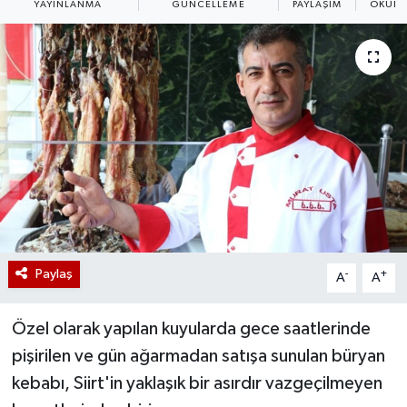
YAYINLANMA
GÜNCELLEME
PAYLAŞIM
OKUNM
Paylaş
-
+
A
A
Özel olarak yapılan kuyularda gece saatlerinde
pişirilen ve gün ağarmadan satışa sunulan büryan
kebabı, Siirt'in yaklaşık bir asırdır vazgeçilmeyen