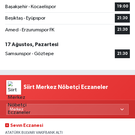
Başakşehir - Kocaelispor
19:00
Beşiktaş - Eyüpspor
21:30
Amed - Erzurumspor FK
21:30
17 Ağustos, Pazartesi
Samsunspor - Göztepe
21:30
Siirt Merkez Nöbetçi Eczaneler
Sevın Eczanesi
ATATÜRK BULVARI VAKIFBANK ALTI