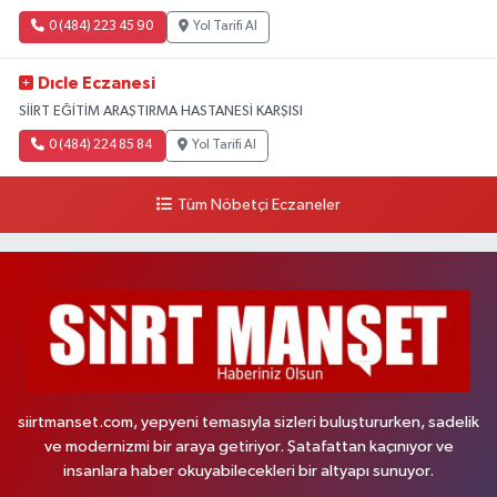
0 (484) 223 45 90
Yol Tarifi Al
Dıcle Eczanesi
SİİRT EĞİTİM ARAŞTIRMA HASTANESİ KARŞISI
0 (484) 224 85 84
Yol Tarifi Al
Tüm Nöbetçi Eczaneler
siirtmanset.com, yepyeni temasıyla sizleri buluştururken, sadelik
ve modernizmi bir araya getiriyor. Şatafattan kaçınıyor ve
insanlara haber okuyabilecekleri bir altyapı sunuyor.