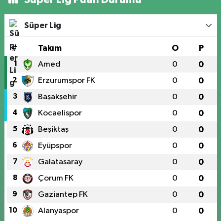
Süper Lig
#
Takım
O
P
1
Amed
0
0
2
Erzurumspor FK
0
0
3
Başakşehir
0
0
4
Kocaelispor
0
0
5
Beşiktaş
0
0
6
Eyüpspor
0
0
7
Galatasaray
0
0
8
Çorum FK
0
0
9
Gaziantep FK
0
0
10
Alanyaspor
0
0