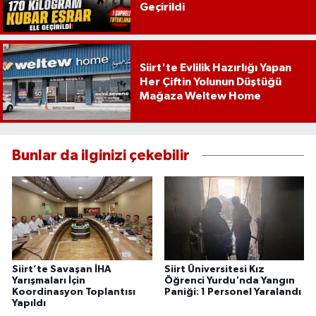
Geçirildi
Siirt'te Evlilik Hazırlığı Yapan
Her Çiftin Yolunun Düştüğü
Mağaza Weltew Home
Bunlar da ilginizi çekebilir
Siirt’te Savaşan İHA
Siirt Üniversitesi Kız
Yarışmaları İçin
Öğrenci Yurdu'nda Yangın
Koordinasyon Toplantısı
Paniği: 1 Personel Yaralandı
Yapıldı