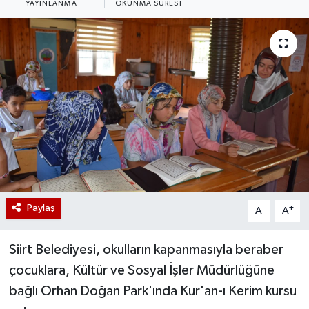
YAYINLANMA
OKUNMA SÜRESI
Paylaş
-
+
A
A
Siirt Belediyesi, okulların kapanmasıyla beraber
çocuklara, Kültür ve Sosyal İşler Müdürlüğüne
bağlı Orhan Doğan Park'ında Kur'an-ı Kerim kursu