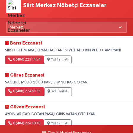
Siirt Merkez Nöbetçi Eczaneler
Barıs Eczanesi
SİİRT EĞİTİM ARAŞTIRMA HASTANESİ VE HALİD BİN VELİD CAMİİ YANI
0 (484) 223 14 54
Yol Tarifi Al
Güres Eczanesi
SAĞLIK İL MÜDÜRLÜĞÜ KARŞISI MNG KARGO YANI
0 (488) 224 66 55
Yol Tarifi Al
Güven Eczanesi
AYDINLAR CAD. BOTAN PASAJI GİRİŞ VATAN OTELİ YANI
0 (484) 224 10 70
Yol Tarifi Al