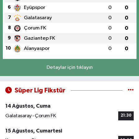
6
Eyüpspor
0
0
7
Galatasaray
0
0
8
Çorum FK
0
0
9
Gaziantep FK
0
0
10
Alanyaspor
0
0
Detaylar için tıklayın
Süper Lig Fikstür
14 Ağustos, Cuma
Galatasaray - Çorum FK
21:30
15 Ağustos, Cumartesi