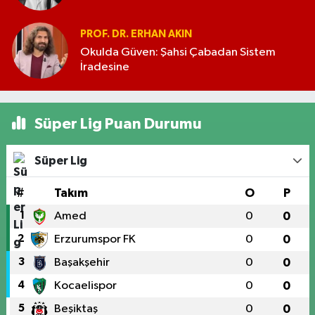
PROF. DR. ERHAN AKIN
Okulda Güven: Şahsi Çabadan Sistem
İradesine
Süper Lig Puan Durumu
Süper Lig
#
Takım
O
P
1
Amed
0
0
2
Erzurumspor FK
0
0
3
Başakşehir
0
0
4
Kocaelispor
0
0
5
Beşiktaş
0
0