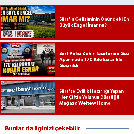
Siirt'in Gelişiminin Önündeki En
Büyük Engel İmar mı?
Siirt Polisi Zehir Tacirlerine Göz
Açtırmadı: 170 Kilo Esrar Ele
Geçirildi
Siirt'te Evlilik Hazırlığı Yapan
Her Çiftin Yolunun Düştüğü
Mağaza Weltew Home
Bunlar da ilginizi çekebilir