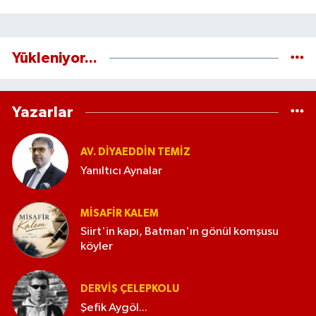
Yükleniyor...
Yazarlar
AV. DIYAEDDIN TEMIZ
Yanıltıcı Aynalar
MISAFIR KALEM
Siirt'in kapı, Batman'ın gönül komşusu
köyler
DERVIŞ ÇELEPKOLU
Şefik Aygöl...