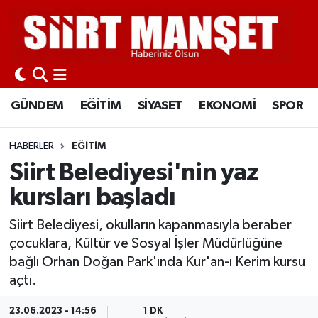
GÜNDEM
Siirt Nöbetçi Eczaneler
EĞİTİM
Siirt Hava Durumu
GÜNDEM
EĞİTİM
SİYASET
EKONOMİ
SPOR
SİYASET
Siirt Namaz Vakitleri
HABERLER
EĞİTİM
EKONOMİ
Siirt Trafik Yoğunluk Haritası
Siirt Belediyesi'nin yaz
kursları başladı
SPOR
Süper Lig Puan Durumu ve Fikstür
Siirt Belediyesi, okulların kapanmasıyla beraber
İLÇELER
Tüm Manşetler
çocuklara, Kültür ve Sosyal İşler Müdürlüğüne
bağlı Orhan Doğan Park'ında Kur'an-ı Kerim kursu
KÜLTÜR-SANAT
Son Dakika Haberleri
açtı.
SAĞLIK-YAŞAM
Haber Arşivi
23.06.2023 - 14:56
1 DK