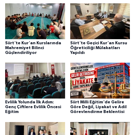
Siirt'te Kur'an Kurslarında
Siirt'te Geçici Kur'an Kursu
Mahremiyet Bilinci
Öğreticiliği Mülakatları
Güçlendiriliyor
Yapıldı
Evlilik Yolunda İlk Adım:
Siirt Milli Eğitim'de Gelire
Genç Çiftlere Evlilik Öncesi
Göre Değil, Liyakat ve Adil
Eğitim
Görevlendirme Beklentisi