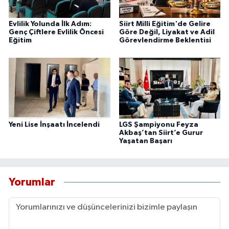
Evlilik Yolunda İlk Adım:
Siirt Milli Eğitim'de Gelire
Genç Çiftlere Evlilik Öncesi
Göre Değil, Liyakat ve Adil
Eğitim
Görevlendirme Beklentisi
Yeni Lise İnşaatı İncelendi
LGS Şampiyonu Feyza
Akbaş’tan Siirt’e Gurur
Yaşatan Başarı
Yorumlar