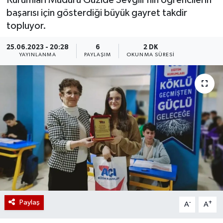
Kurumları Müdürü Güzide Sevgili'nin öğrencilerin
başarısı için gösterdiği büyük gayret takdir
topluyor.
25.06.2023 - 20:28
6
2 DK
YAYINLANMA
PAYLAŞIM
OKUNMA SÜRESI
Paylaş
-
+
A
A