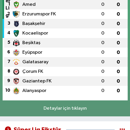
1
Amed
0
0
2
Erzurumspor FK
0
0
3
Başakşehir
0
0
4
Kocaelispor
0
0
5
Beşiktaş
0
0
6
Eyüpspor
0
0
7
Galatasaray
0
0
8
Çorum FK
0
0
9
Gaziantep FK
0
0
10
Alanyaspor
0
0
Detaylar için tıklayın
Süper Lig Fikstür