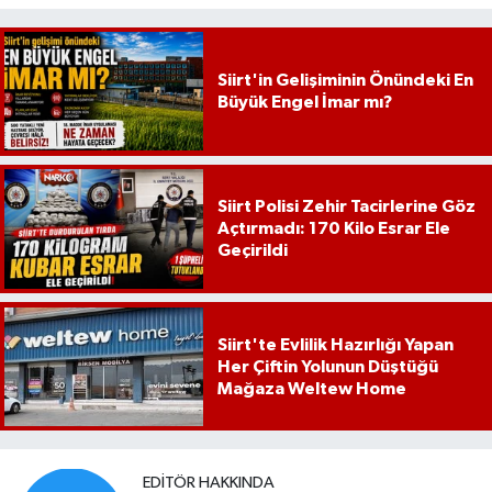
Siirt'in Gelişiminin Önündeki En
Büyük Engel İmar mı?
Siirt Polisi Zehir Tacirlerine Göz
Açtırmadı: 170 Kilo Esrar Ele
Geçirildi
Siirt'te Evlilik Hazırlığı Yapan
Her Çiftin Yolunun Düştüğü
Mağaza Weltew Home
EDITÖR HAKKINDA