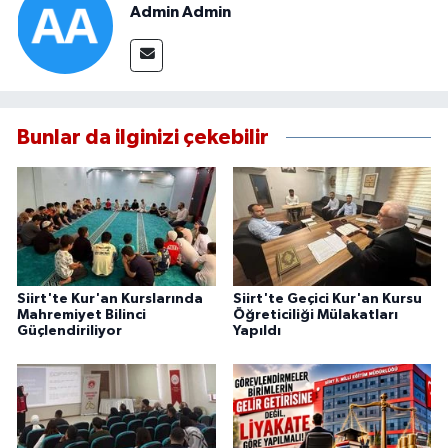
Admin Admin
Bunlar da ilginizi çekebilir
Siirt'te Kur'an Kurslarında
Siirt'te Geçici Kur'an Kursu
Mahremiyet Bilinci
Öğreticiliği Mülakatları
Güçlendiriliyor
Yapıldı