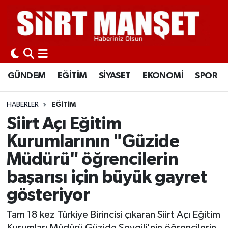
GÜNDEM
Siirt Nöbetçi Eczaneler
EĞİTİM
Siirt Hava Durumu
GÜNDEM
EĞİTİM
SİYASET
EKONOMİ
SPOR
SİYASET
Siirt Namaz Vakitleri
HABERLER
EĞİTİM
EKONOMİ
Siirt Trafik Yoğunluk Haritası
Siirt Açı Eğitim
Kurumlarının "Güzide
SPOR
Süper Lig Puan Durumu ve Fikstür
Müdürü" öğrencilerin
İLÇELER
Tüm Manşetler
başarısı için büyük gayret
gösteriyor
KÜLTÜR-SANAT
Son Dakika Haberleri
Tam 18 kez Türkiye Birincisi çıkaran Siirt Açı Eğitim
SAĞLIK-YAŞAM
Haber Arşivi