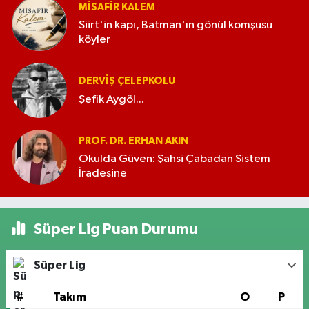
MISAFIR KALEM
Siirt'in kapı, Batman'ın gönül komşusu
köyler
DERVIŞ ÇELEPKOLU
Şefik Aygöl...
PROF. DR. ERHAN AKIN
Okulda Güven: Şahsi Çabadan Sistem
İradesine
Süper Lig Puan Durumu
Süper Lig
#
Takım
O
P