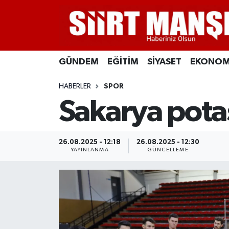
GÜNDEM
Siirt Nöbetçi Eczaneler
GÜNDEM
EĞİTİM
SİYASET
EKONOM
EĞİTİM
Siirt Hava Durumu
HABERLER
SPOR
SİYASET
Siirt Namaz Vakitleri
Sakarya pota
EKONOMİ
Siirt Trafik Yoğunluk Haritası
SPOR
Süper Lig Puan Durumu ve Fikstür
26.08.2025 - 12:18
26.08.2025 - 12:30
YAYINLANMA
GÜNCELLEME
İLÇELER
Tüm Manşetler
KÜLTÜR-SANAT
Son Dakika Haberleri
SAĞLIK-YAŞAM
Haber Arşivi