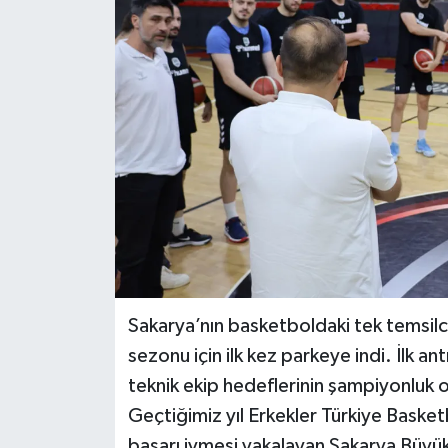
Sakarya’nın basketboldaki tek temsil
sezonu için ilk kez parkeye indi. İlk 
teknik ekip hedeflerinin şampiyonluk 
Geçtiğimiz yıl Erkekler Türkiye Baske
başarı ivmesi yakalayan Sakarya Büy