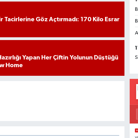
B
hir Tacirlerine Göz Açtırmadı: 170 Kilo Esrar
B
A
1
k Hazırlığı Yapan Her Çiftin Yolunun Düştüğü
S
ew Home