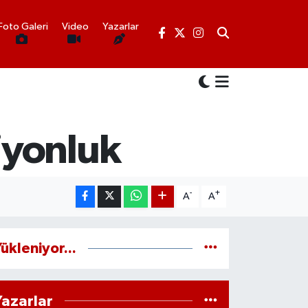
Foto Galeri
Video
Yazarlar
iyonluk
-
+
A
A
ükleniyor...
Yazarlar