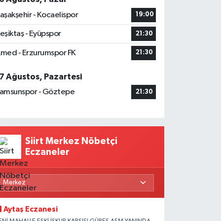
aşakşehir - Kocaelispor
19:00
eşiktaş - Eyüpspor
21:30
med - Erzurumspor FK
21:30
7 Ağustos, Pazartesi
amsunspor - Göztepe
21:30
Siirt Merkez Nöbetçi
Eczaneler
Aytaş Eczanesi