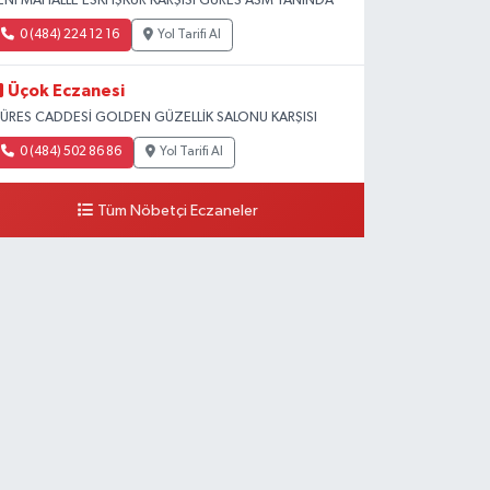
ENİ MAHALLE ESKİ İŞKUR KARŞISI GÜRES ASM YANINDA
0 (484) 224 12 16
Yol Tarifi Al
Üçok Eczanesi
ÜRES CADDESİ GOLDEN GÜZELLİK SALONU KARŞISI
0 (484) 502 86 86
Yol Tarifi Al
Tüm Nöbetçi Eczaneler