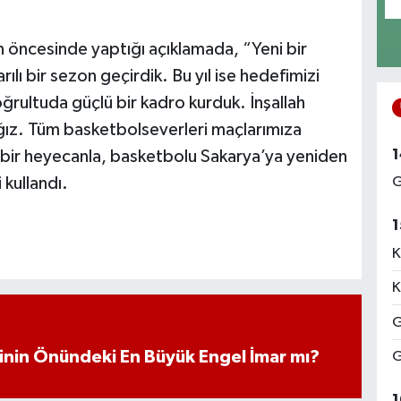
 öncesinde yaptığı açıklamada, “Yeni bir
ılı bir sezon geçirdik. Bu yıl ise hedefimizi
ğrultuda güçlü bir kadro kurduk. İnşallah
ğız. Tüm basketbolseverleri maçlarımıza
1
i bir heyecanla, basketbolu Sakarya’ya yeniden
 kullandı.
G
1
K
K
G
iminin Önündeki En Büyük Engel İmar mı?
G
1