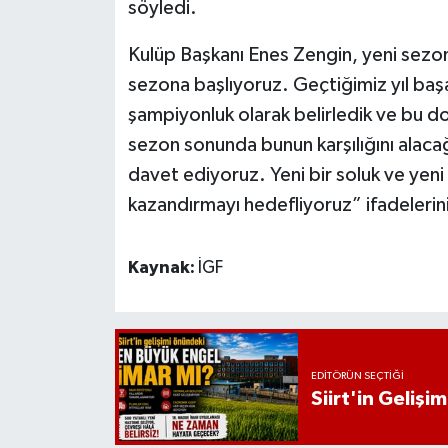
söyledi.
Kulüp Başkanı Enes Zengin, yeni sezon
sezona başlıyoruz. Geçtiğimiz yıl başar
şampiyonluk olarak belirledik ve bu do
sezon sonunda bunun karşılığını alaca
davet ediyoruz. Yeni bir soluk ve yen
kazandırmayı hedefliyoruz” ifadelerini
Kaynak:
İGF
EDITÖRÜN SEÇTIĞI
Siirt'in Geliş