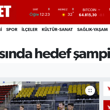
BITCOIN
64.815,30
-0.1
DOLAR
°
32
Öğle
12:23
47,7436
0.18
EURO
55,2510
0.32
İ
SPOR
İLÇELER
KÜLTÜR-SANAT
SAĞLIK-YAŞAM
STERLİN
64,4811
0.38
GRAM ALTIN
6660.55
0
sında hedef şamp
BİST100
13.779
-14
Y