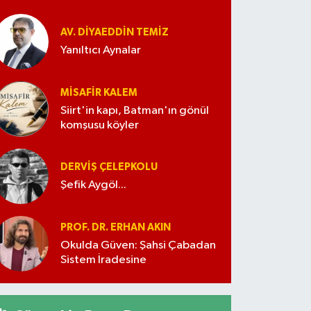
AV. DIYAEDDIN TEMIZ
Yanıltıcı Aynalar
MISAFIR KALEM
Siirt'in kapı, Batman'ın gönül
komşusu köyler
DERVIŞ ÇELEPKOLU
Şefik Aygöl...
PROF. DR. ERHAN AKIN
Okulda Güven: Şahsi Çabadan
Sistem İradesine