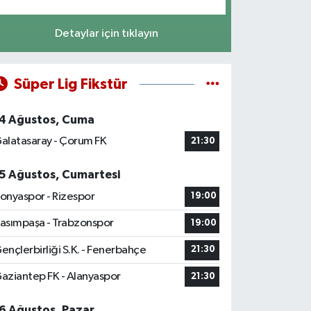
Detaylar için tıklayın
Süper Lig Fikstür
4 Ağustos, Cuma
alatasaray - Çorum FK
21:30
5 Ağustos, Cumartesi
onyaspor - Rizespor
19:00
asımpaşa - Trabzonspor
19:00
ençlerbirliği S.K. - Fenerbahçe
21:30
aziantep FK - Alanyaspor
21:30
6 Ağustos, Pazar