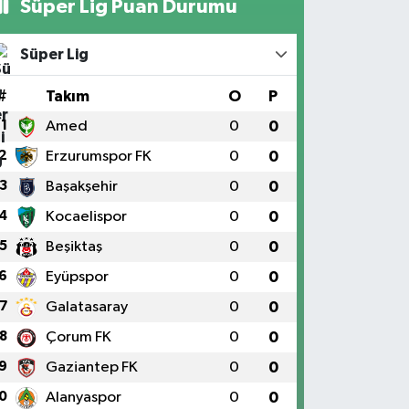
Süper Lig Puan Durumu
Süper Lig
#
Takım
O
P
1
Amed
0
0
2
Erzurumspor FK
0
0
3
Başakşehir
0
0
4
Kocaelispor
0
0
5
Beşiktaş
0
0
6
Eyüpspor
0
0
7
Galatasaray
0
0
8
Çorum FK
0
0
9
Gaziantep FK
0
0
0
Alanyaspor
0
0