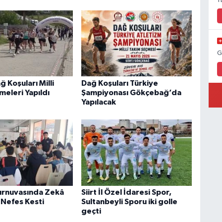
Y
G
ğ Koşuları Milli
Dağ Koşuları Türkiye
meleri Yapıldı
Şampiyonası Gökçebağ’da
Yapılacak
urnuvasında Zekâ
Siirt İl Özel İdaresi Spor,
 Nefes Kesti
Sultanbeyli Sporu iki golle
geçti