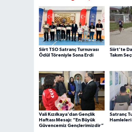
Siirt TSO Satranç Turnuvası
Siirt'te Da
Ödül Töreniyle Sona Erdi
Takım Seç
Vali Kızılkaya’dan Gençlik
Satranç T
Haftası Mesajı: “En Büyük
Hamleleri
Güvencemiz Gençlerimizdir”