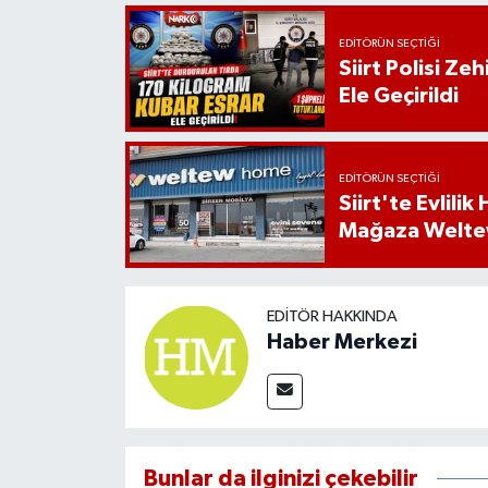
EDITÖRÜN SEÇTIĞI
Siirt Polisi Ze
Ele Geçirildi
EDITÖRÜN SEÇTIĞI
Siirt'te Evlili
Mağaza Welt
EDITÖR HAKKINDA
Haber Merkezi
Bunlar da ilginizi çekebilir