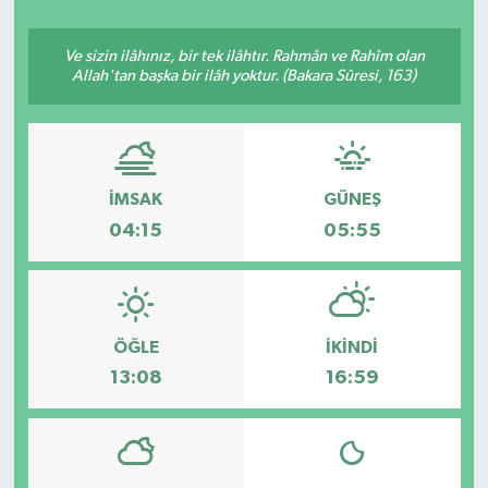
Ve sizin ilâhınız, bir tek ilâhtır. Rahmân ve Rahîm olan
Allah'tan başka bir ilâh yoktur. (Bakara Sûresi, 163)
İMSAK
GÜNEŞ
04:15
05:55
ÖĞLE
İKINDI
13:08
16:59