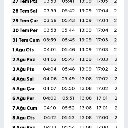
27 Tem Pts
03:53
05:41
13:09
17:05
20:27
28 Tem Sal
03:55
05:42
13:09
17:04
20:26
29 Tem Çar
03:56
05:43
13:09
17:04
20:25
30 Tem Per
03:58
05:44
13:09
17:04
20:24
31 Tem Cum
03:59
05:45
13:09
17:03
20:23
1 Ağu Cts
04:01
05:46
13:09
17:03
20:22
2 Ağu Paz
04:02
05:47
13:09
17:03
20:21
3 Ağu Pts
04:04
05:48
13:09
17:02
20:19
4 Ağu Sal
04:06
05:49
13:08
17:02
20:18
5 Ağu Çar
04:07
05:50
13:08
17:02
20:17
6 Ağu Per
04:09
05:51
13:08
17:01
20:16
7 Ağu Cum
04:10
05:52
13:08
17:01
20:15
8 Ağu Cts
04:12
05:53
13:08
17:00
20:13
9 Ağu Paz
04:13
05:54
13:08
17:00
20:12