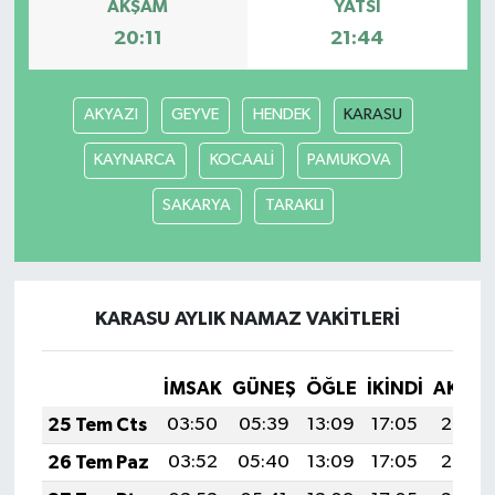
AKŞAM
YATSI
20:11
21:44
AKYAZI
GEYVE
HENDEK
KARASU
KAYNARCA
KOCAALİ
PAMUKOVA
SAKARYA
TARAKLI
KARASU AYLIK NAMAZ VAKITLERI
İMSAK
GÜNEŞ
ÖĞLE
İKINDI
AKŞA
25 Tem Cts
03:50
05:39
13:09
17:05
20:29
26 Tem Paz
03:52
05:40
13:09
17:05
20:28