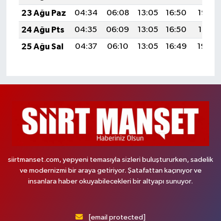
23 Ağu Paz
04:34
06:08
13:05
16:50
19:53
24 Ağu Pts
04:35
06:09
13:05
16:50
19:51
25 Ağu Sal
04:37
06:10
13:05
16:49
19:49
siirtmanset.com, yepyeni temasıyla sizleri buluştururken, sadelik
ve modernizmi bir araya getiriyor. Şatafattan kaçınıyor ve
insanlara haber okuyabilecekleri bir altyapı sunuyor.
[email protected]