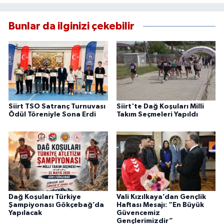
Bunlar da ilginizi çekebilir
Siirt TSO Satranç Turnuvası
Siirt'te Dağ Koşuları Milli
Ödül Töreniyle Sona Erdi
Takım Seçmeleri Yapıldı
Dağ Koşuları Türkiye
Vali Kızılkaya’dan Gençlik
Şampiyonası Gökçebağ’da
Haftası Mesajı: “En Büyük
Yapılacak
Güvencemiz
Gençlerimizdir”