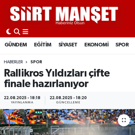
GÜNDEM
Siirt Nöbetçi Eczaneler
EĞİTİM
Siirt Hava Durumu
GÜNDEM
EĞİTİM
SİYASET
EKONOMİ
SPOR
SİYASET
Siirt Namaz Vakitleri
HABERLER
SPOR
EKONOMİ
Siirt Trafik Yoğunluk Haritası
Rallikros Yıldızları çifte
finale hazırlanıyor
SPOR
Süper Lig Puan Durumu ve Fikstür
22.08.2025 - 18:18
22.08.2025 - 18:20
İLÇELER
Tüm Manşetler
YAYINLANMA
GÜNCELLEME
KÜLTÜR-SANAT
Son Dakika Haberleri
SAĞLIK-YAŞAM
Haber Arşivi