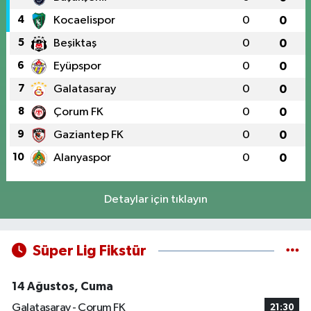
4
Kocaelispor
0
0
5
Beşiktaş
0
0
6
Eyüpspor
0
0
7
Galatasaray
0
0
8
Çorum FK
0
0
9
Gaziantep FK
0
0
10
Alanyaspor
0
0
Detaylar için tıklayın
Süper Lig Fikstür
14 Ağustos, Cuma
Galatasaray - Çorum FK
21:30