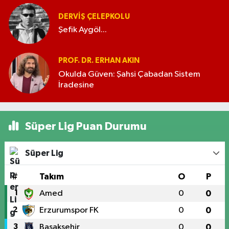
DERVIŞ ÇELEPKOLU
Şefik Aygöl...
PROF. DR. ERHAN AKIN
Okulda Güven: Şahsi Çabadan Sistem
İradesine
Süper Lig Puan Durumu
Süper Lig
#
Takım
O
P
1
Amed
0
0
2
Erzurumspor FK
0
0
3
Başakşehir
0
0