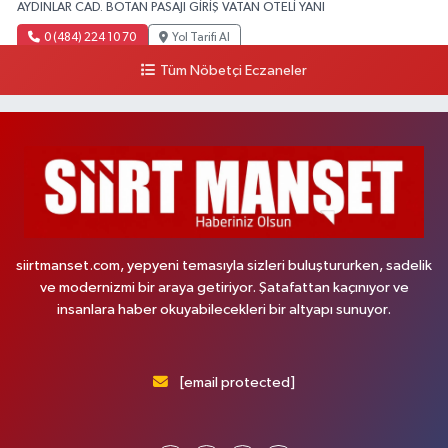
AYDINLAR CAD. BOTAN PASAJI GİRİŞ VATAN OTELİ YANI
0 (484) 224 10 70
Yol Tarifi Al
Tüm Nöbetçi Eczaneler
siirtmanset.com, yepyeni temasıyla sizleri buluştururken, sadelik
ve modernizmi bir araya getiriyor. Şatafattan kaçınıyor ve
insanlara haber okuyabilecekleri bir altyapı sunuyor.
[email protected]