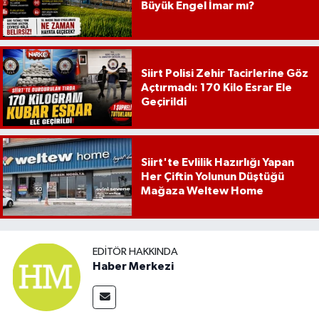
Büyük Engel İmar mı?
Siirt Polisi Zehir Tacirlerine Göz
Açtırmadı: 170 Kilo Esrar Ele
Geçirildi
Siirt'te Evlilik Hazırlığı Yapan
Her Çiftin Yolunun Düştüğü
Mağaza Weltew Home
EDITÖR HAKKINDA
Haber Merkezi