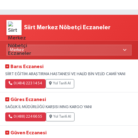
Siirt Merkez Nöbetçi Eczaneler
Barıs Eczanesi
SİİRT EĞİTİM ARAŞTIRMA HASTANESİ VE HALİD BİN VELİD CAMİİ YANI
0 (484) 223 14 54
Yol Tarifi Al
Güres Eczanesi
SAĞLIK İL MÜDÜRLÜĞÜ KARŞISI MNG KARGO YANI
0 (488) 224 66 55
Yol Tarifi Al
Güven Eczanesi