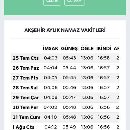
ÇELTİK
ÇUMRA
AKŞEHİR AYLIK NAMAZ VAKITLERI
İMSAK
GÜNEŞ
ÖĞLE
İKINDI
AKŞA
25 Tem Cts
04:03
05:43
13:06
16:58
20:18
26 Tem Paz
04:04
05:44
13:06
16:57
20:18
27 Tem Pts
04:05
05:45
13:06
16:57
20:17
28 Tem Sal
04:06
05:46
13:06
16:57
20:16
29 Tem Çar
04:08
05:47
13:06
16:57
20:15
30 Tem Per
04:09
05:48
13:06
16:56
20:14
31 Tem Cum
04:10
05:48
13:06
16:56
20:13
1 Ağu Cts
04:12
05:49
13:06
16:56
20:12