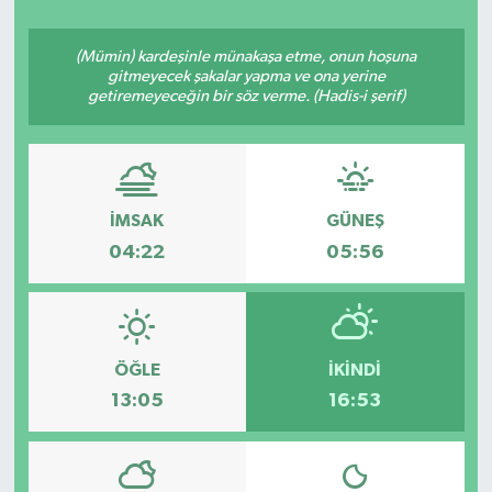
(Mümin) kardeşinle münakaşa etme, onun hoşuna
gitmeyecek şakalar yapma ve ona yerine
getiremeyeceğin bir söz verme. (Hadis-i şerif)
İMSAK
GÜNEŞ
04:22
05:56
ÖĞLE
İKINDI
13:05
16:53