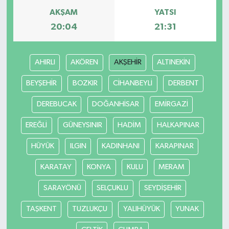
AKŞAM
YATSI
20:04
21:31
AHIRLI
AKÖREN
AKŞEHİR
ALTINEKİN
BEYŞEHİR
BOZKIR
CİHANBEYLİ
DERBENT
DEREBUCAK
DOĞANHİSAR
EMİRGAZİ
EREĞLİ
GÜNEYSINIR
HADİM
HALKAPINAR
HÜYÜK
ILGIN
KADINHANI
KARAPINAR
KARATAY
KONYA
KULU
MERAM
SARAYÖNÜ
SELÇUKLU
SEYDİŞEHİR
TAŞKENT
TUZLUKÇU
YALIHÜYÜK
YUNAK