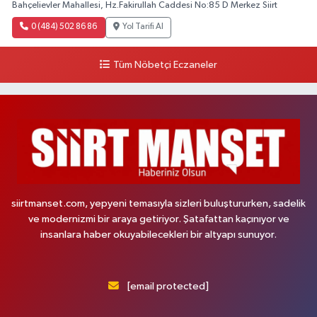
Bahçelievler Mahallesi, Hz.Fakirullah Caddesi No:85 D Merkez Siirt
0 (484) 502 86 86
Yol Tarifi Al
Tüm Nöbetçi Eczaneler
siirtmanset.com, yepyeni temasıyla sizleri buluştururken, sadelik
ve modernizmi bir araya getiriyor. Şatafattan kaçınıyor ve
insanlara haber okuyabilecekleri bir altyapı sunuyor.
[email protected]