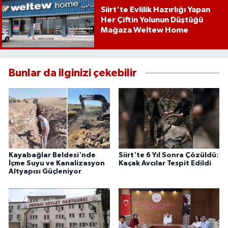
Siirt'te Evlilik Hazırlığı Yapan
Her Çiftin Yolunun Düştüğü
Mağaza Weltew Home
Bunlar da ilginizi çekebilir
Kayabağlar Beldesi'nde
Siirt'te 6 Yıl Sonra Çözüldü:
İçme Suyu ve Kanalizasyon
Kaçak Avcılar Tespit Edildi
Altyapısı Güçleniyor