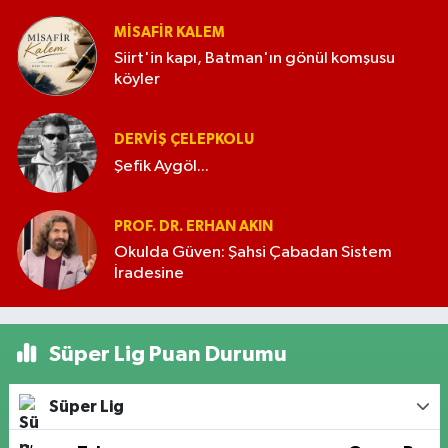
MISAFIR KALEM
Siirt'in kapı, Batman'ın gönül komşusu
köyler
DERVIŞ ÇELEPKOLU
Şefik Aygöl...
PROF. DR. ERHAN AKIN
Okulda Güven: Şahsi Çabadan Sistem
İradesine
Süper Lig Puan Durumu
Süper Lig