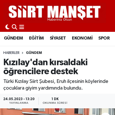
GÜNDEM
Siirt Nöbetçi Eczaneler
EĞİTİM
Siirt Hava Durumu
GÜNDEM
EĞİTİM
SİYASET
EKONOMİ
SPOR
SİYASET
Siirt Namaz Vakitleri
HABERLER
GÜNDEM
EKONOMİ
Siirt Trafik Yoğunluk Haritası
Kızılay'dan kırsaldaki
öğrencilere destek
SPOR
Süper Lig Puan Durumu ve Fikstür
Türki Kızılay Siirt Şubesi, Eruh ilçesinin köylerinde
İLÇELER
Tüm Manşetler
çocuklara giyim yardımında bulundu.
KÜLTÜR-SANAT
Son Dakika Haberleri
24.05.2023 - 13:20
1 DK
YAYINLANMA
OKUNMA SÜRESI
SAĞLIK-YAŞAM
Haber Arşivi