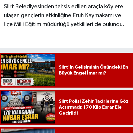
Siirt Belediyesinden tahsis edilen araçla köylere
ulaşan gençlerin etkinliğine Eruh Kaymakamı ve
İlçe Milli Eğitim müdürlüğü yetkilileri de bulundu.
Siirt'in Gelişiminin Önündeki En
Büyük Engel İmar mı?
Siirt Polisi Zehir Tacirlerine Göz
Açtırmadı: 170 Kilo Esrar Ele
Geçirildi