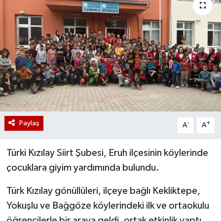
Paylaş
-
+
A
A
Türki Kızılay Siirt Şubesi, Eruh ilçesinin köylerinde
çocuklara giyim yardımında bulundu.
Türk Kızılay gönüllüleri, ilçeye bağlı Kekliktepe,
Yokuşlu ve Bağgöze köylerindeki ilk ve ortaokulu
öğrencilerle bir araya geldi, ortak etkinlik yaptı,