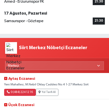
Amed - Erzurumspor FK
21:30
17 Ağustos, Pazartesi
Samsunspor - Göztepe
21:30
Siirt Merkez Nöbetçi Eczaneler
Aytaş Eczanesi
Yeni Mahallesi, M.Nebil Oktay Caddesi No:4 1-27 Merkez Siirt
0 (484) 224 12 16
Yol Tarifi Al
Üçok Eczanesi