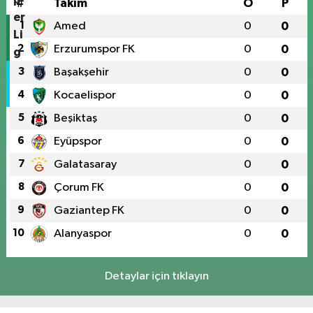
#
Takım
O
P
1
Amed
0
0
2
Erzurumspor FK
0
0
3
Başakşehir
0
0
4
Kocaelispor
0
0
5
Beşiktaş
0
0
6
Eyüpspor
0
0
7
Galatasaray
0
0
8
Çorum FK
0
0
9
Gaziantep FK
0
0
10
Alanyaspor
0
0
Detaylar için tıklayın