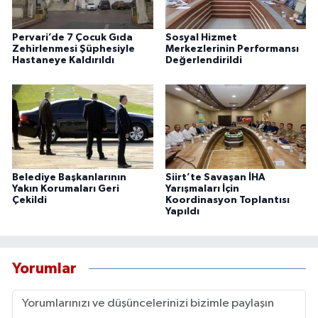
Pervari’de 7 Çocuk Gıda
Sosyal Hizmet
Zehirlenmesi Şüphesiyle
Merkezlerinin Performansı
Hastaneye Kaldırıldı
Değerlendirildi
Belediye Başkanlarının
Siirt’te Savaşan İHA
Yakın Korumaları Geri
Yarışmaları İçin
Çekildi
Koordinasyon Toplantısı
Yapıldı
Yorumlar