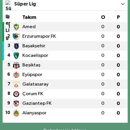
Süper Lig
#
Takım
O
P
1
Amed
0
0
2
Erzurumspor FK
0
0
3
Başakşehir
0
0
4
Kocaelispor
0
0
5
Beşiktaş
0
0
6
Eyüpspor
0
0
7
Galatasaray
0
0
8
Çorum FK
0
0
9
Gaziantep FK
0
0
10
Alanyaspor
0
0