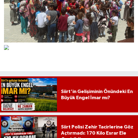
Siirt'in Gelişiminin Önündeki En
Büyük Engel İmar mı?
Siirt Polisi Zehir Tacirlerine Göz
Açtırmadı: 170 Kilo Esrar Ele