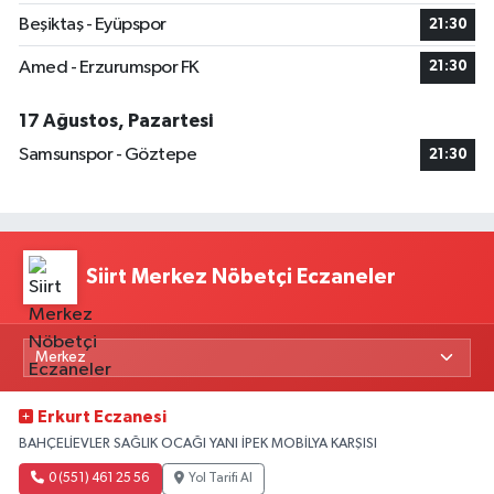
Beşiktaş - Eyüpspor
21:30
Amed - Erzurumspor FK
21:30
17 Ağustos, Pazartesi
Samsunspor - Göztepe
21:30
Siirt Merkez Nöbetçi Eczaneler
Erkurt Eczanesi
BAHÇELİEVLER SAĞLIK OCAĞI YANI İPEK MOBİLYA KARŞISI
0 (551) 461 25 56
Yol Tarifi Al