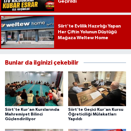
Geçirildi
Siirt'te Evlilik Hazırlığı Yapan
Her Çiftin Yolunun Düştüğü
Mağaza Weltew Home
Bunlar da ilginizi çekebilir
Siirt'te Kur'an Kurslarında
Siirt'te Geçici Kur'an Kursu
Mahremiyet Bilinci
Öğreticiliği Mülakatları
Güçlendiriliyor
Yapıldı