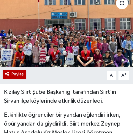
Paylaş
-
+
A
A
Kızılay Siirt Şube Başkanlığı tarafından Siirt’in
Şirvan ilçe köylerinde etkinlik düzenledi.
Etkinlikte öğrenciler bir yandan eğlendirilirken,
öbür yandan da giydirildi. Siirt merkez Zeynep
Hatun Anadolu Kız Meslek Lisesi öğretmen