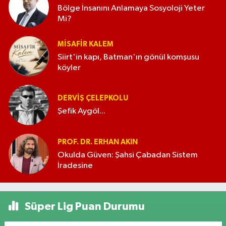
Bölge İnsanını Anlamaya Sosyoloji Yeter
Mi?
MISAFIR KALEM
Siirt'in kapı, Batman'ın gönül komşusu
köyler
DERVIŞ ÇELEPKOLU
Şefik Aygöl...
PROF. DR. ERHAN AKIN
Okulda Güven: Şahsi Çabadan Sistem
İradesine
Süper Lig Puan Durumu