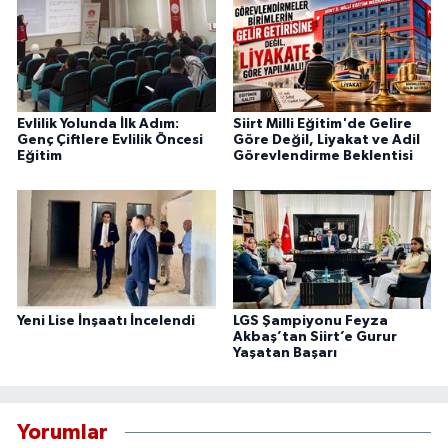
Evlilik Yolunda İlk Adım:
Siirt Milli Eğitim'de Gelire
Genç Çiftlere Evlilik Öncesi
Göre Değil, Liyakat ve Adil
Eğitim
Görevlendirme Beklentisi
Yeni Lise İnşaatı İncelendi
LGS Şampiyonu Feyza
Akbaş’tan Siirt’e Gurur
Yaşatan Başarı
Yorumlar