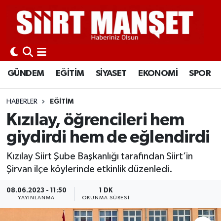
GÜNDEM
Siirt Nöbetçi Eczaneler
EĞİTİM
Siirt Hava Durumu
GÜNDEM
EĞİTİM
SİYASET
EKONOMİ
SPOR
SİYASET
Siirt Namaz Vakitleri
HABERLER
EĞİTİM
EKONOMİ
Siirt Trafik Yoğunluk Haritası
Kızılay, öğrencileri hem
giydirdi hem de eğlendirdi
SPOR
Süper Lig Puan Durumu ve Fikstür
Kızılay Siirt Şube Başkanlığı tarafından Siirt’in
İLÇELER
Tüm Manşetler
Şirvan ilçe köylerinde etkinlik düzenledi.
KÜLTÜR-SANAT
Son Dakika Haberleri
08.06.2023 - 11:50
1 DK
YAYINLANMA
OKUNMA SÜRESI
SAĞLIK-YAŞAM
Haber Arşivi