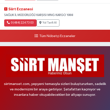
Siirt Eczanesi
SAĞLIK İL MÜDÜRLÜĞÜ KARŞISI MNG KARGO YANI
0 (484) 224 73 03
Yol Tarifi Al
Tüm Nöbetçi Eczaneler
siirtmanset.com, yepyeni temasıyla sizleri buluştururken, sadelik
ve modernizmi bir araya getiriyor. Şatafattan kaçınıyor ve
insanlara haber okuyabilecekleri bir altyapı sunuyor.