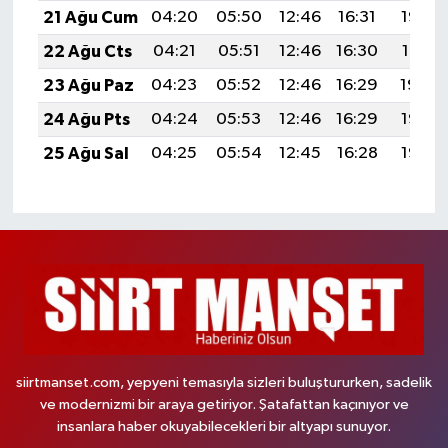
21 Ağu Cum
04:20
05:50
12:46
16:31
19:33
22 Ağu Cts
04:21
05:51
12:46
16:30
19:31
23 Ağu Paz
04:23
05:52
12:46
16:29
19:30
24 Ağu Pts
04:24
05:53
12:46
16:29
19:28
25 Ağu Sal
04:25
05:54
12:45
16:28
19:27
siirtmanset.com, yepyeni temasıyla sizleri buluştururken, sadelik
ve modernizmi bir araya getiriyor. Şatafattan kaçınıyor ve
insanlara haber okuyabilecekleri bir altyapı sunuyor.