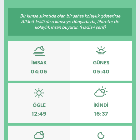
Bir kimse sıkıntıda olan bir şahsa kolaylık gösterirse
Allâhü Teâlâ da o kimseye dünyada da, âhirette de
kolaylık ihsân buyurur. (Hadis-i şerif)
İMSAK
GÜNEŞ
04:06
05:40
ÖĞLE
İKINDI
12:49
16:37