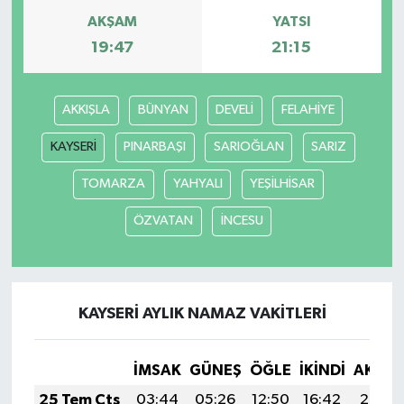
AKŞAM
YATSI
19:47
21:15
AKKIŞLA
BÜNYAN
DEVELİ
FELAHİYE
KAYSERİ
PINARBAŞI
SARIOĞLAN
SARIZ
TOMARZA
YAHYALI
YEŞİLHİSAR
ÖZVATAN
İNCESU
KAYSERİ AYLIK NAMAZ VAKITLERI
İMSAK
GÜNEŞ
ÖĞLE
İKINDI
AKŞA
25 Tem Cts
03:44
05:26
12:50
16:42
20:03