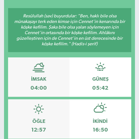
Resûlullah (sav) buyurdular: "Ben, haklı bile olsa
münakaşayı terk eden kimse için Cennet'in kenarında bir
köşke kefilim. Şaka bile olsa yalan söylemeyen için
Cennet'in ortasında bir köşke kefilim. Ahlâkını
güzelleştiren için de Cennet'in en üst derecesinde bir
köşke kefilim." (Hadis-i şerif)
İMSAK
GÜNEŞ
04:00
05:42
ÖĞLE
İKINDI
12:57
16:50