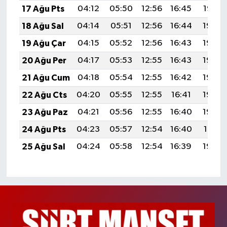
17 Ağu Pts
04:12
05:50
12:56
16:45
19:52
18 Ağu Sal
04:14
05:51
12:56
16:44
19:50
19 Ağu Çar
04:15
05:52
12:56
16:43
19:49
20 Ağu Per
04:17
05:53
12:55
16:43
19:48
21 Ağu Cum
04:18
05:54
12:55
16:42
19:46
22 Ağu Cts
04:20
05:55
12:55
16:41
19:44
23 Ağu Paz
04:21
05:56
12:55
16:40
19:43
24 Ağu Pts
04:23
05:57
12:54
16:40
19:41
25 Ağu Sal
04:24
05:58
12:54
16:39
19:40