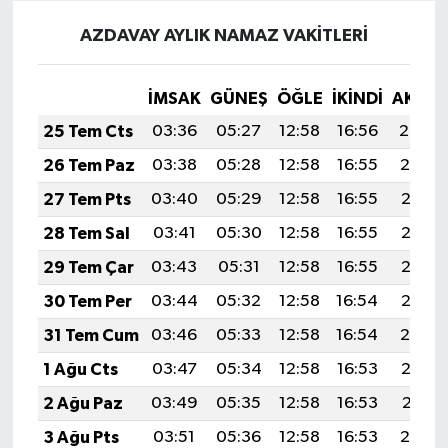
AZDAVAY AYLIK NAMAZ VAKITLERI
İMSAK
GÜNEŞ
ÖĞLE
İKINDI
AKŞA
25 Tem Cts
03:36
05:27
12:58
16:56
20:20
26 Tem Paz
03:38
05:28
12:58
16:55
20:19
27 Tem Pts
03:40
05:29
12:58
16:55
20:18
28 Tem Sal
03:41
05:30
12:58
16:55
20:17
29 Tem Çar
03:43
05:31
12:58
16:55
20:16
30 Tem Per
03:44
05:32
12:58
16:54
20:15
31 Tem Cum
03:46
05:33
12:58
16:54
20:14
1 Ağu Cts
03:47
05:34
12:58
16:53
20:13
2 Ağu Paz
03:49
05:35
12:58
16:53
20:11
3 Ağu Pts
03:51
05:36
12:58
16:53
20:10