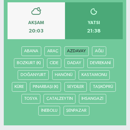
AKŞAM
YATSI
20:03
21:38
ABANA
ARAÇ
AZDAVAY
AĞLI
BOZKURT (K)
CİDE
DADAY
DEVREKANİ
DOĞANYURT
HANÖNÜ
KASTAMONU
KÜRE
PINARBAŞI (K)
SEYDİLER
TAŞKÖPRÜ
TOSYA
ÇATALZEYTİN
İHSANGAZİ
İNEBOLU
ŞENPAZAR