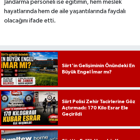
Jandarma personeli ise eğitimin, hem meslek
hayatlarında hem de aile yaşantılarında faydalı
olacağını ifade etti.
Siirt'in Gelişiminin Önündeki En
Büyük Engel İmar mı?
Siirt Polisi Zehir Tacirlerine Göz
Açtırmadı: 170 Kilo Esrar Ele
Geçirildi