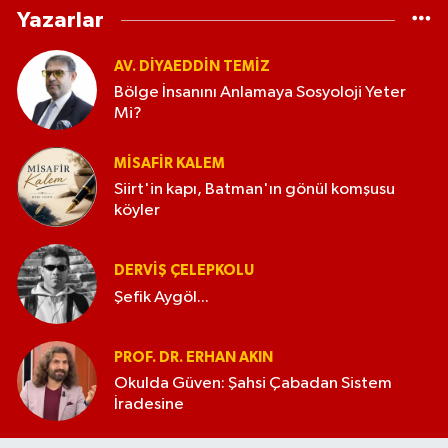
Yazarlar
AV. DIYAEDDIN TEMIZ
Bölge İnsanını Anlamaya Sosyoloji Yeter
Mi?
MISAFIR KALEM
Siirt'in kapı, Batman'ın gönül komşusu
köyler
DERVIŞ ÇELEPKOLU
Şefik Aygöl...
PROF. DR. ERHAN AKIN
Okulda Güven: Şahsi Çabadan Sistem
İradesine