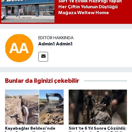
Siirt'te Evlilik Hazırlığı Yapan
Her Çiftin Yolunun Düştüğü
Mağaza Weltew Home
EDITÖR HAKKINDA
Admin1 Admin1
Bunlar da ilginizi çekebilir
Kayabağlar Beldesi'nde
Siirt'te 6 Yıl Sonra Çözüldü: