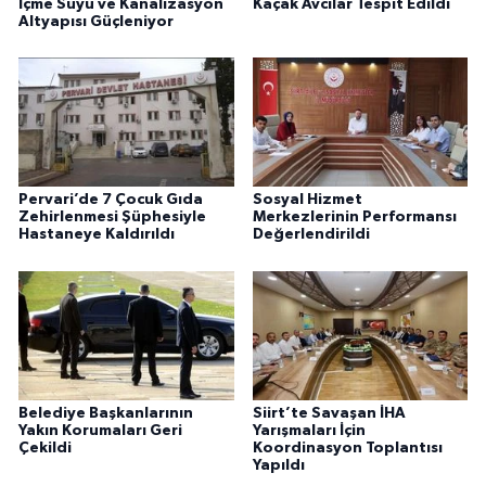
İçme Suyu ve Kanalizasyon
Kaçak Avcılar Tespit Edildi
Altyapısı Güçleniyor
Pervari’de 7 Çocuk Gıda
Sosyal Hizmet
Zehirlenmesi Şüphesiyle
Merkezlerinin Performansı
Hastaneye Kaldırıldı
Değerlendirildi
Belediye Başkanlarının
Siirt’te Savaşan İHA
Yakın Korumaları Geri
Yarışmaları İçin
Çekildi
Koordinasyon Toplantısı
Yapıldı