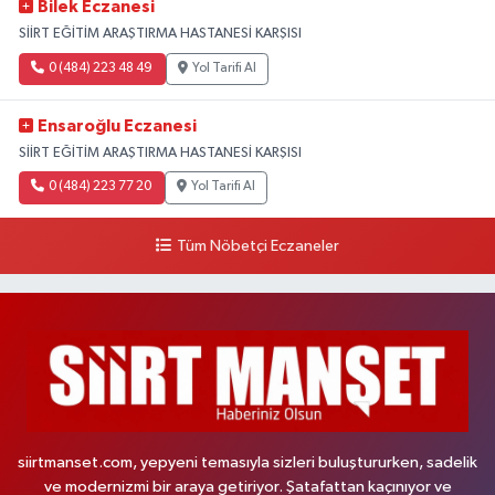
Bilek Eczanesi
SİİRT EĞİTİM ARAŞTIRMA HASTANESİ KARŞISI
0 (484) 223 48 49
Yol Tarifi Al
Ensaroğlu Eczanesi
SİİRT EĞİTİM ARAŞTIRMA HASTANESİ KARŞISI
0 (484) 223 77 20
Yol Tarifi Al
Tüm Nöbetçi Eczaneler
siirtmanset.com, yepyeni temasıyla sizleri buluştururken, sadelik
ve modernizmi bir araya getiriyor. Şatafattan kaçınıyor ve