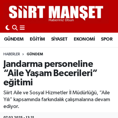
GÜNDEM
Siirt Nöbetçi Eczaneler
EĞİTİM
Siirt Hava Durumu
GÜNDEM
EĞİTİM
SİYASET
EKONOMİ
SPOR
SİYASET
Siirt Namaz Vakitleri
HABERLER
GÜNDEM
EKONOMİ
Siirt Trafik Yoğunluk Haritası
Jandarma personeline
“Aile Yaşam Becerileri”
SPOR
Süper Lig Puan Durumu ve Fikstür
eğitimi
İLÇELER
Tüm Manşetler
Siirt Aile ve Sosyal Hizmetler İl Müdürlüğü, “Aile
Yılı” kapsamında farkındalık çalışmalarına devam
KÜLTÜR-SANAT
Son Dakika Haberleri
ediyor.
SAĞLIK-YAŞAM
Haber Arşivi
07.03.2025 - 13:31