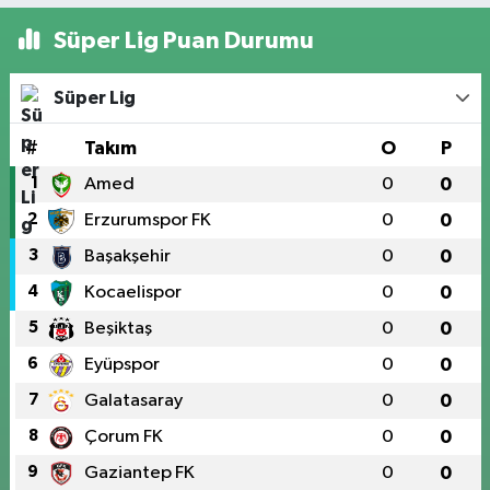
Süper Lig Puan Durumu
Süper Lig
#
Takım
O
P
1
Amed
0
0
2
Erzurumspor FK
0
0
3
Başakşehir
0
0
4
Kocaelispor
0
0
5
Beşiktaş
0
0
6
Eyüpspor
0
0
7
Galatasaray
0
0
8
Çorum FK
0
0
9
Gaziantep FK
0
0