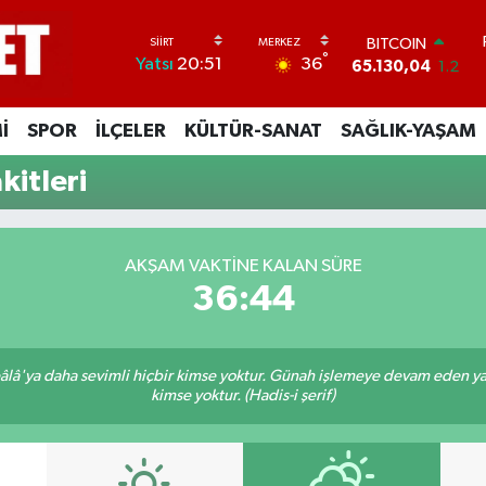
BITCOIN
°
36
Yatsı
20:51
65.130,04
1.2
DOLAR
47,7106
0.17
İ
SPOR
İLÇELER
KÜLTÜR-SANAT
SAĞLIK-YAŞAM
EURO
55,1652
0.27
itleri
STERLİN
64,4046
0.35
GRAM ALTIN
6618.49
2.12
AKŞAM VAKTINE KALAN SÜRE
BİST100
36:43
13.773
-19
lâ'ya daha sevimli hiçbir kimse yoktur. Günah işlemeye devam eden yaşl
kimse yoktur. (Hadis-i şerif)