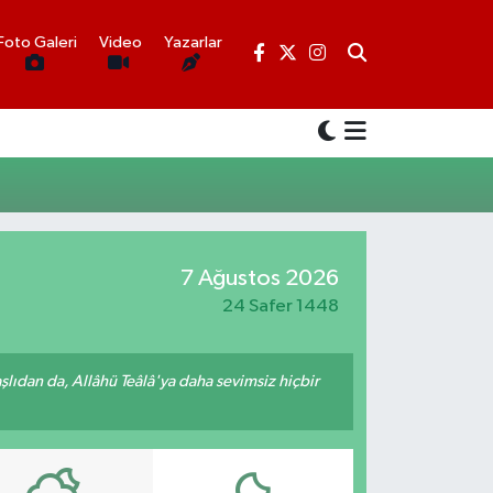
Foto Galeri
Video
Yazarlar
7 Ağustos 2026
24 Safer 1448
ıdan da, Allâhü Teâlâ'ya daha sevimsiz hiçbir