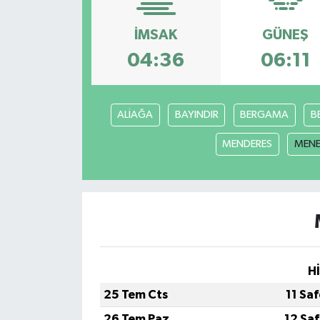
İMSAK
GÜNEŞ
04:36
06:11
ALİAĞA
BAYINDIR
BERGAMA
B
MENDERES
MEN
H
25 Tem Cts
11 Sa
26 Tem Paz
12 Sa