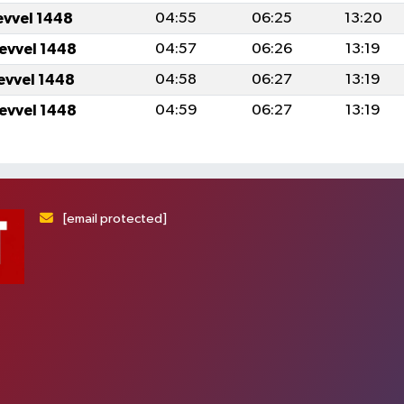
evvel 1448
04:55
06:25
13:20
levvel 1448
04:57
06:26
13:19
levvel 1448
04:58
06:27
13:19
levvel 1448
04:59
06:27
13:19
[email protected]