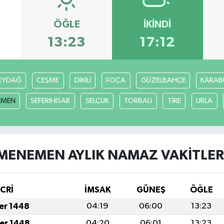
ÖĞLE
İKINDI
13:23
17:12
EYDAĞ
CEŞME
DİKİLİ
FOÇA
GÜZELBAHÇE
KARAB
EMEN
SEFERIHİSAR
SELÇUK
TORBALI
TİRE
URLA
MENEMEN AYLIK NAMAZ VAKITLER
İCRİ
İMSAK
GÜNEŞ
ÖĞLE
fer 1448
04:19
06:00
13:23
fer 1448
04:20
06:01
13:23