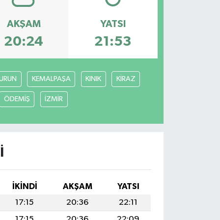
AKŞAM
YATSI
20:24
21:53
URUN
KEMALPAŞA
KINIK
KİRAZ
ÖDEMİŞ
İZMİR
I
İKINDI
AKŞAM
YATSI
17:15
20:36
22:11
17:15
20:36
22:09