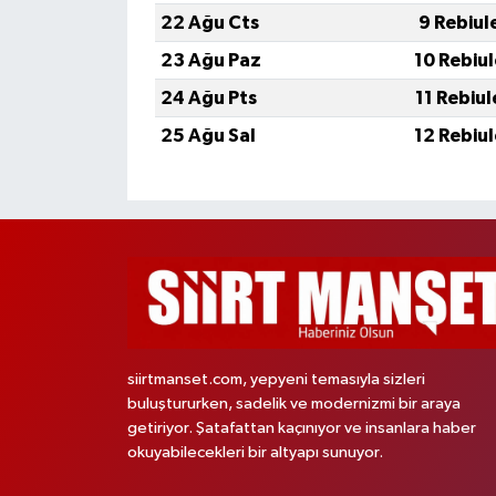
22 Ağu Cts
9 Rebiul
23 Ağu Paz
10 Rebiu
24 Ağu Pts
11 Rebiu
25 Ağu Sal
12 Rebiu
siirtmanset.com, yepyeni temasıyla sizleri
buluştururken, sadelik ve modernizmi bir araya
getiriyor. Şatafattan kaçınıyor ve insanlara haber
okuyabilecekleri bir altyapı sunuyor.