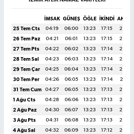
İZMİR AYLIK NAMAZ VAKITLERI
İMSAK
GÜNEŞ
ÖĞLE
İKINDI
AKŞA
25 Tem Cts
04:19
06:00
13:23
17:15
20:36
26 Tem Paz
04:21
06:01
13:23
17:15
20:35
27 Tem Pts
04:22
06:02
13:23
17:14
20:34
28 Tem Sal
04:23
06:03
13:23
17:14
20:33
29 Tem Çar
04:25
06:04
13:23
17:14
20:32
30 Tem Per
04:26
06:05
13:23
17:14
20:31
31 Tem Cum
04:27
06:05
13:23
17:13
20:30
1 Ağu Cts
04:28
06:06
13:23
17:13
20:29
2 Ağu Paz
04:30
06:07
13:23
17:13
20:28
3 Ağu Pts
04:31
06:08
13:23
17:13
20:27
4 Ağu Sal
04:32
06:09
13:23
17:12
20:26