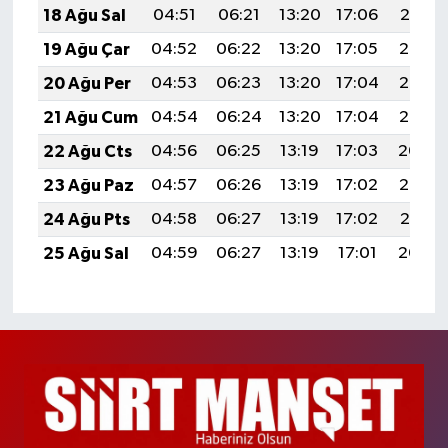
18 Ağu Sal
04:51
06:21
13:20
17:06
20:10
19 Ağu Çar
04:52
06:22
13:20
17:05
20:08
20 Ağu Per
04:53
06:23
13:20
17:04
20:07
21 Ağu Cum
04:54
06:24
13:20
17:04
20:06
22 Ağu Cts
04:56
06:25
13:19
17:03
20:04
23 Ağu Paz
04:57
06:26
13:19
17:02
20:03
24 Ağu Pts
04:58
06:27
13:19
17:02
20:01
25 Ağu Sal
04:59
06:27
13:19
17:01
20:00