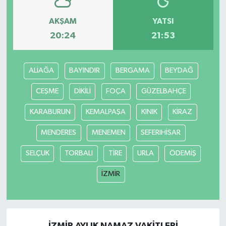
AKŞAM
YATSI
20:24
21:53
ALİAĞA
BAYINDIR
BERGAMA
BEYDAĞ
CEŞME
DİKİLİ
FOÇA
GÜZELBAHÇE
KARABURUN
KEMALPAŞA
KINIK
KİRAZ
MENDERES
MENEMEN
SEFERIHİSAR
SELÇUK
TORBALI
TİRE
URLA
ÖDEMİŞ
İZMİR