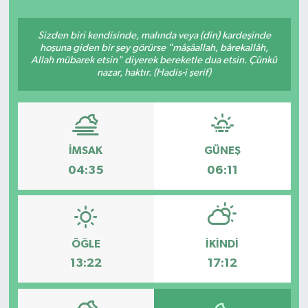
Sizden biri kendisinde, malında veya (din) kardeşinde
hoşuna giden bir şey görürse "mâşâallah, bârekallâh,
Allah mübarek etsin" diyerek bereketle dua etsin. Çünkü
nazar, haktır. (Hadis-i şerif)
İMSAK
GÜNEŞ
04:35
06:11
ÖĞLE
İKINDI
13:22
17:12