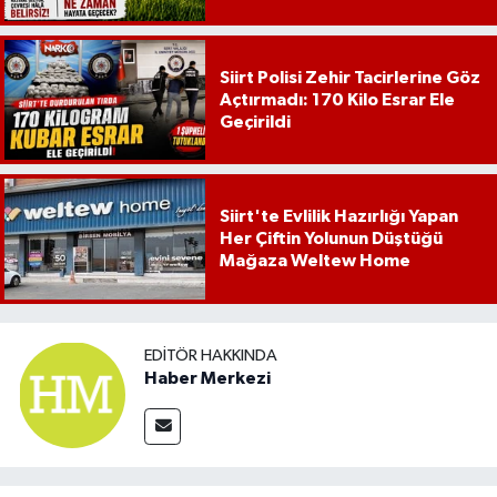
Siirt Polisi Zehir Tacirlerine Göz
Açtırmadı: 170 Kilo Esrar Ele
Geçirildi
Siirt'te Evlilik Hazırlığı Yapan
Her Çiftin Yolunun Düştüğü
Mağaza Weltew Home
EDITÖR HAKKINDA
Haber Merkezi