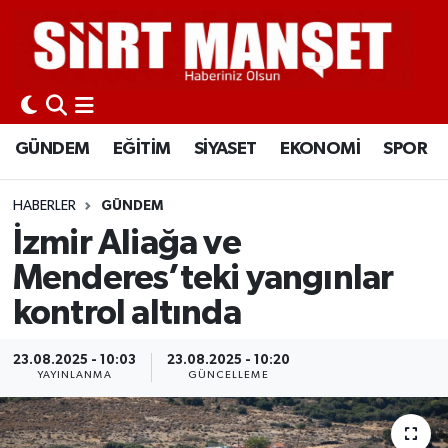
GÜNDEM
Siirt Nöbetçi Eczaneler
EĞİTİM
Siirt Hava Durumu
GÜNDEM
EĞİTİM
SİYASET
EKONOMİ
SPOR
SİYASET
Siirt Namaz Vakitleri
HABERLER
GÜNDEM
EKONOMİ
Siirt Trafik Yoğunluk Haritası
İzmir Aliağa ve
Menderes’teki yangınlar
SPOR
Süper Lig Puan Durumu ve Fikstür
kontrol altında
İLÇELER
Tüm Manşetler
23.08.2025 - 10:03
23.08.2025 - 10:20
YAYINLANMA
GÜNCELLEME
KÜLTÜR-SANAT
Son Dakika Haberleri
SAĞLIK-YAŞAM
Haber Arşivi