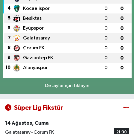
4
Kocaelispor
0
0
5
Beşiktaş
0
0
6
Eyüpspor
0
0
7
Galatasaray
0
0
8
Çorum FK
0
0
9
Gaziantep FK
0
0
10
Alanyaspor
0
0
Detaylar için tıklayın
Süper Lig Fikstür
14 Ağustos, Cuma
Galatasaray - Çorum FK
21:30