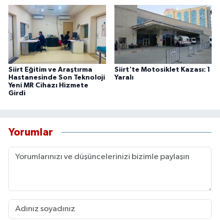
Siirt Eğitim ve Araştırma
Siirt'te Motosiklet Kazası: 1
Hastanesinde Son Teknoloji
Yaralı
Yeni MR Cihazı Hizmete
Girdi
Yorumlar