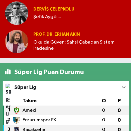
DERVIŞ ÇELEPKOLU
Şefik Aygöl...
PROF. DR. ERHAN AKIN
Okulda Güven: Şahsi Çabadan Sistem
İradesine
Süper Lig Puan Durumu
Süper Lig
#
Takım
O
P
1
Amed
0
0
2
Erzurumspor FK
0
0
3
Başakşehir
0
0