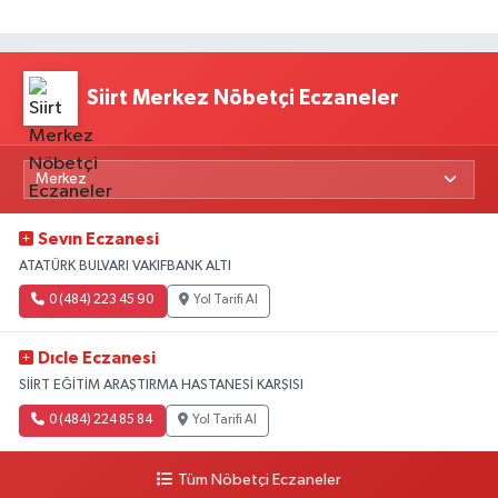
Siirt Merkez Nöbetçi Eczaneler
Sevın Eczanesi
ATATÜRK BULVARI VAKIFBANK ALTI
0 (484) 223 45 90
Yol Tarifi Al
Dıcle Eczanesi
SİİRT EĞİTİM ARAŞTIRMA HASTANESİ KARŞISI
0 (484) 224 85 84
Yol Tarifi Al
Tüm Nöbetçi Eczaneler