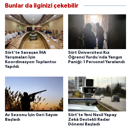
Bunlar da ilginizi çekebilir
Siirt’te Savaşan İHA
Siirt Üniversitesi Kız
Yarışmaları İçin
Öğrenci Yurdu'nda Yangın
Koordinasyon Toplantısı
Paniği: 1 Personel Yaralandı
Yapıldı
Av Sezonu İçin Geri Sayım
Siirt’te Yeni Nesil Yapay
Başladı
Zekâ Destekli Radar
Dönemi Başladı