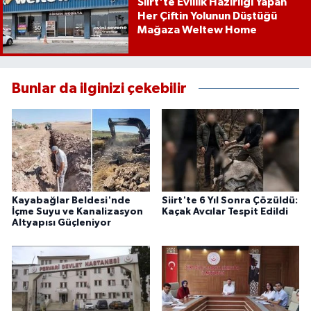
Siirt'te Evlilik Hazırlığı Yapan
Her Çiftin Yolunun Düştüğü
Mağaza Weltew Home
Bunlar da ilginizi çekebilir
Kayabağlar Beldesi'nde
Siirt'te 6 Yıl Sonra Çözüldü:
İçme Suyu ve Kanalizasyon
Kaçak Avcılar Tespit Edildi
Altyapısı Güçleniyor