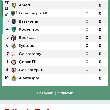
1
Amed
0
0
2
Erzurumspor FK
0
0
3
Başakşehir
0
0
4
Kocaelispor
0
0
5
Beşiktaş
0
0
6
Eyüpspor
0
0
7
Galatasaray
0
0
8
Çorum FK
0
0
9
Gaziantep FK
0
0
10
Alanyaspor
0
0
Detaylar için tıklayın