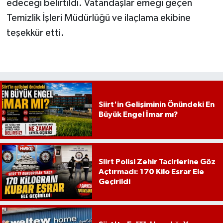
edeceği belirtildi. Vatandaşlar emeği geçen
Temizlik İşleri Müdürlüğü ve ilaçlama ekibine
teşekkür etti.
Siirt'in Gelişiminin Önündeki En
Büyük Engel İmar mı?
Siirt Polisi Zehir Tacirlerine Göz
Açtırmadı: 170 Kilo Esrar Ele
Geçirildi