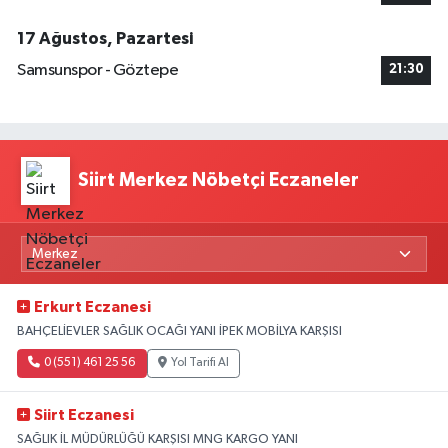
17 Ağustos, Pazartesi
Samsunspor - Göztepe
21:30
Siirt Merkez Nöbetçi Eczaneler
Erkurt Eczanesi
BAHÇELİEVLER SAĞLIK OCAĞI YANI İPEK MOBİLYA KARŞISI
0 (551) 461 25 56
Yol Tarifi Al
Siirt Eczanesi
SAĞLIK İL MÜDÜRLÜĞÜ KARŞISI MNG KARGO YANI