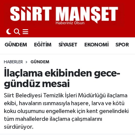
GÜNDEM
Siirt Nöbetçi Eczaneler
EĞİTİM
Siirt Hava Durumu
GÜNDEM
EĞİTİM
SİYASET
EKONOMİ
SPOR
SİYASET
Siirt Namaz Vakitleri
HABERLER
GÜNDEM
EKONOMİ
Siirt Trafik Yoğunluk Haritası
İlaçlama ekibinden gece-
gündüz mesai
SPOR
Süper Lig Puan Durumu ve Fikstür
Siirt Belediyesi Temizlik İşleri Müdürlüğü ilaçlama
İLÇELER
Tüm Manşetler
ekibi, havaların ısınmasıyla haşere, larva ve kötü
koku oluşumunu engellemek için kent genelindeki
KÜLTÜR-SANAT
Son Dakika Haberleri
tüm mahallelerde ilaçlama çalışmalarını
sürdürüyor.
SAĞLIK-YAŞAM
Haber Arşivi