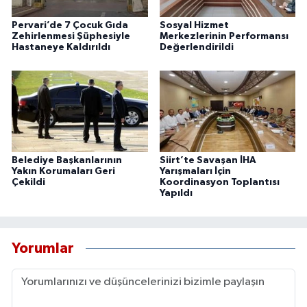
Pervari’de 7 Çocuk Gıda
Sosyal Hizmet
Zehirlenmesi Şüphesiyle
Merkezlerinin Performansı
Hastaneye Kaldırıldı
Değerlendirildi
Belediye Başkanlarının
Siirt’te Savaşan İHA
Yakın Korumaları Geri
Yarışmaları İçin
Çekildi
Koordinasyon Toplantısı
Yapıldı
Yorumlar