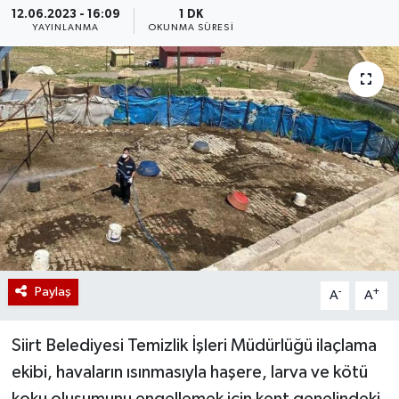
12.06.2023 - 16:09
1 DK
YAYINLANMA
OKUNMA SÜRESI
Paylaş
-
+
A
A
Siirt Belediyesi Temizlik İşleri Müdürlüğü ilaçlama
ekibi, havaların ısınmasıyla haşere, larva ve kötü
koku oluşumunu engellemek için kent genelindeki