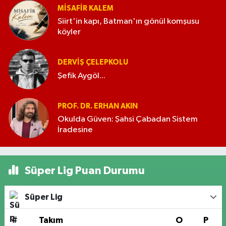
MISAFIR KALEM
Siirt'in kapı, Batman'ın gönül komşusu
köyler
DERVIŞ ÇELEPKOLU
Şefik Aygöl...
PROF. DR. ERHAN AKIN
Okulda Güven: Şahsi Çabadan Sistem
İradesine
Süper Lig Puan Durumu
Süper Lig
#
Takım
O
P