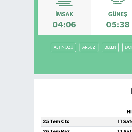
İMSAK
GÜNEŞ
04:06
05:38
ALTINÖZÜ
ARSUZ
BELEN
DÖ
Hİ
25 Tem Cts
11 Sa
26 Tem Paz
12 Sa