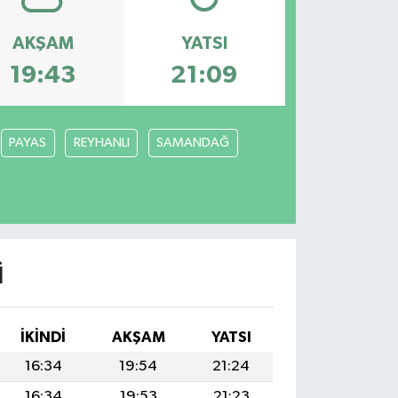
AKŞAM
YATSI
19:43
21:09
PAYAS
REYHANLI
SAMANDAĞ
I
İKINDI
AKŞAM
YATSI
16:34
19:54
21:24
16:34
19:53
21:23