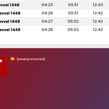
evvel 1448
04:25
05:51
12:43
levvel 1448
04:26
05:51
12:42
levvel 1448
04:27
05:52
12:42
levvel 1448
04:28
05:53
12:42
[email protected]