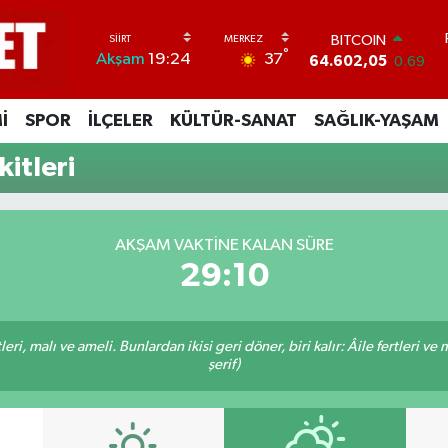
BITCOIN
°
37
Akşam
19:24
64.602,05
0.69
DOLAR
47,6006
0.06
İ
SPOR
İLÇELER
KÜLTÜR-SANAT
SAĞLIK-YAŞAM
EURO
55,0250
0.02
itleri
STERLİN
64,2398
0.2
GRAM ALTIN
6513.94
0.32
AKŞAM VAKTINE KALAN SÜRE
BİST100
29:09
13.768
48
ri, malı ve ameli. Bunlardan ikisi geri döner, biri kalır: Âile fertleri ve 
şerif)