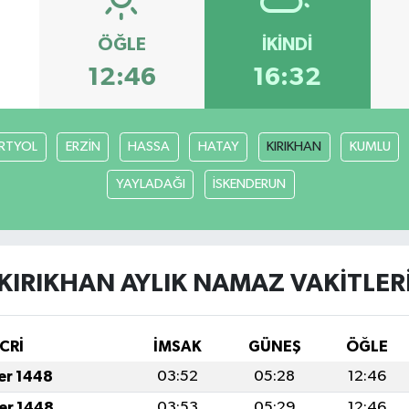
ÖĞLE
İKINDI
12:46
16:32
RTYOL
ERZİN
HASSA
HATAY
KIRIKHAN
KUMLU
YAYLADAĞI
İSKENDERUN
KIRIKHAN AYLIK NAMAZ VAKITLER
CRİ
İMSAK
GÜNEŞ
ÖĞLE
fer 1448
03:52
05:28
12:46
fer 1448
03:53
05:29
12:46