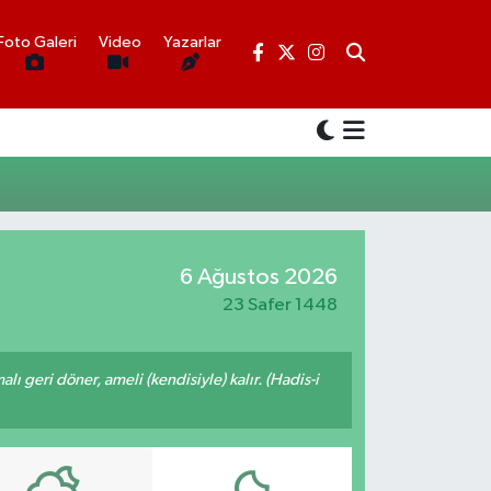
Foto Galeri
Video
Yazarlar
6 Ağustos 2026
23 Safer 1448
malı geri döner, ameli (kendisiyle) kalır. (Hadis-i