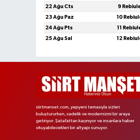
22 Ağu Cts
9 Rebiul
23 Ağu Paz
10 Rebiu
24 Ağu Pts
11 Rebiu
25 Ağu Sal
12 Rebiu
siirtmanset.com, yepyeni temasıyla sizleri
buluştururken, sadelik ve modernizmi bir araya
getiriyor. Şatafattan kaçınıyor ve insanlara haber
okuyabilecekleri bir altyapı sunuyor.