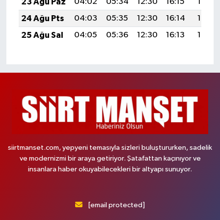
23 Ağu Paz
04:02
05:34
12:30
16:15
19:16
24 Ağu Pts
04:03
05:35
12:30
16:14
19:15
25 Ağu Sal
04:05
05:36
12:30
16:13
19:13
siirtmanset.com, yepyeni temasıyla sizleri buluştururken, sadelik
ve modernizmi bir araya getiriyor. Şatafattan kaçınıyor ve
insanlara haber okuyabilecekleri bir altyapı sunuyor.
[email protected]