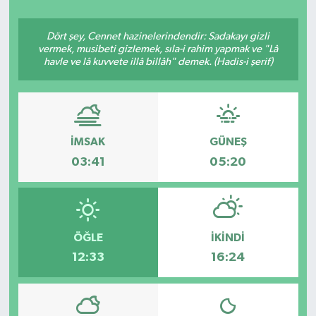
Dört şey, Cennet hazinelerindendir: Sadakayı gizli
vermek, musibeti gizlemek, sıla-i rahim yapmak ve "Lâ
havle ve lâ kuvvete illâ billâh" demek. (Hadis-i şerif)
İMSAK
GÜNEŞ
03:41
05:20
ÖĞLE
İKINDI
12:33
16:24