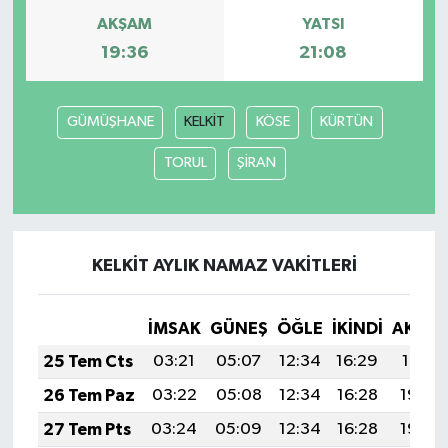
AKŞAM
YATSI
19:36
21:08
GÜMÜŞHANE
KELKİT
KÖSE
KÜRTÜN
TORUL
ŞİRAN
KELKİT AYLIK NAMAZ VAKITLERI
İMSAK
GÜNEŞ
ÖĞLE
İKINDI
AKŞA
25 Tem Cts
03:21
05:07
12:34
16:29
19:51
26 Tem Paz
03:22
05:08
12:34
16:28
19:50
27 Tem Pts
03:24
05:09
12:34
16:28
19:49