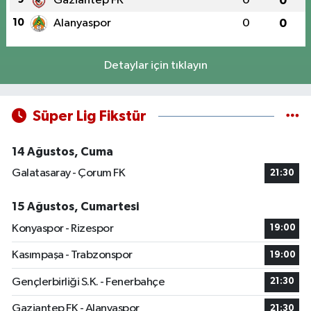
Gaziantep FK
0
0
10
Alanyaspor
0
0
Detaylar için tıklayın
Süper Lig Fikstür
14 Ağustos, Cuma
Galatasaray - Çorum FK
21:30
15 Ağustos, Cumartesi
Konyaspor - Rizespor
19:00
Kasımpaşa - Trabzonspor
19:00
Gençlerbirliği S.K. - Fenerbahçe
21:30
Gaziantep FK - Alanyaspor
21:30