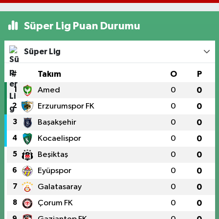
Süper Lig Puan Durumu
Süper Lig
#
Takım
O
P
1
Amed
0
0
2
Erzurumspor FK
0
0
3
Başakşehir
0
0
4
Kocaelispor
0
0
5
Beşiktaş
0
0
6
Eyüpspor
0
0
7
Galatasaray
0
0
8
Çorum FK
0
0
9