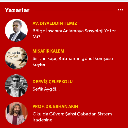
Yazarlar
AV. DIYAEDDIN TEMIZ
Bölge İnsanını Anlamaya Sosyoloji Yeter
Mi?
MISAFIR KALEM
Siirt'in kapı, Batman'ın gönül komşusu
köyler
DERVIŞ ÇELEPKOLU
Şefik Aygöl...
PROF. DR. ERHAN AKIN
Okulda Güven: Şahsi Çabadan Sistem
İradesine