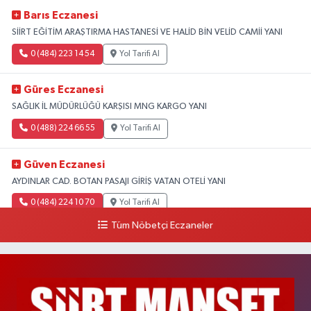
Barıs Eczanesi
SİİRT EĞİTİM ARAŞTIRMA HASTANESİ VE HALİD BİN VELİD CAMİİ YANI
0 (484) 223 14 54
Yol Tarifi Al
Güres Eczanesi
SAĞLIK İL MÜDÜRLÜĞÜ KARŞISI MNG KARGO YANI
0 (488) 224 66 55
Yol Tarifi Al
Güven Eczanesi
AYDINLAR CAD. BOTAN PASAJI GİRİŞ VATAN OTELİ YANI
0 (484) 224 10 70
Yol Tarifi Al
Tüm Nöbetçi Eczaneler