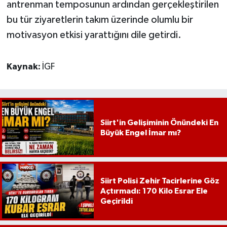
antrenman temposunun ardından gerçekleştirilen
bu tür ziyaretlerin takım üzerinde olumlu bir
motivasyon etkisi yarattığını dile getirdi.
Kaynak:
İGF
Siirt'in Gelişiminin Önündeki En
Büyük Engel İmar mı?
Siirt Polisi Zehir Tacirlerine Göz
Açtırmadı: 170 Kilo Esrar Ele
Geçirildi