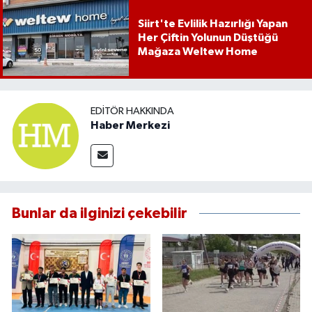
Siirt'te Evlilik Hazırlığı Yapan
Her Çiftin Yolunun Düştüğü
Mağaza Weltew Home
EDITÖR HAKKINDA
Haber Merkezi
Bunlar da ilginizi çekebilir