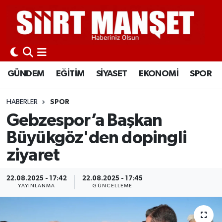
GÜNDEM
Siirt Nöbetçi Eczaneler
EĞİTİM
Siirt Hava Durumu
GÜNDEM
EĞİTİM
SİYASET
EKONOMİ
SPOR
SİYASET
Siirt Namaz Vakitleri
HABERLER
SPOR
EKONOMİ
Siirt Trafik Yoğunluk Haritası
Gebzespor’a Başkan
Büyükgöz'den dopingli
SPOR
Süper Lig Puan Durumu ve Fikstür
ziyaret
İLÇELER
Tüm Manşetler
22.08.2025 - 17:42
22.08.2025 - 17:45
YAYINLANMA
GÜNCELLEME
KÜLTÜR-SANAT
Son Dakika Haberleri
SAĞLIK-YAŞAM
Haber Arşivi