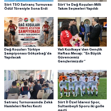
Siirt TSO Satranç Turnuvası
Siirt'te Dağ Koşuları Milli
Ödül Töreniyle Sona Erdi
Takım Seçmeleri Yapıldı
Dağ Koşuları Türkiye
Vali Kızılkaya’dan Gençlik
Şampiyonası Gökçebağ’da
Haftası Mesajı: “En Büyük
Yapılacak
Güvencemiz
Gençlerimizdir”
Satranç Turnuvasında Zekâ
Siirt İl Özel İdaresi Spor,
Hamleleri Nefes Kesti
Sultanbeyli Sporu iki golle
geçti