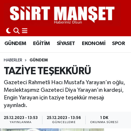
GÜNDEM
Siirt Nöbetçi Eczaneler
EĞİTİM
Siirt Hava Durumu
GÜNDEM
EĞİTİM
SİYASET
EKONOMİ
SPOR
SİYASET
Siirt Namaz Vakitleri
HABERLER
GÜNDEM
EKONOMİ
Siirt Trafik Yoğunluk Haritası
TAZİYE TEŞEKKÜRÜ
SPOR
Süper Lig Puan Durumu ve Fikstür
Gazeteci Rahmetli Hacı Mustafa Yarayan’ın oğlu,
Meslektaşımız Gazeteci Diya Yarayan’ın kardeşi,
İLÇELER
Tüm Manşetler
Engin Yarayan için taziye teşekkür mesajı
yayınladı.
KÜLTÜR-SANAT
Son Dakika Haberleri
25.12.2023 - 13:53
25.12.2023 - 13:56
1 DK
YAYINLANMA
GÜNCELLEME
OKUNMA SÜRESI
SAĞLIK-YAŞAM
Haber Arşivi