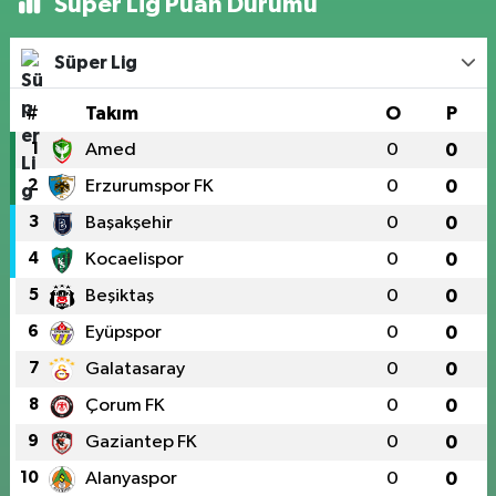
Süper Lig Puan Durumu
Süper Lig
#
Takım
O
P
1
Amed
0
0
2
Erzurumspor FK
0
0
3
Başakşehir
0
0
4
Kocaelispor
0
0
5
Beşiktaş
0
0
6
Eyüpspor
0
0
7
Galatasaray
0
0
8
Çorum FK
0
0
9
Gaziantep FK
0
0
10
Alanyaspor
0
0