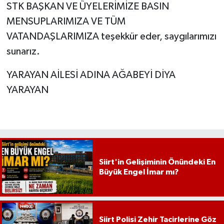
STK BAŞKAN VE ÜYELERİMİZE BASIN
MENSUPLARIMIZA VE TÜM
VATANDAŞLARIMIZA teşekkür eder, saygılarımızı
sunarız.
YARAYAN AİLESİ ADINA AĞABEYİ DİYA
YARAYAN
Siirt'in Gelişiminin Önündeki En
Büyük Engel İmar mı?
Siirt Polisi Zehir Tacirlerine Göz