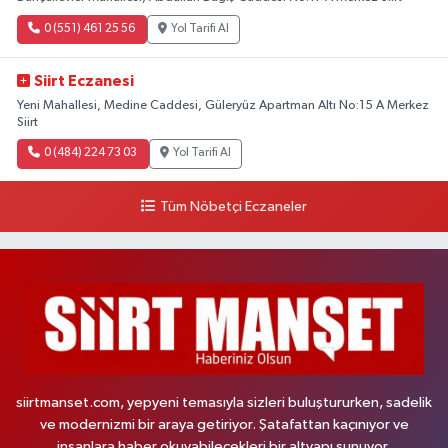
0 (551) 461 25 56
Yol Tarifi Al
Siirt Eczanesi
Yeni Mahallesi, Medine Caddesi, Güleryüz Apartman Altı No:15 A Merkez
Siirt
0 (484) 224 73 03
Yol Tarifi Al
Tüm Nöbetçi Eczaneler
siirtmanset.com, yepyeni temasıyla sizleri buluştururken, sadelik
ve modernizmi bir araya getiriyor. Şatafattan kaçınıyor ve
insanlara haber okuyabilecekleri bir altyapı sunuyor.