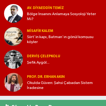
AV. DIYAEDDIN TEMIZ
Bölge İnsanını Anlamaya Sosyoloji Yeter
Mi?
MISAFIR KALEM
Siirt'in kapı, Batman'ın gönül komşusu
köyler
DERVIŞ ÇELEPKOLU
Şefik Aygöl...
PROF. DR. ERHAN AKIN
Okulda Güven: Şahsi Çabadan Sistem
İradesine