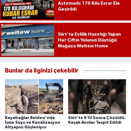
Açtırmadı: 170 Kilo Esrar Ele
Geçirildi
Siirt'te Evlilik Hazırlığı Yapan
Her Çiftin Yolunun Düştüğü
Mağaza Weltew Home
Bunlar da ilginizi çekebilir
Kayabağlar Beldesi'nde
Siirt'te 6 Yıl Sonra Çözüldü:
İçme Suyu ve Kanalizasyon
Kaçak Avcılar Tespit Edildi
Altyapısı Güçleniyor