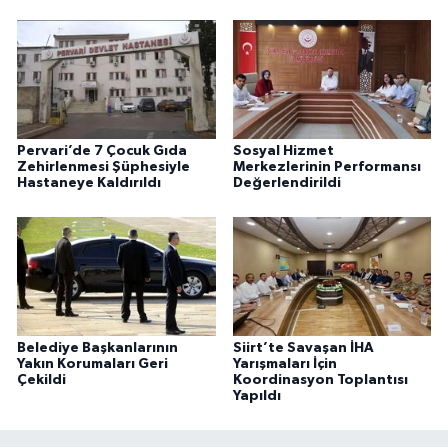
Pervari’de 7 Çocuk Gıda
Sosyal Hizmet
Zehirlenmesi Şüphesiyle
Merkezlerinin Performansı
Hastaneye Kaldırıldı
Değerlendirildi
Belediye Başkanlarının
Siirt’te Savaşan İHA
Yakın Korumaları Geri
Yarışmaları İçin
Çekildi
Koordinasyon Toplantısı
Yapıldı