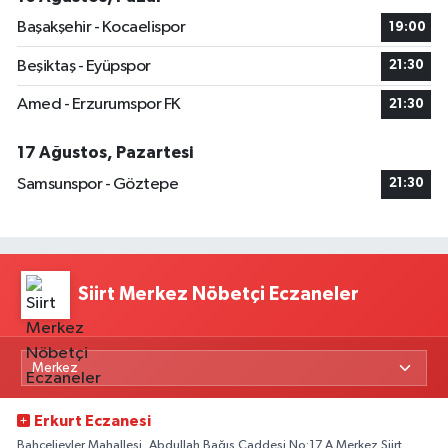
Başakşehir - Kocaelispor
19:00
Beşiktaş - Eyüpspor
21:30
Amed - Erzurumspor FK
21:30
17 Ağustos, Pazartesi
Samsunspor - Göztepe
21:30
Siirt Merkez Nöbetçi Eczaneler
Erkurt Eczanesi
Bahçelievler Mahallesi, Abdullah Bağış Caddesi No:17 A Merkez Siirt