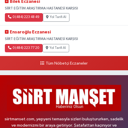
Bilek Eczanesi
SİİRT EĞİTİM ARAŞTIRMA HASTANESİ KARŞISI
0 (484) 223 48 49
Yol Tarifi Al
Ensaroğlu Eczanesi
SİİRT EĞİTİM ARAŞTIRMA HASTANESİ KARŞISI
0 (484) 223 77 20
Yol Tarifi Al
Tüm Nöbetçi Eczaneler
siirtmanset.com, yepyeni temasıyla sizleri buluştururken, sadelik
ve modernizmi bir araya getiriyor. Şatafattan kaçınıyor ve