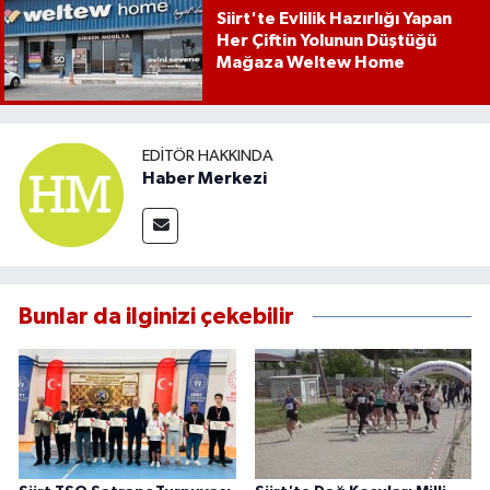
Siirt'te Evlilik Hazırlığı Yapan
Her Çiftin Yolunun Düştüğü
Mağaza Weltew Home
EDITÖR HAKKINDA
Haber Merkezi
Bunlar da ilginizi çekebilir