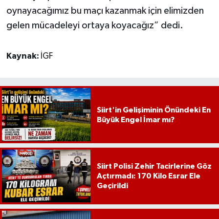
oynayacağımız bu maçı kazanmak için elimizden
gelen mücadeleyi ortaya koyacağız” dedi.
Kaynak:
İGF
Siirt'in Gelişiminin Önündeki En
Büyük Engel İmar mı?
Siirt Polisi Zehir Tacirlerine Göz
Açtırmadı: 170 Kilo Esrar Ele
Geçirildi