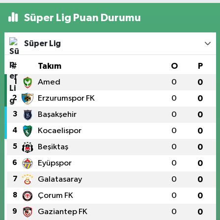
Süper Lig Puan Durumu
Süper Lig
#
Takım
O
P
1
Amed
0
0
2
Erzurumspor FK
0
0
3
Başakşehir
0
0
4
Kocaelispor
0
0
5
Beşiktaş
0
0
6
Eyüpspor
0
0
7
Galatasaray
0
0
8
Çorum FK
0
0
9
Gaziantep FK
0
0