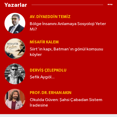
Yazarlar
AV. DIYAEDDIN TEMIZ
Bölge İnsanını Anlamaya Sosyoloji Yeter
Mi?
MISAFIR KALEM
Siirt'in kapı, Batman'ın gönül komşusu
köyler
DERVIŞ ÇELEPKOLU
Şefik Aygöl...
PROF. DR. ERHAN AKIN
Okulda Güven: Şahsi Çabadan Sistem
İradesine