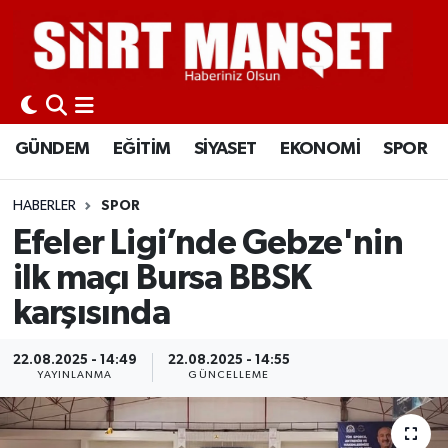
GÜNDEM
Siirt Nöbetçi Eczaneler
EĞİTİM
Siirt Hava Durumu
GÜNDEM
EĞİTİM
SİYASET
EKONOMİ
SPOR
SİYASET
Siirt Namaz Vakitleri
HABERLER
SPOR
EKONOMİ
Siirt Trafik Yoğunluk Haritası
Efeler Ligi’nde Gebze'nin
ilk maçı Bursa BBSK
SPOR
Süper Lig Puan Durumu ve Fikstür
karşısında
İLÇELER
Tüm Manşetler
22.08.2025 - 14:49
22.08.2025 - 14:55
YAYINLANMA
GÜNCELLEME
KÜLTÜR-SANAT
Son Dakika Haberleri
SAĞLIK-YAŞAM
Haber Arşivi