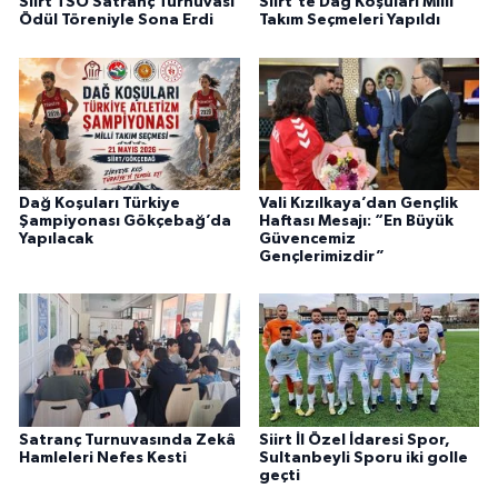
Siirt TSO Satranç Turnuvası
Siirt'te Dağ Koşuları Milli
Ödül Töreniyle Sona Erdi
Takım Seçmeleri Yapıldı
Dağ Koşuları Türkiye
Vali Kızılkaya’dan Gençlik
Şampiyonası Gökçebağ’da
Haftası Mesajı: “En Büyük
Yapılacak
Güvencemiz
Gençlerimizdir”
Satranç Turnuvasında Zekâ
Siirt İl Özel İdaresi Spor,
Hamleleri Nefes Kesti
Sultanbeyli Sporu iki golle
geçti