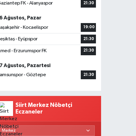
aziantep FK - Alanyaspor
21:30
6 Ağustos, Pazar
aşakşehir - Kocaelispor
19:00
eşiktaş - Eyüpspor
21:30
med - Erzurumspor FK
21:30
7 Ağustos, Pazartesi
amsunspor - Göztepe
21:30
Siirt Merkez Nöbetçi
Eczaneler