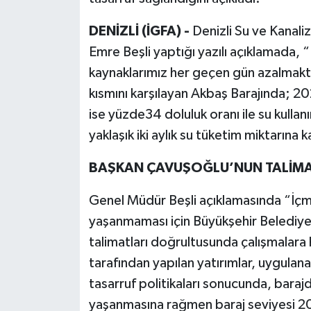
DENİZLİ (İGFA) -
Denizli Su ve Kanal
Emre Beşli yaptığı yazılı açıklamada, “K
kaynaklarımız her geçen gün azalmakta
kısmını karşılayan Akbaş Barajında; 2
ise yüzde34 doluluk oranı ile su kullanı
yaklaşık iki aylık su tüketim miktarına k
BAŞKAN ÇAVUŞOĞLU’NUN TALİMA
Genel Müdür Beşli açıklamasında “İçm
yaşanmaması için Büyükşehir Belediye
talimatları doğrultusunda çalışmalar
tarafından yapılan yatırımlar, uygulanan
tasarruf politikaları sonucunda, baraj
yaşanmasına rağmen baraj seviyesi 20