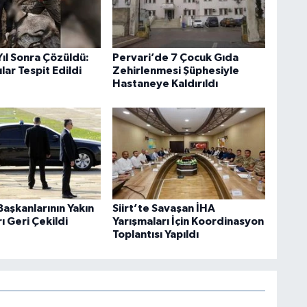
 Yıl Sonra Çözüldü:
Pervari’de 7 Çocuk Gıda
lar Tespit Edildi
Zehirlenmesi Şüphesiyle
Hastaneye Kaldırıldı
aşkanlarının Yakın
Siirt’te Savaşan İHA
 Geri Çekildi
Yarışmaları İçin Koordinasyon
Toplantısı Yapıldı