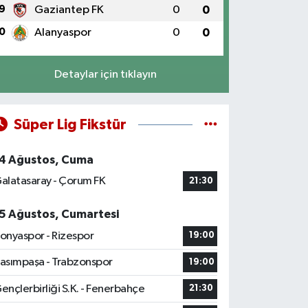
9
Gaziantep FK
0
0
0
Alanyaspor
0
0
Detaylar için tıklayın
Süper Lig Fikstür
4 Ağustos, Cuma
alatasaray - Çorum FK
21:30
5 Ağustos, Cumartesi
onyaspor - Rizespor
19:00
asımpaşa - Trabzonspor
19:00
ençlerbirliği S.K. - Fenerbahçe
21:30