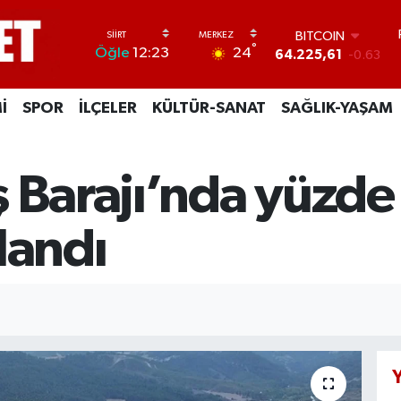
DOLAR
°
24
Öğle
12:23
47,7143
0.16
EURO
55,0317
-0.02
İ
SPOR
İLÇELER
KÜLTÜR-SANAT
SAĞLIK-YAŞAM
STERLİN
64,2463
0.07
GRAM ALTIN
6510.40
0.45
 Barajı’nda yüzde
BİST100
13.799
70
BITCOIN
landı
64.225,61
-0.63
Y