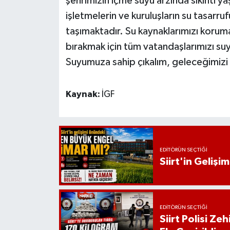
şehrimizin içme suyu arzında sıkıntı y
işletmelerin ve kuruluşların su tasar
taşımaktadır. Su kaynaklarımızı korumak
bırakmak için tüm vatandaşlarımızı suy
Suyumuza sahip çıkalım, geleceğimizi k
Kaynak:
İGF
EDITÖRÜN SEÇTIĞI
Siirt'in Geliş
EDITÖRÜN SEÇTIĞI
Siirt Polisi Ze