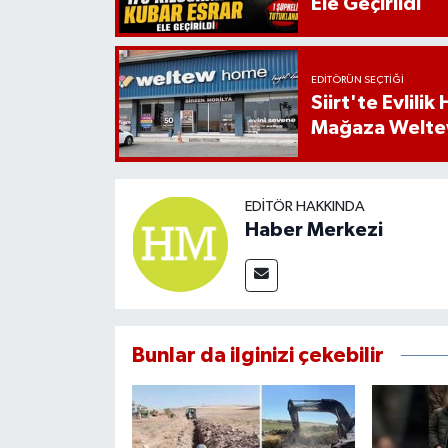
Ele Geçirildi
EDITÖRÜN SEÇTIĞI
Siirt'te Evlili
Mağaza Welt
EDITÖR HAKKINDA
Haber Merkezi
Bunlar da ilginizi çekebilir