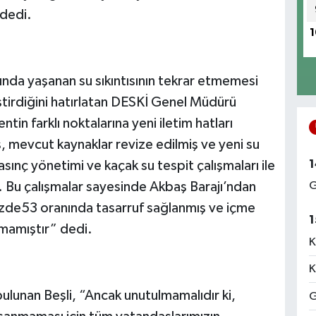
dedi.
1
nda yaşanan su sıkıntısının tekrar etmemesi
eştirdiğini hatırlatan DESKİ Genel Müdürü
n farklı noktalarına yeni iletim hatları
ş, mevcut kaynaklar revize edilmiş ve yeni su
1
asınç yönetimi ve kaçak su tespit çalışmaları ile
ır. Bu çalışmalar sayesinde Akbaş Barajı’ndan
G
üzde53 oranında tasarruf sağlanmış ve içme
1
nmamıştır” dedi.
K
K
ulunan Beşli, “Ancak unutulmamalıdır ki,
G