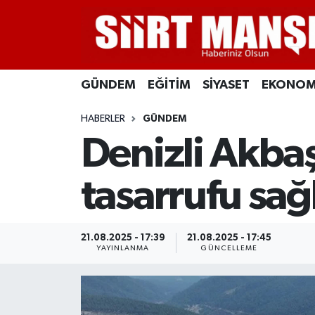
GÜNDEM
Siirt Nöbetçi Eczaneler
GÜNDEM
EĞİTİM
SİYASET
EKONOM
EĞİTİM
Siirt Hava Durumu
HABERLER
GÜNDEM
SİYASET
Siirt Namaz Vakitleri
Denizli Akbaş
EKONOMİ
Siirt Trafik Yoğunluk Haritası
tasarrufu sağ
SPOR
Süper Lig Puan Durumu ve Fikstür
İLÇELER
Tüm Manşetler
21.08.2025 - 17:39
21.08.2025 - 17:45
YAYINLANMA
GÜNCELLEME
KÜLTÜR-SANAT
Son Dakika Haberleri
SAĞLIK-YAŞAM
Haber Arşivi