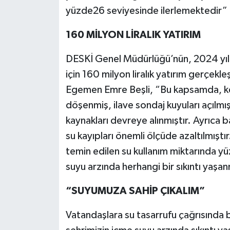
yüzde26 seviyesinde ilerlemektedir” 
160 MİLYON LİRALIK YATIRIM
DESKİ Genel Müdürlüğü’nün, 2024 yılı
için 160 milyon liralık yatırım gerçekl
Egemen Emre Beşli, “Bu kapsamda, kenti
döşenmiş, ilave sondaj kuyuları açılmı
kaynakları devreye alınmıştır. Ayrıca b
su kayıpları önemli ölçüde azaltılmışt
temin edilen su kullanım miktarında y
suyu arzında herhangi bir sıkıntı yaşa
“SUYUMUZA SAHİP ÇIKALIM”
Vatandaşlara su tasarrufu çağrısında b