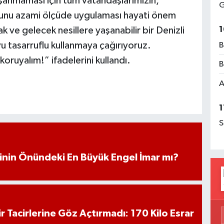
aşanmaması için tüm vatandaşlarımızın,
G
rufunu azami ölçüde uygulaması hayati önem
1
 ve gelecek nesillere yaşanabilir bir Denizli
u tasarruflu kullanmaya çağırıyoruz.
B
oruyalım!” ifadelerini kullandı.
B
A
1
S
iminin Önündeki En Büyük Engel İmar mı?
hir Tacirlerine Göz Açtırmadı: 170 Kilo Esrar