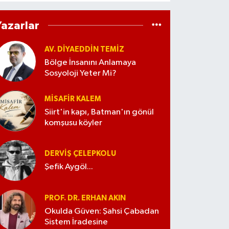
Yazarlar
AV. DIYAEDDIN TEMIZ
Bölge İnsanını Anlamaya
Sosyoloji Yeter Mi?
MISAFIR KALEM
Siirt'in kapı, Batman'ın gönül
komşusu köyler
DERVIŞ ÇELEPKOLU
Şefik Aygöl...
PROF. DR. ERHAN AKIN
Okulda Güven: Şahsi Çabadan
Sistem İradesine