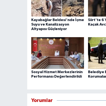
Kayabağlar Beldesi'nde İçme
Siirt'te 6
Suyu ve Kanalizasyon
Kaçak Avcı
Altyapısı Güçleniyor
Sosyal Hizmet Merkezlerinin
Belediye B
Performansı Değerlendirildi
Korumaları
Yorumlar