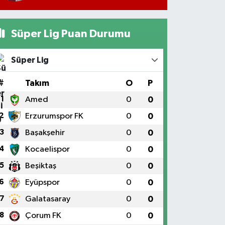
Süper Lig Puan Durumu
Süper Lig
#
Takım
O
P
1
Amed
0
0
2
Erzurumspor FK
0
0
3
Başakşehir
0
0
4
Kocaelispor
0
0
5
Beşiktaş
0
0
6
Eyüpspor
0
0
7
Galatasaray
0
0
8
Çorum FK
0
0