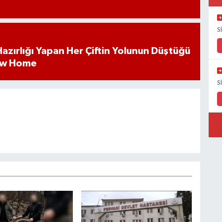
S
k Hazırlığı Yapan Her Çiftin Yolunun Düştüğü
ew Home
S