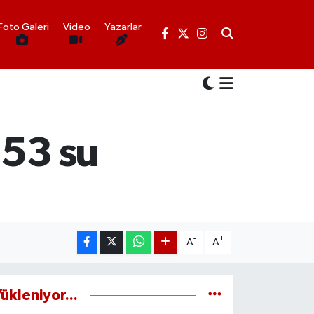
Foto Galeri
Video
Yazarlar
 53 su
-
+
A
A
ükleniyor...