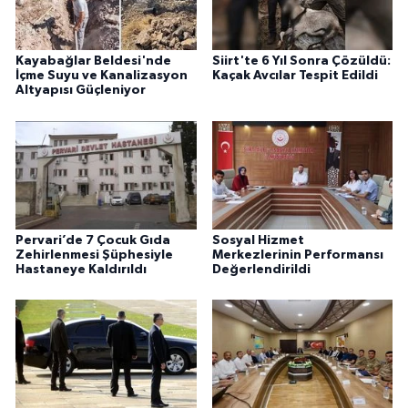
Kayabağlar Beldesi'nde
Siirt'te 6 Yıl Sonra Çözüldü:
İçme Suyu ve Kanalizasyon
Kaçak Avcılar Tespit Edildi
Altyapısı Güçleniyor
Pervari’de 7 Çocuk Gıda
Sosyal Hizmet
Zehirlenmesi Şüphesiyle
Merkezlerinin Performansı
Hastaneye Kaldırıldı
Değerlendirildi