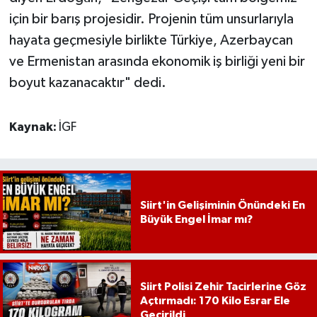
için bir barış projesidir. Projenin tüm unsurlarıyla
hayata geçmesiyle birlikte Türkiye, Azerbaycan
ve Ermenistan arasında ekonomik iş birliği yeni bir
boyut kazanacaktır" dedi.
Kaynak:
İGF
Siirt'in Gelişiminin Önündeki En
Büyük Engel İmar mı?
Siirt Polisi Zehir Tacirlerine Göz
Açtırmadı: 170 Kilo Esrar Ele
Geçirildi