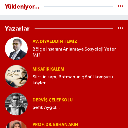
Yükleniyor...
Yazarlar
AV. DIYAEDDIN TEMIZ
Bölge İnsanını Anlamaya Sosyoloji Yeter
Mi?
MISAFIR KALEM
Siirt'in kapı, Batman'ın gönül komşusu
köyler
DERVIŞ ÇELEPKOLU
Şefik Aygöl...
PROF. DR. ERHAN AKIN