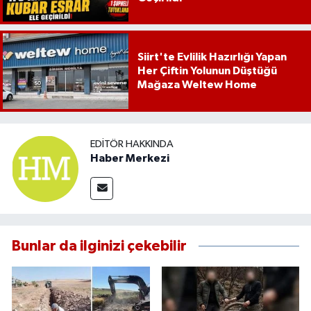
Siirt'te Evlilik Hazırlığı Yapan
Her Çiftin Yolunun Düştüğü
Mağaza Weltew Home
EDITÖR HAKKINDA
Haber Merkezi
Bunlar da ilginizi çekebilir