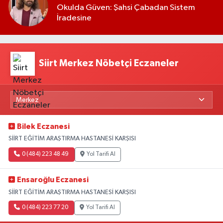
Okulda Güven: Şahsi Çabadan Sistem
İradesine
Siirt Merkez Nöbetçi Eczaneler
Bilek Eczanesi
SİİRT EĞİTİM ARAŞTIRMA HASTANESİ KARŞISI
0 (484) 223 48 49
Yol Tarifi Al
Ensaroğlu Eczanesi
SİİRT EĞİTİM ARAŞTIRMA HASTANESİ KARŞISI
0 (484) 223 77 20
Yol Tarifi Al