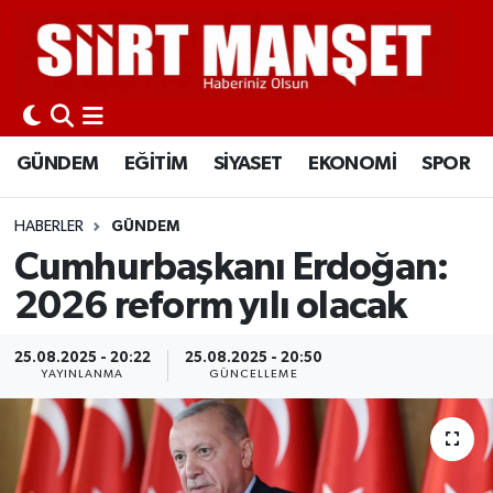
GÜNDEM
Siirt Nöbetçi Eczaneler
EĞİTİM
Siirt Hava Durumu
GÜNDEM
EĞİTİM
SİYASET
EKONOMİ
SPOR
SİYASET
Siirt Namaz Vakitleri
HABERLER
GÜNDEM
EKONOMİ
Siirt Trafik Yoğunluk Haritası
Cumhurbaşkanı Erdoğan:
2026 reform yılı olacak
SPOR
Süper Lig Puan Durumu ve Fikstür
25.08.2025 - 20:22
25.08.2025 - 20:50
İLÇELER
Tüm Manşetler
YAYINLANMA
GÜNCELLEME
KÜLTÜR-SANAT
Son Dakika Haberleri
SAĞLIK-YAŞAM
Haber Arşivi