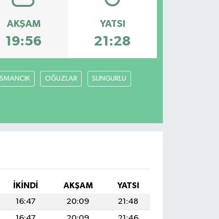
AKŞAM
YATSI
19:56
21:28
SMANCIK
OĞUZLAR
SUNGURLU
İKINDI
AKŞAM
YATSI
16:47
20:09
21:48
16:47
20:09
21:46