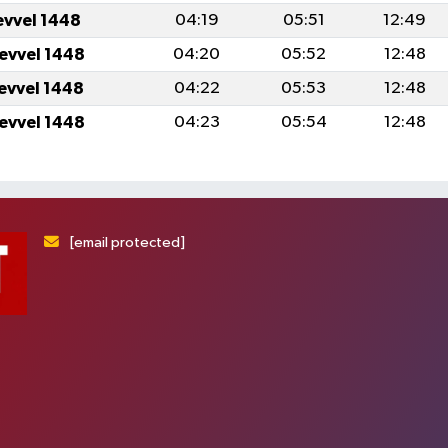
evvel 1448
04:19
05:51
12:49
levvel 1448
04:20
05:52
12:48
levvel 1448
04:22
05:53
12:48
levvel 1448
04:23
05:54
12:48
[email protected]