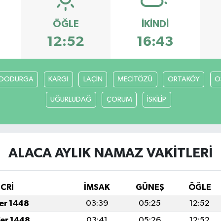
ÖĞLE
İKINDI
12:52
16:43
DODURGA
KARGI
LAÇİN
MECİTÖZÜ
ORTAKÖY
O
UĞURLUDAĞ
ÇORUM
İSKİLİP
ALACA AYLIK NAMAZ VAKITLERI
İCRİ
İMSAK
GÜNEŞ
ÖĞLE
fer 1448
03:39
05:25
12:52
fer 1448
03:41
05:26
12:52