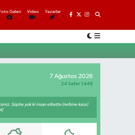
Foto Galeri
Video
Yazarlar
7 Ağustos 2026
24 Safer 1448
siniz. Şüphe yok ki insan elbette (nefsine karşı)
4)