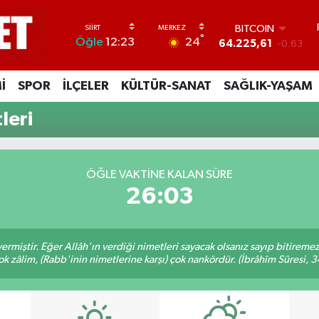
BITCOIN
°
24
Öğle
12:23
64.225,61
-0.63
DOLAR
47,7143
0.16
İ
SPOR
İLÇELER
KÜLTÜR-SANAT
SAĞLIK-YAŞAM
EURO
55,0317
-0.02
leri
STERLİN
64,2463
0.07
GRAM ALTIN
6510.40
0.45
ÖĞLE VAKTINE KALAN SÜRE
BİST100
26:02
13.799
70
ermiştir. Eğer Allâh'ın verdiği nimetleri sayacak olsanız sayıp bitiremez
ok zâlim, (Rabb'inin nimetlerine karşı) çok nankördür. (İbrâhîm Sûresi, 3