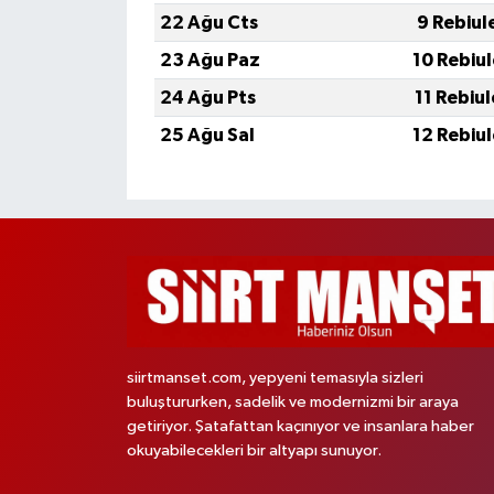
22 Ağu Cts
9 Rebiul
23 Ağu Paz
10 Rebiu
24 Ağu Pts
11 Rebiu
25 Ağu Sal
12 Rebiu
siirtmanset.com, yepyeni temasıyla sizleri
buluştururken, sadelik ve modernizmi bir araya
getiriyor. Şatafattan kaçınıyor ve insanlara haber
okuyabilecekleri bir altyapı sunuyor.