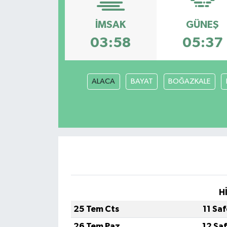
İMSAK
GÜNEŞ
03:58
05:37
ALACA
BAYAT
BOĞAZKALE
H
25 Tem Cts
11 Sa
26 Tem Paz
12 Sa