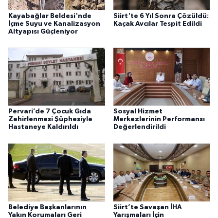
Kayabağlar Beldesi'nde
Siirt'te 6 Yıl Sonra Çözüldü:
İçme Suyu ve Kanalizasyon
Kaçak Avcılar Tespit Edildi
Altyapısı Güçleniyor
Pervari’de 7 Çocuk Gıda
Sosyal Hizmet
Zehirlenmesi Şüphesiyle
Merkezlerinin Performansı
Hastaneye Kaldırıldı
Değerlendirildi
Belediye Başkanlarının
Siirt’te Savaşan İHA
Yakın Korumaları Geri
Yarışmaları İçin