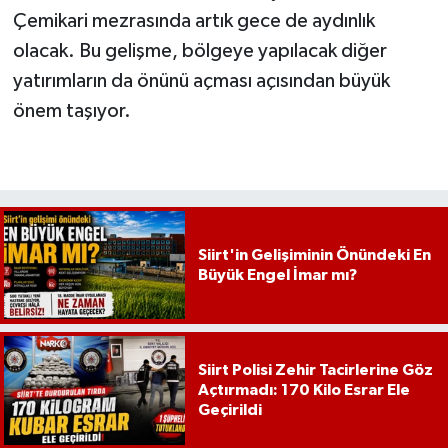
Çemikari mezrasında artık gece de aydınlık
olacak. Bu gelişme, bölgeye yapılacak diğer
yatırımların da önünü açması açısından büyük
önem taşıyor.
Siirt'in Gelişiminin Önündeki En
Büyük Engel İmar mı?
Siirt Polisi Zehir Tacirlerine Göz
Açtırmadı: 170 Kilo Esrar Ele
Geçirildi