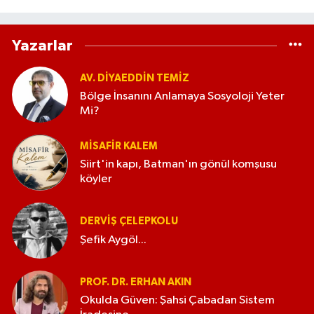
Yazarlar
AV. DIYAEDDIN TEMIZ
Bölge İnsanını Anlamaya Sosyoloji Yeter
Mi?
MISAFIR KALEM
Siirt'in kapı, Batman'ın gönül komşusu
köyler
DERVIŞ ÇELEPKOLU
Şefik Aygöl...
PROF. DR. ERHAN AKIN
Okulda Güven: Şahsi Çabadan Sistem