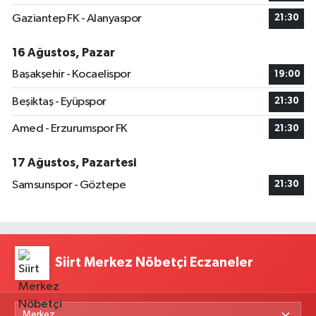
Gaziantep FK - Alanyaspor
21:30
16 Ağustos, Pazar
Başakşehir - Kocaelispor
19:00
Beşiktaş - Eyüpspor
21:30
Amed - Erzurumspor FK
21:30
17 Ağustos, Pazartesi
Samsunspor - Göztepe
21:30
Siirt Merkez Nöbetçi Eczaneler