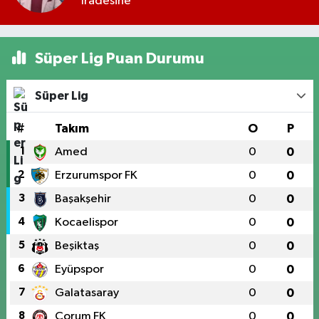
İradesine
Süper Lig Puan Durumu
Süper Lig
#
Takım
O
P
1
Amed
0
0
2
Erzurumspor FK
0
0
3
Başakşehir
0
0
4
Kocaelispor
0
0
5
Beşiktaş
0
0
6
Eyüpspor
0
0
7
Galatasaray
0
0
8
Çorum FK
0
0