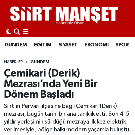
GÜNDEM
Siirt Nöbetçi Eczaneler
EĞİTİM
Siirt Hava Durumu
GÜNDEM
EĞİTİM
SİYASET
EKONOMİ
SPOR
SİYASET
Siirt Namaz Vakitleri
HABERLER
GÜNDEM
EKONOMİ
Siirt Trafik Yoğunluk Haritası
Çemikari (Derik)
Mezrası’nda Yeni Bir
SPOR
Süper Lig Puan Durumu ve Fikstür
Dönem Başladı
İLÇELER
Tüm Manşetler
Siirt’in Pervari ilçesine bağlı Çemikari (Derik)
mezrası, bugün tarihi bir ana tanıklık etti. Son 4-5
KÜLTÜR-SANAT
Son Dakika Haberleri
yıldır yerleşimin sürdüğü mezraya ilk kez elektrik
verilmesiyle, bölge halkı modern yaşamla buluştu.
SAĞLIK-YAŞAM
Haber Arşivi