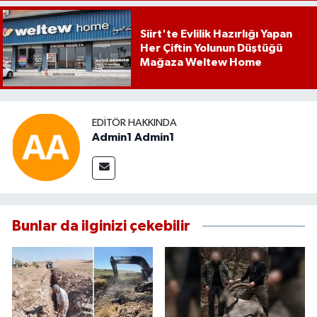
Siirt'te Evlilik Hazırlığı Yapan
Her Çiftin Yolunun Düştüğü
Mağaza Weltew Home
EDITÖR HAKKINDA
Admin1 Admin1
Bunlar da ilginizi çekebilir