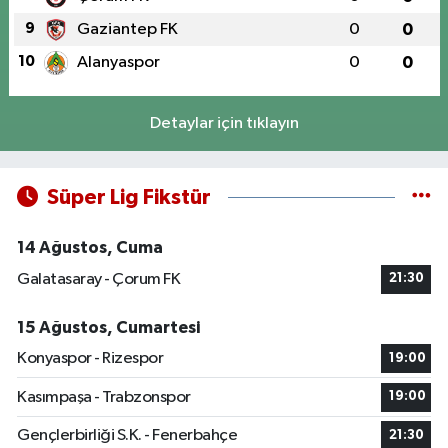
9
Gaziantep FK
0
0
10
Alanyaspor
0
0
Detaylar için tıklayın
Süper Lig Fikstür
14 Ağustos, Cuma
Galatasaray - Çorum FK
21:30
15 Ağustos, Cumartesi
Konyaspor - Rizespor
19:00
Kasımpaşa - Trabzonspor
19:00
Gençlerbirliği S.K. - Fenerbahçe
21:30