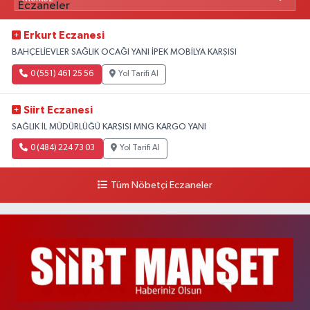
Erkurt Eczanesi
BAHÇELİEVLER SAĞLIK OCAĞI YANI İPEK MOBİLYA KARŞISI
0 (551) 461 25 56
Yol Tarifi Al
Siirt Eczanesi
SAĞLIK İL MÜDÜRLÜĞÜ KARŞISI MNG KARGO YANI
0 (484) 224 73 03
Yol Tarifi Al
Tüm Nöbetçi Eczaneler