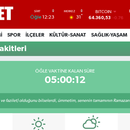
BITCOIN
°
31
Öğle
12:23
64.360,53
-0.76
DOLAR
47,7143
0.16
İ
SPOR
İLÇELER
KÜLTÜR-SANAT
SAĞLIK-YAŞAM
EURO
55,0317
-0.02
kitleri
STERLİN
64,2463
0.07
GRAM ALTIN
6574.81
1.44
ÖĞLE VAKTINE KALAN SÜRE
BİST100
05:00:11
13.799
70
 ve fazilet) olduğunu bilselerdi, ümmetim, senenin tamamının Ramazan o