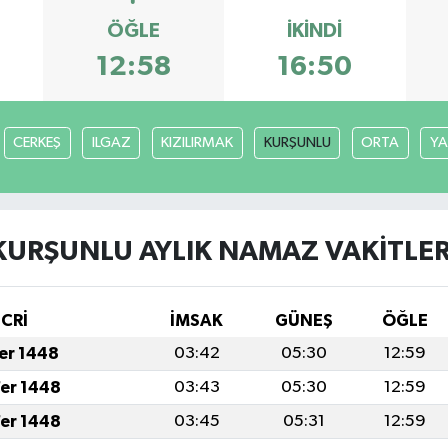
ÖĞLE
İKINDI
12:58
16:50
CERKEŞ
ILGAZ
KIZILIRMAK
KURŞUNLU
ORTA
YA
KURŞUNLU AYLIK NAMAZ VAKITLER
İCRİ
İMSAK
GÜNEŞ
ÖĞLE
fer 1448
03:42
05:30
12:59
fer 1448
03:43
05:30
12:59
fer 1448
03:45
05:31
12:59