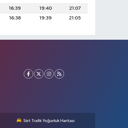
16:39
19:40
21:07
16:38
19:39
21:05
Siirt Trafik Yoğunluk Haritası