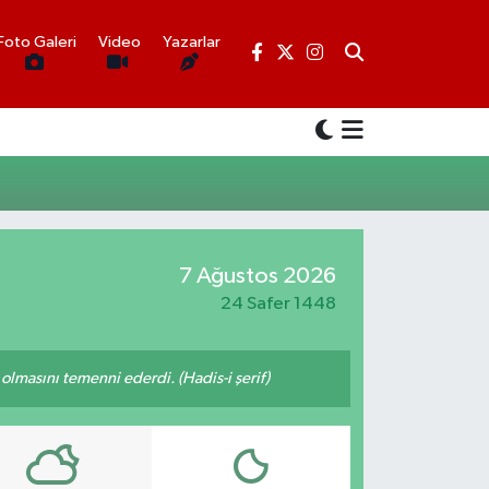
Foto Galeri
Video
Yazarlar
7 Ağustos 2026
24 Safer 1448
lmasını temenni ederdi. (Hadis-i şerif)