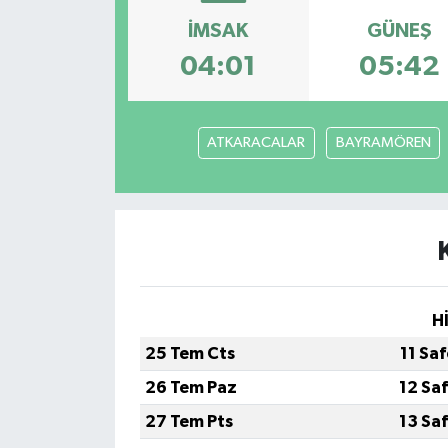
İMSAK
GÜNEŞ
04:01
05:42
ATKARACALAR
BAYRAMÖREN
H
25 Tem Cts
11 Sa
26 Tem Paz
12 Sa
27 Tem Pts
13 Sa