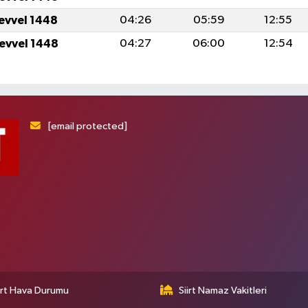
levvel 1448
04:26
05:59
12:55
levvel 1448
04:27
06:00
12:54
[email protected]
irt Hava Durumu
Siirt Namaz Vakitleri