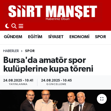
GÜNDEM
Siirt Nöbetçi Eczaneler
EĞİTİM
Siirt Hava Durumu
GÜNDEM
EĞİTİM
SİYASET
EKONOMİ
SPOR
SİYASET
Siirt Namaz Vakitleri
HABERLER
SPOR
EKONOMİ
Siirt Trafik Yoğunluk Haritası
Bursa'da amatör spor
kulüplerine kupa töreni
SPOR
Süper Lig Puan Durumu ve Fikstür
24.08.2025 - 10:41
24.08.2025 - 10:45
İLÇELER
Tüm Manşetler
YAYINLANMA
GÜNCELLEME
KÜLTÜR-SANAT
Son Dakika Haberleri
SAĞLIK-YAŞAM
Haber Arşivi