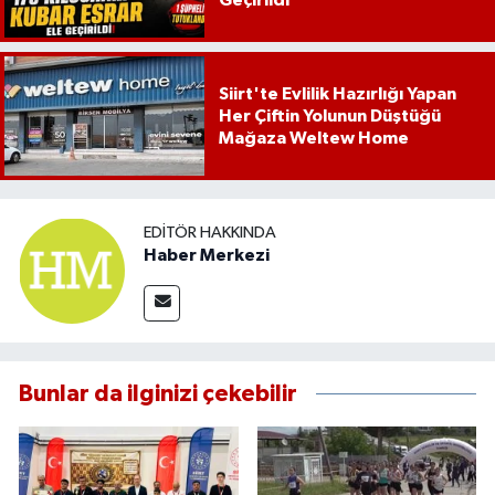
Siirt'te Evlilik Hazırlığı Yapan
Her Çiftin Yolunun Düştüğü
Mağaza Weltew Home
EDITÖR HAKKINDA
Haber Merkezi
Bunlar da ilginizi çekebilir