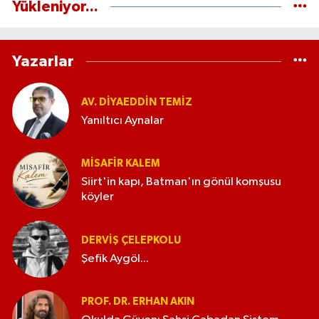
Yükleniyor...
Yazarlar
AV. DIYAEDDIN TEMIZ
Yanıltıcı Aynalar
MISAFIR KALEM
Siirt'in kapı, Batman'ın gönül komşusu
köyler
DERVIŞ ÇELEPKOLU
Şefik Aygöl...
PROF. DR. ERHAN AKIN