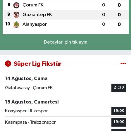
8
Çorum FK
0
0
9
Gaziantep FK
0
0
10
Alanyaspor
0
0
Detaylar için tıklayın
Süper Lig Fikstür
14 Ağustos, Cuma
Galatasaray - Çorum FK
21:30
15 Ağustos, Cumartesi
Konyaspor - Rizespor
19:00
Kasımpaşa - Trabzonspor
19:00