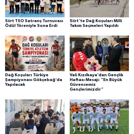
Siirt TSO Satranç Turnuvası
Siirt'te Dağ Koşuları Milli
Ödül Töreniyle Sona Erdi
Takım Seçmeleri Yapıldı
Dağ Koşuları Türkiye
Vali Kızılkaya’dan Gençlik
Şampiyonası Gökçebağ’da
Haftası Mesajı: “En Büyük
Yapılacak
Güvencemiz
Gençlerimizdir”