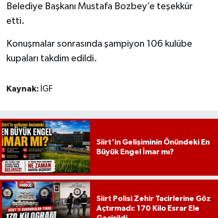
Belediye Başkanı Mustafa Bozbey’e teşekkür
etti.
Konuşmalar sonrasında şampiyon 106 kulübe
kupaları takdim edildi.
Kaynak:
İGF
Siirt'in Gelişiminin Önündeki En
Büyük Engel İmar mı?
Siirt Polisi Zehir Tacirlerine Göz
Açtırmadı: 170 Kilo Esrar Ele
Geçirildi