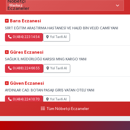
Barıs Eczanesi
SİİRT EĞİTİM ARAŞTIRMA HASTANESİ VE HALİD BİN VELİD CAMİİ YANI
0 (484) 223 14 54
Yol Tarifi Al
Güres Eczanesi
SAĞLIK İL MÜDÜRLÜĞÜ KARŞISI MNG KARGO YANI
0 (488) 224 66 55
Yol Tarifi Al
Güven Eczanesi
AYDINLAR CAD. BOTAN PASAJI GİRİŞ VATAN OTELİ YANI
0 (484) 224 10 70
Yol Tarifi Al
Tüm Nöbetçi Eczaneler