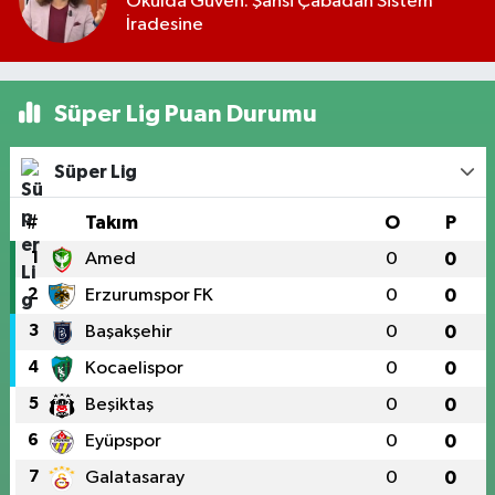
Okulda Güven: Şahsi Çabadan Sistem
İradesine
Süper Lig Puan Durumu
Süper Lig
#
Takım
O
P
1
Amed
0
0
2
Erzurumspor FK
0
0
3
Başakşehir
0
0
4
Kocaelispor
0
0
5
Beşiktaş
0
0
6
Eyüpspor
0
0
7
Galatasaray
0
0