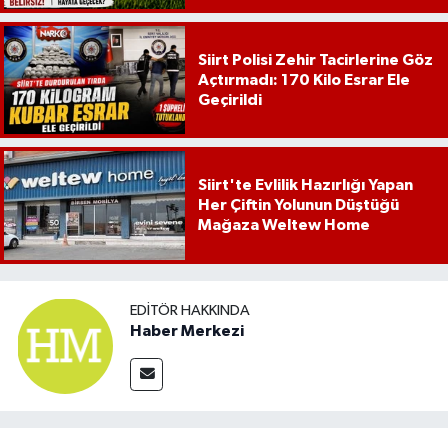
Siirt Polisi Zehir Tacirlerine Göz
Açtırmadı: 170 Kilo Esrar Ele
Geçirildi
Siirt'te Evlilik Hazırlığı Yapan
Her Çiftin Yolunun Düştüğü
Mağaza Weltew Home
EDITÖR HAKKINDA
Haber Merkezi