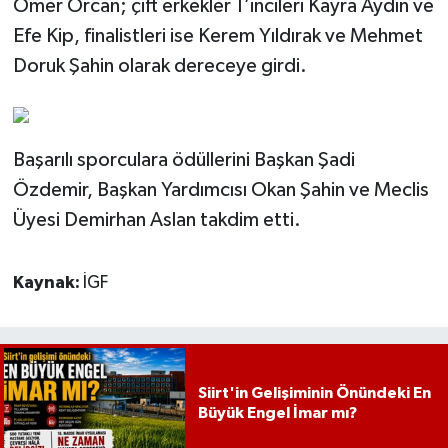
Ömer Orcan; çift erkekler 1’incileri Kayra Aydın ve
Efe Kip, finalistleri ise Kerem Yıldırak ve Mehmet
Doruk Şahin olarak dereceye girdi.
Başarılı sporculara ödüllerini Başkan Şadi
Özdemir, Başkan Yardımcısı Okan Şahin ve Meclis
Üyesi Demirhan Aslan takdim etti.
Kaynak:
İGF
Siirt'in Gelişiminin Önündeki En
Büyük Engel İmar mı?