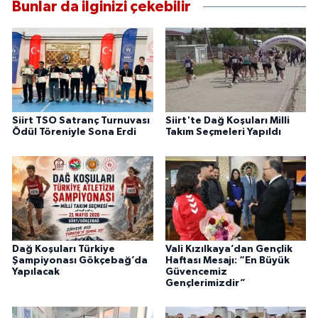
Bunlar da ilginizi çekebilir
Siirt TSO Satranç Turnuvası
Siirt'te Dağ Koşuları Milli
Ödül Töreniyle Sona Erdi
Takım Seçmeleri Yapıldı
Dağ Koşuları Türkiye
Vali Kızılkaya’dan Gençlik
Şampiyonası Gökçebağ’da
Haftası Mesajı: “En Büyük
Yapılacak
Güvencemiz
Gençlerimizdir”