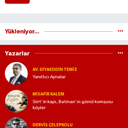
Yükleniyor...
Yazarlar
AV. DIYAEDDIN TEMIZ
Yanıltıcı Aynalar
MISAFIR KALEM
Siirt'in kapı, Batman'ın gönül komşusu
köyler
DERVIŞ ÇELEPKOLU