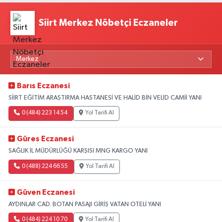
Siirt Merkez Nöbetçi Eczaneler
Barıs Eczanesi
SİİRT EĞİTİM ARAŞTIRMA HASTANESİ VE HALİD BİN VELİD CAMİİ YANI
0 (484) 223 14 54
Yol Tarifi Al
Güres Eczanesi
SAĞLIK İL MÜDÜRLÜĞÜ KARŞISI MNG KARGO YANI
0 (488) 224 66 55
Yol Tarifi Al
Güven Eczanesi
AYDINLAR CAD. BOTAN PASAJI GİRİŞ VATAN OTELİ YANI
0 (484) 224 10 70
Yol Tarifi Al