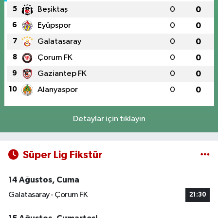
5
Beşiktaş
0
0
6
Eyüpspor
0
0
7
Galatasaray
0
0
8
Çorum FK
0
0
9
Gaziantep FK
0
0
10
Alanyaspor
0
0
Detaylar için tıklayın
Süper Lig Fikstür
14 Ağustos, Cuma
Galatasaray - Çorum FK
21:30