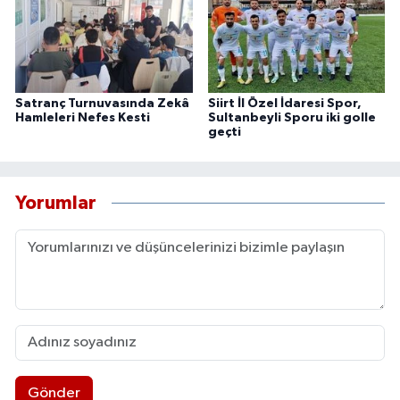
Satranç Turnuvasında Zekâ
Siirt İl Özel İdaresi Spor,
Hamleleri Nefes Kesti
Sultanbeyli Sporu iki golle
geçti
Yorumlar
Gönder