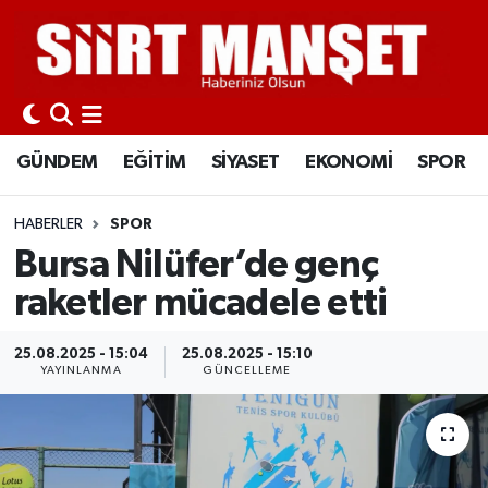
GÜNDEM
Siirt Nöbetçi Eczaneler
EĞİTİM
Siirt Hava Durumu
GÜNDEM
EĞİTİM
SİYASET
EKONOMİ
SPOR
SİYASET
Siirt Namaz Vakitleri
HABERLER
SPOR
EKONOMİ
Siirt Trafik Yoğunluk Haritası
Bursa Nilüfer’de genç
raketler mücadele etti
SPOR
Süper Lig Puan Durumu ve Fikstür
25.08.2025 - 15:04
25.08.2025 - 15:10
İLÇELER
Tüm Manşetler
YAYINLANMA
GÜNCELLEME
KÜLTÜR-SANAT
Son Dakika Haberleri
SAĞLIK-YAŞAM
Haber Arşivi