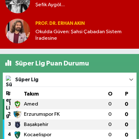
Şefik Aygöl...
PROF. DR. ERHAN AKIN
Okulda Güven: Şahsi Çabadan Sistem
İradesine
Süper Lig Puan Durumu
Süper Lig
#
Takım
O
P
1
Amed
0
0
2
Erzurumspor FK
0
0
3
Başakşehir
0
0
4
Kocaelispor
0
0