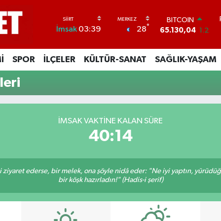
BITCOIN
°
28
İmsak
03:39
65.130,04
1.2
DOLAR
47,7106
0.17
İ
SPOR
İLÇELER
KÜLTÜR-SANAT
SAĞLIK-YAŞAM
EURO
55,1652
0.27
leri
STERLİN
64,4046
0.35
GRAM ALTIN
6648.99
2.59
İMSAK VAKTINE KALAN SÜRE
BİST100
40:13
13.773
-19
ni ziyaret ederse, bir melek, ona şöyle nidâ eder: "Ne iyi yaptın, yürüdü
bir köşk hazırladın!" (Hadis-i şerif)