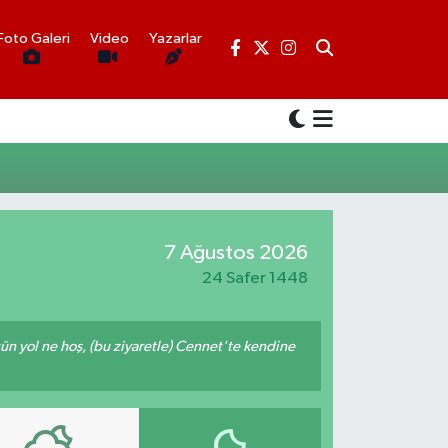
Foto Galeri
Video
Yazarlar
7 Ağustos 2026
24 Safer 1448
ğün yol ne hoş, (bu ziyaretle) Cennet'te kendine