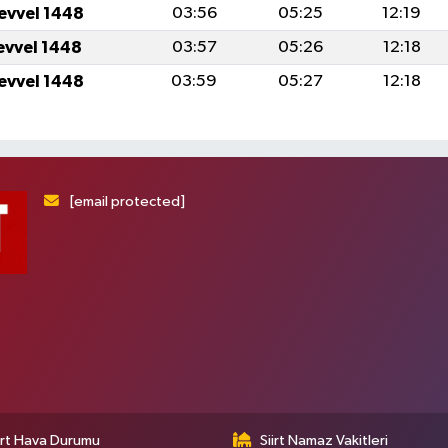
levvel 1448
03:56
05:25
12:19
levvel 1448
03:57
05:26
12:18
levvel 1448
03:59
05:27
12:18
[email protected]
irt Hava Durumu
Siirt Namaz Vakitleri