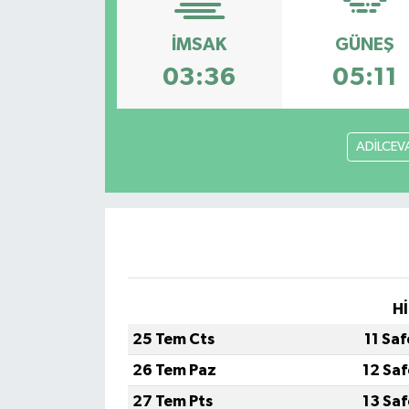
İMSAK
GÜNEŞ
03:36
05:11
ADİLCEV
Hİ
25 Tem Cts
11 Sa
26 Tem Paz
12 Sa
27 Tem Pts
13 Sa