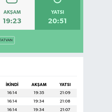
AKŞAM
YATSI
19:23
20:51
TATVAN
İKINDI
AKŞAM
YATSI
16:14
19:35
21:09
16:14
19:34
21:08
16:14
19:34
21:07