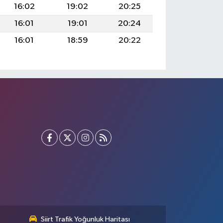
16:02
19:02
20:25
16:01
19:01
20:24
16:01
18:59
20:22
Siirt Trafik Yoğunluk Haritası