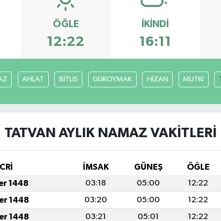
ÖĞLE
İKINDI
12:22
16:11
AZ
AHLAT
BİTLİS
GÜROYMAK
HİZAN
MUTKİ
TATVAN AYLIK NAMAZ VAKITLERI
CRİ
İMSAK
GÜNEŞ
ÖĞLE
fer 1448
03:18
05:00
12:22
fer 1448
03:20
05:00
12:22
fer 1448
03:21
05:01
12:22