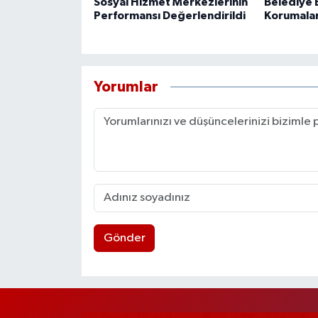
Sosyal Hizmet Merkezlerinin
Belediye B
Performansı Değerlendirildi
Korumaları
Yorumlar
Gönder