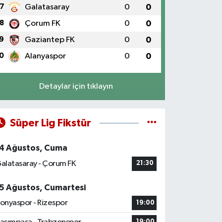
7
Galatasaray
0
0
8
Çorum FK
0
0
9
Gaziantep FK
0
0
0
Alanyaspor
0
0
Detaylar için tıklayın
Süper Lig Fikstür
4 Ağustos, Cuma
alatasaray - Çorum FK
21:30
5 Ağustos, Cumartesi
onyaspor - Rizespor
19:00
19:00