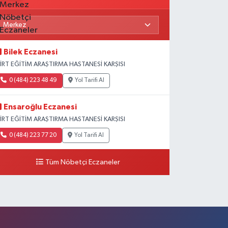
Bilek Eczanesi
İİRT EĞİTİM ARAŞTIRMA HASTANESİ KARŞISI
0 (484) 223 48 49
Yol Tarifi Al
Ensaroğlu Eczanesi
İİRT EĞİTİM ARAŞTIRMA HASTANESİ KARŞISI
0 (484) 223 77 20
Yol Tarifi Al
Tüm Nöbetçi Eczaneler