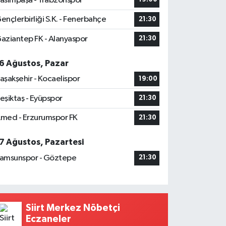
asımpaşa - Trabzonspor
ençlerbirliği S.K. - Fenerbahçe
21:30
aziantep FK - Alanyaspor
21:30
6 Ağustos, Pazar
aşakşehir - Kocaelispor
19:00
eşiktaş - Eyüpspor
21:30
med - Erzurumspor FK
21:30
7 Ağustos, Pazartesi
amsunspor - Göztepe
21:30
Siirt Merkez Nöbetçi
Eczaneler