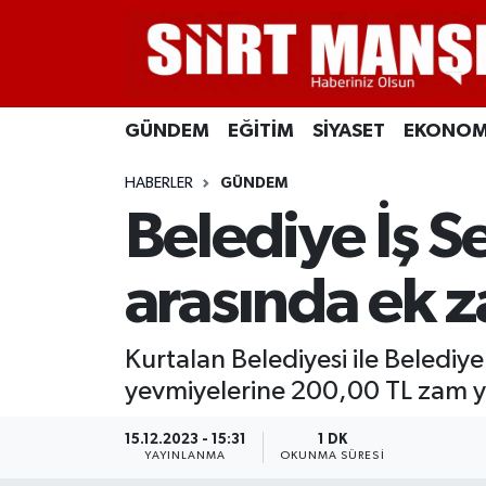
GÜNDEM
Siirt Nöbetçi Eczaneler
GÜNDEM
EĞİTİM
SİYASET
EKONOM
EĞİTİM
Siirt Hava Durumu
HABERLER
GÜNDEM
SİYASET
Siirt Namaz Vakitleri
Belediye İş S
EKONOMİ
Siirt Trafik Yoğunluk Haritası
arasında ek 
SPOR
Süper Lig Puan Durumu ve Fikstür
Kurtalan Belediyesi ile Belediye
İLÇELER
Tüm Manşetler
yevmiyelerine 200,00 TL zam y
KÜLTÜR-SANAT
Son Dakika Haberleri
15.12.2023 - 15:31
1 DK
YAYINLANMA
OKUNMA SÜRESI
SAĞLIK-YAŞAM
Haber Arşivi