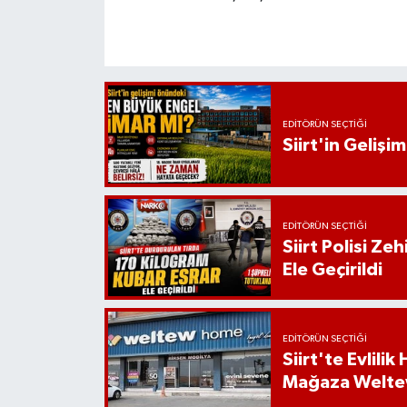
EDITÖRÜN SEÇTIĞI
Siirt'in Geliş
EDITÖRÜN SEÇTIĞI
Siirt Polisi Ze
Ele Geçirildi
EDITÖRÜN SEÇTIĞI
Siirt'te Evlili
Mağaza Welt