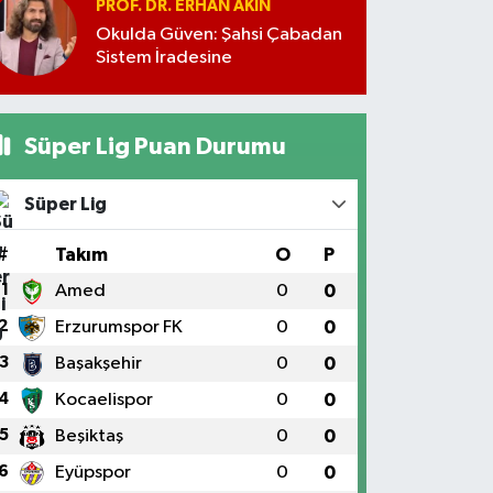
PROF. DR. ERHAN AKIN
Okulda Güven: Şahsi Çabadan
Sistem İradesine
Süper Lig Puan Durumu
Süper Lig
#
Takım
O
P
1
Amed
0
0
2
Erzurumspor FK
0
0
3
Başakşehir
0
0
4
Kocaelispor
0
0
5
Beşiktaş
0
0
6
Eyüpspor
0
0