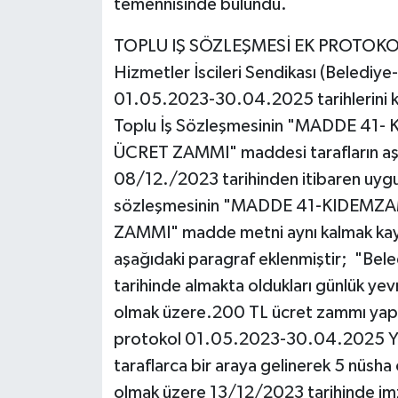
temennisinde bulundu.
TOPLU IŞ SÖZLEŞMESİ EK PROTOKOLÜ 
Hizmetler İscileri Sendikası (Belediye-
01.05.2023-30.04.2025 tarihlerini 
Toplu İş Sözleşmesinin "MADDE 41-
ÜCRET ZAMMI" maddesi tarafların aşa
08/12./2023 tarihinden itibaren uygula
sözleşmesinin "MADDE 41-KIDEMZA
ZAMMI" madde metni aynı kalmak kaydı 
aşağıdaki paragraf eklenmiştir; "Bele
tarihinde almakta oldukları günlük yev
olmak üzere.200 TL ücret zammı yapılm
protokol 01.05.2023-30.04.2025 Yürür
taraflarca bir araya gelinerek 5 nüsha
olmak üzere 13/12/2023 tarihinde imza