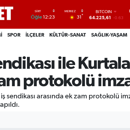
BITCOIN
64.225,61
-0.63
DOLAR
°
31
Öğle
12:23
47,7143
0.16
EURO
55,0317
-0.02
İ
SPOR
İLÇELER
KÜLTÜR-SANAT
SAĞLIK-YAŞAM
STERLİN
64,2463
0.07
GRAM ALTIN
6510.40
0.45
endikası ile Kurtal
BİST100
13.799
70
zam protokolü imz
 iş sendikası arasında ek zam protokolü imz
apıldı.