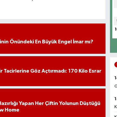
1
iminin Önündeki En Büyük Engel İmar mı?
hir Tacirlerine Göz Açtırmadı: 170 Kilo Esrar
1
G
1
k Hazırlığı Yapan Her Çiftin Yolunun Düştüğü
K
ew Home