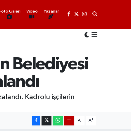
Foto Galeri
Video
Yazarlar
an Belediyesi
alandı
alandı. Kadrolu işçilerin
-
+
A
A