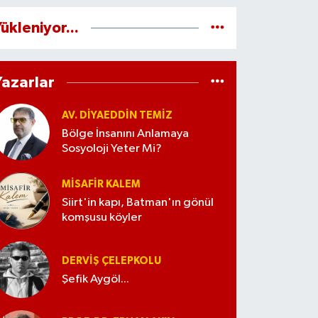
ükleniyor...
Yazarlar
AV. DIYAEDDIN TEMIZ
Bölge İnsanını Anlamaya
Sosyoloji Yeter Mi?
MISAFIR KALEM
Siirt'in kapı, Batman'ın gönül
komşusu köyler
DERVIŞ ÇELEPKOLU
Şefik Aygöl...