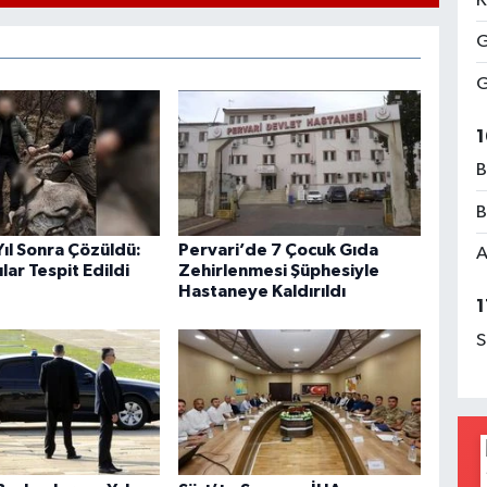
K
G
G
1
B
B
 Yıl Sonra Çözüldü:
Pervari’de 7 Çocuk Gıda
A
lar Tespit Edildi
Zehirlenmesi Şüphesiyle
Hastaneye Kaldırıldı
1
S