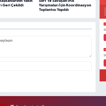
aşkanlarının Yakın
Siirt’te Savaşan İHA
 Geri Çekildi
Yarışmaları İçin Koordinasyon
Toplantısı Yapıldı
S
S