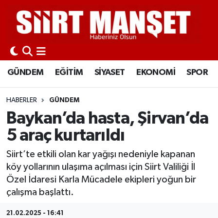
GÜNDEM
Siirt Nöbetçi Eczaneler
EĞİTİM
Siirt Hava Durumu
GÜNDEM
EĞİTİM
SİYASET
EKONOMİ
SPOR
SİYASET
Siirt Namaz Vakitleri
HABERLER
GÜNDEM
EKONOMİ
Siirt Trafik Yoğunluk Haritası
Baykan’da hasta, Şirvan’da
5 araç kurtarıldı
SPOR
Süper Lig Puan Durumu ve Fikstür
Siirt’te etkili olan kar yağışı nedeniyle kapanan
İLÇELER
Tüm Manşetler
köy yollarının ulaşıma açılması için Siirt Valiliği İl
Özel İdaresi Karla Mücadele ekipleri yoğun bir
KÜLTÜR-SANAT
Son Dakika Haberleri
çalışma başlattı.
SAĞLIK-YAŞAM
Haber Arşivi
21.02.2025 - 16:41