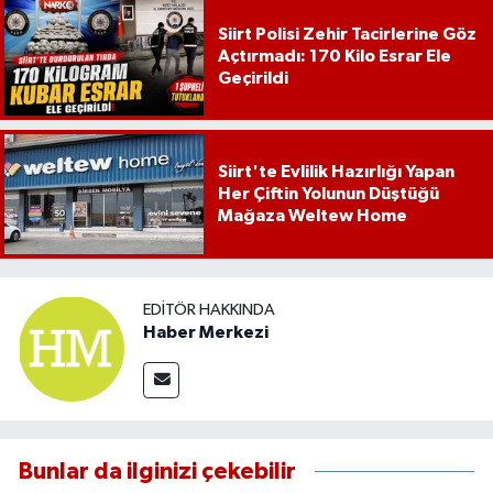
Siirt Polisi Zehir Tacirlerine Göz
Açtırmadı: 170 Kilo Esrar Ele
Geçirildi
Siirt'te Evlilik Hazırlığı Yapan
Her Çiftin Yolunun Düştüğü
Mağaza Weltew Home
EDITÖR HAKKINDA
Haber Merkezi
Bunlar da ilginizi çekebilir