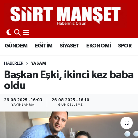
GÜNDEM
Siirt Nöbetçi Eczaneler
EĞİTİM
Siirt Hava Durumu
GÜNDEM
EĞİTİM
SİYASET
EKONOMİ
SPOR
SİYASET
Siirt Namaz Vakitleri
HABERLER
YAŞAM
EKONOMİ
Siirt Trafik Yoğunluk Haritası
Başkan Eşki, ikinci kez baba
oldu
SPOR
Süper Lig Puan Durumu ve Fikstür
26.08.2025 - 16:03
26.08.2025 - 16:10
İLÇELER
Tüm Manşetler
YAYINLANMA
GÜNCELLEME
KÜLTÜR-SANAT
Son Dakika Haberleri
SAĞLIK-YAŞAM
Haber Arşivi