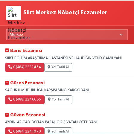
Siirt Merkez Nöbetçi Eczaneler
Barıs Eczanesi
SİİRT EĞİTİM ARAŞTIRMA HASTANESİ VE HALİD BİN VELİD CAMİİ YANI
0 (484) 223 14 54
Yol Tarifi Al
Güres Eczanesi
SAĞLIK İL MÜDÜRLÜĞÜ KARŞISI MNG KARGO YANI
0 (488) 224 66 55
Yol Tarifi Al
Güven Eczanesi
AYDINLAR CAD. BOTAN PASAJI GİRİŞ VATAN OTELİ YANI
0 (484) 224 10 70
Yol Tarifi Al