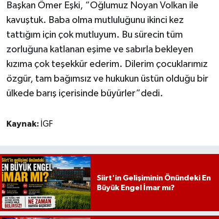
Başkan Ömer Eşki, “Oğlumuz Noyan Volkan ile
kavuştuk. Baba olma mutluluğunu ikinci kez
tattığım için çok mutluyum. Bu sürecin tüm
zorluğuna katlanan eşime ve sabırla bekleyen
kızıma çok teşekkür ederim. Dilerim çocuklarımız
özgür, tam bağımsız ve hukukun üstün olduğu bir
ülkede barış içerisinde büyürler”dedi.
Kaynak:
İGF
Siirt'in Gelişiminin Önündeki En
Büyük Engel İmar mı?