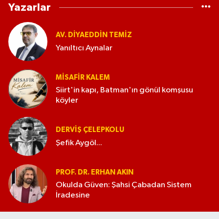
Yazarlar
AV. DIYAEDDIN TEMIZ
Yanıltıcı Aynalar
MISAFIR KALEM
Siirt'in kapı, Batman'ın gönül komşusu
köyler
DERVIŞ ÇELEPKOLU
Şefik Aygöl...
PROF. DR. ERHAN AKIN
Okulda Güven: Şahsi Çabadan Sistem
İradesine