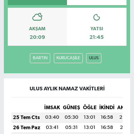
AKŞAM
YATSI
20:09
21:45
BARTIN
KURUCAŞİLE
ULUS
ULUS AYLIK NAMAZ VAKITLERI
İMSAK
GÜNEŞ
ÖĞLE
İKINDI
AKŞA
25 Tem Cts
03:40
05:30
13:01
16:58
20:22
26 Tem Paz
03:41
05:31
13:01
16:58
20:21