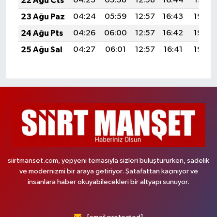
22 Ağu Cts
04:23
05:58
12:58
16:44
19:47
23 Ağu Paz
04:24
05:59
12:57
16:43
19:46
24 Ağu Pts
04:26
06:00
12:57
16:42
19:44
25 Ağu Sal
04:27
06:01
12:57
16:41
19:42
siirtmanset.com, yepyeni temasıyla sizleri buluştururken, sadelik
ve modernizmi bir araya getiriyor. Şatafattan kaçınıyor ve
insanlara haber okuyabilecekleri bir altyapı sunuyor.