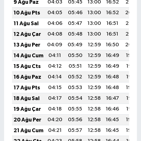
9 Ağu Paz
04:03
05:45
13:00
16:52
20:05
10 Ağu Pts
04:05
05:46
13:00
16:52
20:04
11 Ağu Sal
04:06
05:47
13:00
16:51
20:03
12 Ağu Çar
04:08
05:48
13:00
16:51
20:02
13 Ağu Per
04:09
05:49
12:59
16:50
20:00
14 Ağu Cum
04:11
05:50
12:59
16:49
19:59
15 Ağu Cts
04:12
05:51
12:59
16:49
19:57
16 Ağu Paz
04:14
05:52
12:59
16:48
19:56
17 Ağu Pts
04:15
05:53
12:59
16:48
19:54
18 Ağu Sal
04:17
05:54
12:58
16:47
19:53
19 Ağu Çar
04:18
05:55
12:58
16:46
19:52
20 Ağu Per
04:20
05:56
12:58
16:45
19:50
21 Ağu Cum
04:21
05:57
12:58
16:45
19:49