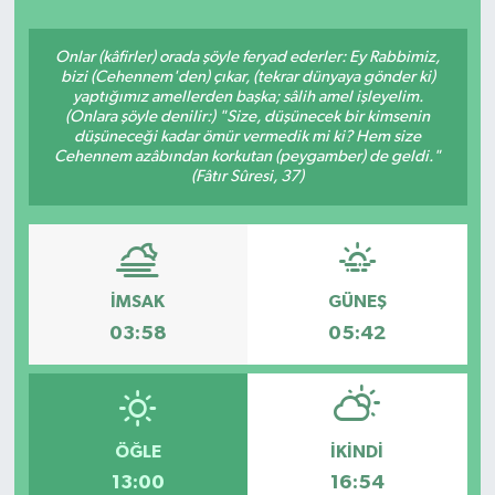
Onlar (kâfirler) orada şöyle feryad ederler: Ey Rabbimiz,
bizi (Cehennem'den) çıkar, (tekrar dünyaya gönder ki)
yaptığımız amellerden başka; sâlih amel işleyelim.
(Onlara şöyle denilir:) "Size, düşünecek bir kimsenin
düşüneceği kadar ömür vermedik mi ki? Hem size
Cehennem azâbından korkutan (peygamber) de geldi."
(Fâtır Sûresi, 37)
İMSAK
GÜNEŞ
03:58
05:42
ÖĞLE
İKINDI
13:00
16:54