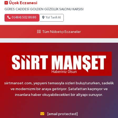
Üçok Eczanesi
GÜRES CADDESİ GOLDEN GÜZELLİK SALONU KARŞISI
0 (484) 502 86 86
Yol Tarifi Al
Tüm Nöbetçi Eczaneler
siirtmanset.com, yepyeni temasıyla sizleri buluştururken, sadelik
ve modernizmi bir araya getiriyor. Şatafattan kaçınıyor ve
insanlara haber okuyabilecekleri bir altyapı sunuyor.
[email protected]