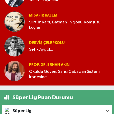
Yanıltıcı Aynalar
MISAFIR KALEM
Siirt'in kapı, Batman'ın gönül komşusu
köyler
DERVIŞ ÇELEPKOLU
Şefik Aygöl...
PROF. DR. ERHAN AKIN
Okulda Güven: Şahsi Çabadan Sistem
İradesine
Süper Lig Puan Durumu
Süper Lig