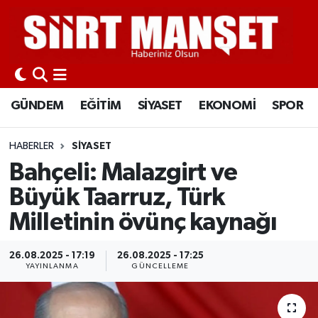
GÜNDEM
Siirt Nöbetçi Eczaneler
EĞİTİM
Siirt Hava Durumu
GÜNDEM
EĞİTİM
SİYASET
EKONOMİ
SPOR
SİYASET
Siirt Namaz Vakitleri
HABERLER
SİYASET
EKONOMİ
Siirt Trafik Yoğunluk Haritası
Bahçeli: Malazgirt ve
Büyük Taarruz, Türk
SPOR
Süper Lig Puan Durumu ve Fikstür
Milletinin övünç kaynağı
İLÇELER
Tüm Manşetler
26.08.2025 - 17:19
26.08.2025 - 17:25
YAYINLANMA
GÜNCELLEME
KÜLTÜR-SANAT
Son Dakika Haberleri
SAĞLIK-YAŞAM
Haber Arşivi