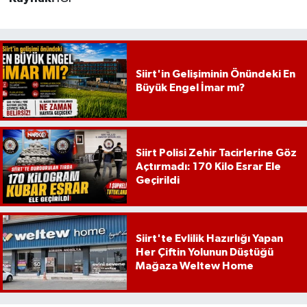
Siirt'in Gelişiminin Önündeki En
Büyük Engel İmar mı?
Siirt Polisi Zehir Tacirlerine Göz
Açtırmadı: 170 Kilo Esrar Ele
Geçirildi
Siirt'te Evlilik Hazırlığı Yapan
Her Çiftin Yolunun Düştüğü
Mağaza Weltew Home