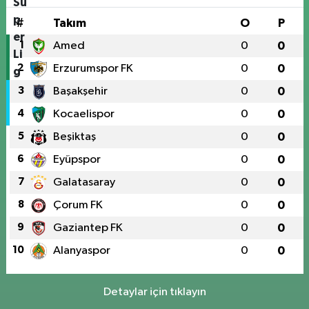
#
Takım
O
P
1
Amed
0
0
2
Erzurumspor FK
0
0
3
Başakşehir
0
0
4
Kocaelispor
0
0
5
Beşiktaş
0
0
6
Eyüpspor
0
0
7
Galatasaray
0
0
8
Çorum FK
0
0
9
Gaziantep FK
0
0
10
Alanyaspor
0
0
Detaylar için tıklayın