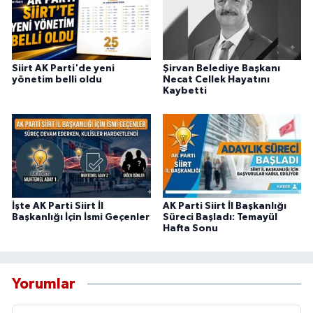
Siirt AK Parti'de yeni
Şirvan Belediye Başkanı
yönetim belli oldu
Necat Cellek Hayatını
Kaybetti
İşte AK Parti Siirt İl
AK Parti Siirt İl Başkanlığı
Başkanlığı İçin İsmi Geçenler
Süreci Başladı: Temayül
Hafta Sonu
Yorumlar