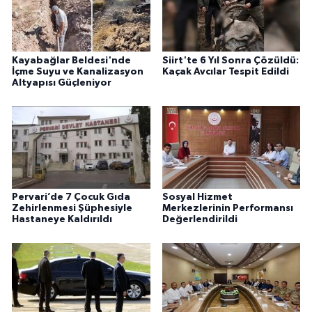
Kayabağlar Beldesi'nde
Siirt'te 6 Yıl Sonra Çözüldü:
İçme Suyu ve Kanalizasyon
Kaçak Avcılar Tespit Edildi
Altyapısı Güçleniyor
Pervari’de 7 Çocuk Gıda
Sosyal Hizmet
Zehirlenmesi Şüphesiyle
Merkezlerinin Performansı
Hastaneye Kaldırıldı
Değerlendirildi