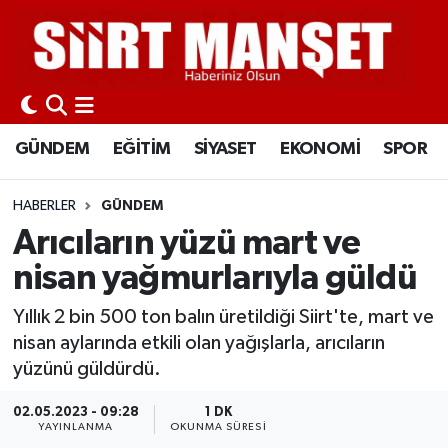
GÜNDEM
Siirt Nöbetçi Eczaneler
EĞİTİM
Siirt Hava Durumu
GÜNDEM
EĞİTİM
SİYASET
EKONOMİ
SPOR
SİYASET
Siirt Namaz Vakitleri
HABERLER
GÜNDEM
EKONOMİ
Siirt Trafik Yoğunluk Haritası
Arıcıların yüzü mart ve
nisan yağmurlarıyla güldü
SPOR
Süper Lig Puan Durumu ve Fikstür
Yıllık 2 bin 500 ton balın üretildiği Siirt'te, mart ve
İLÇELER
Tüm Manşetler
nisan aylarında etkili olan yağışlarla, arıcıların
yüzünü güldürdü.
KÜLTÜR-SANAT
Son Dakika Haberleri
02.05.2023 - 09:28
1 DK
YAYINLANMA
OKUNMA SÜRESI
SAĞLIK-YAŞAM
Haber Arşivi