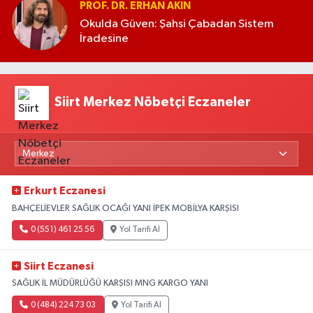
PROF. DR. ERHAN AKIN
Okulda Güven: Şahsi Çabadan Sistem
İradesine
Siirt Merkez Nöbetçi Eczaneler
Erkurt Eczanesi
BAHÇELİEVLER SAĞLIK OCAĞI YANI İPEK MOBİLYA KARŞISI
0 (551) 461 25 56
Yol Tarifi Al
Siirt Eczanesi
SAĞLIK İL MÜDÜRLÜĞÜ KARŞISI MNG KARGO YANI
0 (484) 224 73 03
Yol Tarifi Al