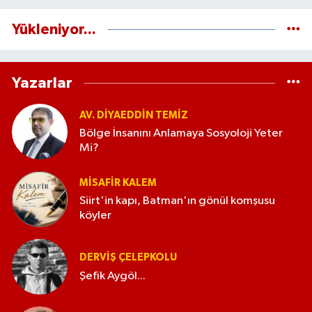
Yükleniyor...
Yazarlar
AV. DIYAEDDIN TEMIZ
Bölge İnsanını Anlamaya Sosyoloji Yeter
Mi?
MISAFIR KALEM
Siirt'in kapı, Batman'ın gönül komşusu
köyler
DERVIŞ ÇELEPKOLU
Şefik Aygöl...