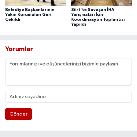
Belediye Başkanlarının
Siirt’te Savaşan İHA
Yakın Korumaları Geri
Yarışmaları İçin
Çekildi
Koordinasyon Toplantısı
Yapıldı
Yorumlar
Gönder