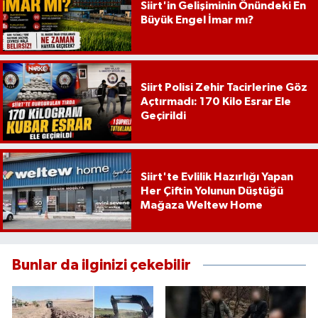
Siirt'in Gelişiminin Önündeki En
Büyük Engel İmar mı?
Siirt Polisi Zehir Tacirlerine Göz
Açtırmadı: 170 Kilo Esrar Ele
Geçirildi
Siirt'te Evlilik Hazırlığı Yapan
Her Çiftin Yolunun Düştüğü
Mağaza Weltew Home
Bunlar da ilginizi çekebilir