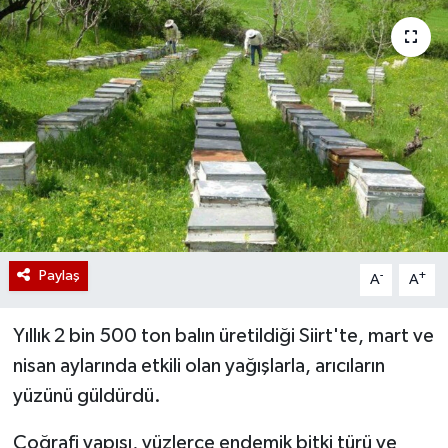
Paylaş
-
+
A
A
Yıllık 2 bin 500 ton balın üretildiği Siirt'te, mart ve
nisan aylarında etkili olan yağışlarla, arıcıların
yüzünü güldürdü.
Coğrafi yapısı, yüzlerce endemik bitki türü ve