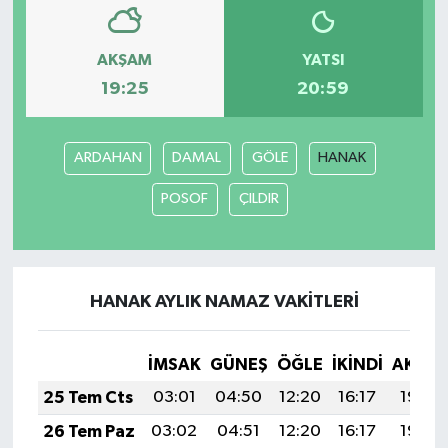
AKŞAM
YATSI
19:25
20:59
ARDAHAN
DAMAL
GÖLE
HANAK
POSOF
ÇILDIR
HANAK AYLIK NAMAZ VAKITLERI
İMSAK
GÜNEŞ
ÖĞLE
İKINDI
AKŞA
25 Tem Cts
03:01
04:50
12:20
16:17
19:40
26 Tem Paz
03:02
04:51
12:20
16:17
19:39