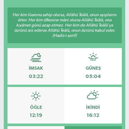
Her kim lisanına sahip olursa, Allâhü Teâlâ, onun ayıplarını
örter. Her kim öfkesine mâni olursa Allâhü Teâlâ, ona
kıyâmet günü azap etmez. Her kim de Allâhü Teâlâ'ya
özrünü arz ederse Allâhü Teâlâ, onun özrünü kabul eder.
(Hadis-i şerif)
İMSAK
GÜNEŞ
03:22
05:04
ÖĞLE
İKINDI
12:19
16:12