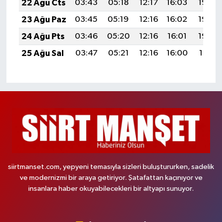
22 Ağu Cts
03:43
05:18
12:17
16:03
19:06
23 Ağu Paz
03:45
05:19
12:16
16:02
19:04
24 Ağu Pts
03:46
05:20
12:16
16:01
19:03
25 Ağu Sal
03:47
05:21
12:16
16:00
19:01
siirtmanset.com, yepyeni temasıyla sizleri buluştururken, sadelik
ve modernizmi bir araya getiriyor. Şatafattan kaçınıyor ve
insanlara haber okuyabilecekleri bir altyapı sunuyor.