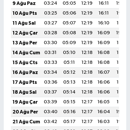
9 Ağu Paz
03:24
05:05
12:19
16:11
19:24
10 Ağu Pts
03:25
05:06
12:19
16:11
19:23
11 Ağu Sal
03:27
05:07
12:19
16:10
19:21
12 Ağu Çar
03:28
05:08
12:19
16:09
19:20
13 Ağu Per
03:30
05:09
12:19
16:09
19:19
14 Ağu Cum
03:31
05:10
12:18
16:08
19:17
15 Ağu Cts
03:33
05:11
12:18
16:08
19:16
16 Ağu Paz
03:34
05:12
12:18
16:07
19:14
17 Ağu Pts
03:36
05:13
12:18
16:06
19:13
18 Ağu Sal
03:37
05:14
12:18
16:06
19:12
19 Ağu Çar
03:39
05:15
12:17
16:05
19:10
20 Ağu Per
03:40
05:16
12:17
16:04
19:09
21 Ağu Cum
03:42
05:17
12:17
16:03
19:07