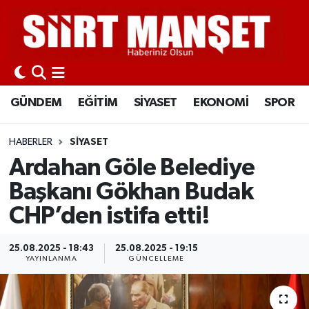
GÜNDEM
Siirt Nöbetçi Eczaneler
EĞİTİM
Siirt Hava Durumu
GÜNDEM
EĞİTİM
SİYASET
EKONOMİ
SPOR
SİYASET
Siirt Namaz Vakitleri
HABERLER
SİYASET
EKONOMİ
Siirt Trafik Yoğunluk Haritası
Ardahan Göle Belediye
Başkanı Gökhan Budak
SPOR
Süper Lig Puan Durumu ve Fikstür
CHP’den istifa etti!
İLÇELER
Tüm Manşetler
25.08.2025 - 18:43
25.08.2025 - 19:15
YAYINLANMA
GÜNCELLEME
KÜLTÜR-SANAT
Son Dakika Haberleri
SAĞLIK-YAŞAM
Haber Arşivi