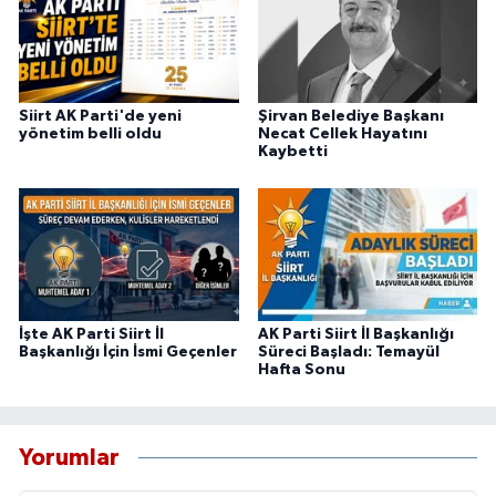
Siirt AK Parti'de yeni
Şirvan Belediye Başkanı
yönetim belli oldu
Necat Cellek Hayatını
Kaybetti
İşte AK Parti Siirt İl
AK Parti Siirt İl Başkanlığı
Başkanlığı İçin İsmi Geçenler
Süreci Başladı: Temayül
Hafta Sonu
Yorumlar