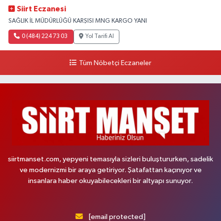
Siirt Eczanesi
SAĞLIK İL MÜDÜRLÜĞÜ KARŞISI MNG KARGO YANI
0 (484) 224 73 03
Yol Tarifi Al
Tüm Nöbetçi Eczaneler
siirtmanset.com, yepyeni temasıyla sizleri buluştururken, sadelik
ve modernizmi bir araya getiriyor. Şatafattan kaçınıyor ve
insanlara haber okuyabilecekleri bir altyapı sunuyor.
[email protected]