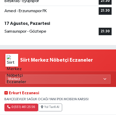
Beşiktaş - Eyüpspor
21:30
Amed - Erzurumspor FK
21:30
17 Ağustos, Pazartesi
Samsunspor - Göztepe
21:30
Siirt Merkez Nöbetçi Eczaneler
Erkurt Eczanesi
BAHÇELİEVLER SAĞLIK OCAĞI YANI İPEK MOBİLYA KARŞISI
0 (551) 461 25 56
Yol Tarifi Al