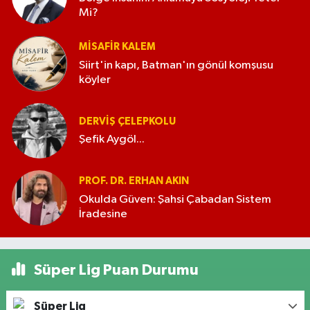
Mi?
MISAFIR KALEM
Siirt'in kapı, Batman'ın gönül komşusu
köyler
DERVIŞ ÇELEPKOLU
Şefik Aygöl...
PROF. DR. ERHAN AKIN
Okulda Güven: Şahsi Çabadan Sistem
İradesine
Süper Lig Puan Durumu
Süper Lig