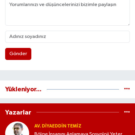
Gönder
Yükleniyor...
Yazarlar
AV. DIYAEDDIN TEMIZ
Bölge İnsanını Anlamaya Sosyoloji Yeter