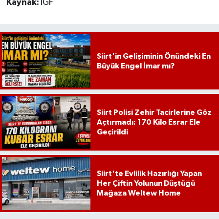
Kaynak:
İGF
Siirt'in Gelişiminin Önündeki En
Büyük Engel İmar mı?
Siirt Polisi Zehir Tacirlerine Göz
Açtırmadı: 170 Kilo Esrar Ele
Geçirildi
Siirt'te Evlilik Hazırlığı Yapan
Her Çiftin Yolunun Düştüğü
Mağaza Weltew Home