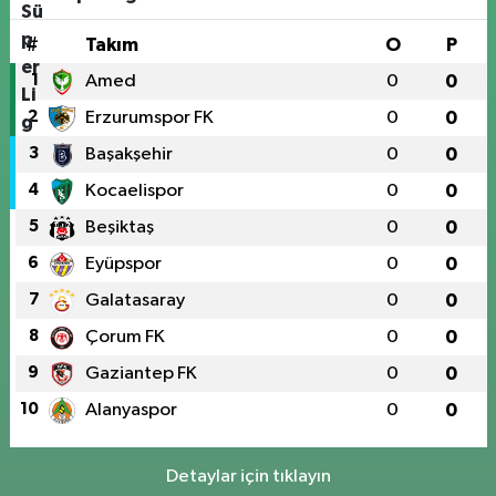
#
Takım
O
P
1
Amed
0
0
2
Erzurumspor FK
0
0
3
Başakşehir
0
0
4
Kocaelispor
0
0
5
Beşiktaş
0
0
6
Eyüpspor
0
0
7
Galatasaray
0
0
8
Çorum FK
0
0
9
Gaziantep FK
0
0
10
Alanyaspor
0
0
Detaylar için tıklayın