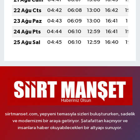
22 Ağu Cts
04:42
06:08
13:00
16:42
19:42
23 Ağu Paz
04:43
06:09
13:00
16:41
19:41
24 Ağu Pts
04:44
06:10
12:59
16:41
19:39
25 Ağu Sal
04:45
06:10
12:59
16:40
19:38
siirtmanset.com, yepyeni temasıyla sizleri buluştururken, sadelik
ve modernizmi bir araya getiriyor. Şatafattan kaçınıyor ve
insanlara haber okuyabilecekleri bir altyapı sunuyor.