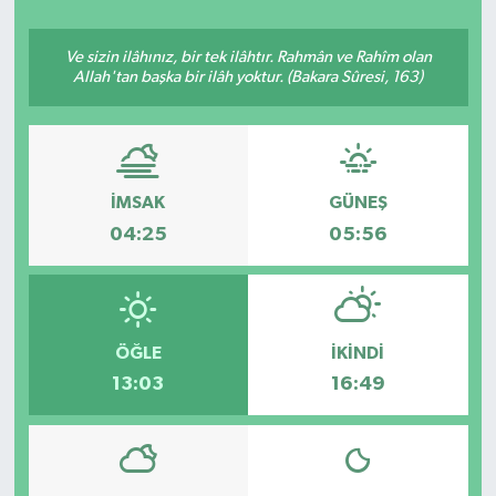
Ve sizin ilâhınız, bir tek ilâhtır. Rahmân ve Rahîm olan
Allah'tan başka bir ilâh yoktur. (Bakara Sûresi, 163)
İMSAK
GÜNEŞ
04:25
05:56
ÖĞLE
İKINDI
13:03
16:49