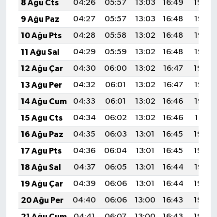
8 Ağu Cts
04:26
05:57
13:03
16:49
19:59
9 Ağu Paz
04:27
05:57
13:03
16:48
19:58
10 Ağu Pts
04:28
05:58
13:02
16:48
19:57
11 Ağu Sal
04:29
05:59
13:02
16:48
19:56
12 Ağu Çar
04:30
06:00
13:02
16:47
19:54
13 Ağu Per
04:32
06:01
13:02
16:47
19:53
14 Ağu Cum
04:33
06:01
13:02
16:46
19:52
15 Ağu Cts
04:34
06:02
13:02
16:46
19:51
16 Ağu Paz
04:35
06:03
13:01
16:45
19:50
17 Ağu Pts
04:36
06:04
13:01
16:45
19:48
18 Ağu Sal
04:37
06:05
13:01
16:44
19:47
19 Ağu Çar
04:39
06:06
13:01
16:44
19:46
20 Ağu Per
04:40
06:06
13:00
16:43
19:45
21 Ağu Cum
04:41
06:07
13:00
16:43
19:43