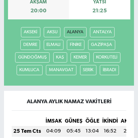
AKŞAM
YATSI
20:00
21:25
AKSEKİ
AKSU
ALANYA
ANTALYA
DEMRE
ELMALI
FİNİKE
GAZİPAŞA
GÜNDOĞMUŞ
KAŞ
KEMER
KORKUTELİ
KUMLUCA
MANAVGAT
SERİK
İBRADI
ALANYA AYLIK NAMAZ VAKITLERI
İMSAK
GÜNEŞ
ÖĞLE
İKINDI
AKŞA
25 Tem Cts
04:09
05:45
13:04
16:52
20:12