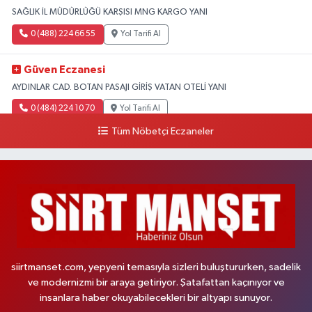
SAĞLIK İL MÜDÜRLÜĞÜ KARŞISI MNG KARGO YANI
0 (488) 224 66 55
Yol Tarifi Al
Güven Eczanesi
AYDINLAR CAD. BOTAN PASAJI GİRİŞ VATAN OTELİ YANI
0 (484) 224 10 70
Yol Tarifi Al
Tüm Nöbetçi Eczaneler
siirtmanset.com, yepyeni temasıyla sizleri buluştururken, sadelik
ve modernizmi bir araya getiriyor. Şatafattan kaçınıyor ve
insanlara haber okuyabilecekleri bir altyapı sunuyor.