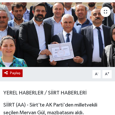
Paylaş
-
+
A
A
YEREL HABERLER / SİİRT HABERLERİ
SİİRT (AA) - Siirt'te AK Parti'den milletvekili
seçilen Mervan Gül, mazbatasını aldı.