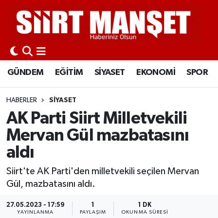
GÜNDEM
Siirt Nöbetçi Eczaneler
EĞİTİM
Siirt Hava Durumu
GÜNDEM
EĞİTİM
SİYASET
EKONOMİ
SPOR
SİYASET
Siirt Namaz Vakitleri
HABERLER
SİYASET
EKONOMİ
Siirt Trafik Yoğunluk Haritası
AK Parti Siirt Milletvekili
Mervan Gül mazbatasını
SPOR
Süper Lig Puan Durumu ve Fikstür
aldı
İLÇELER
Tüm Manşetler
Siirt'te AK Parti'den milletvekili seçilen Mervan
Gül, mazbatasını aldı.
KÜLTÜR-SANAT
Son Dakika Haberleri
27.05.2023 - 17:59
1
1 DK
SAĞLIK-YAŞAM
Haber Arşivi
YAYINLANMA
PAYLAŞIM
OKUNMA SÜRESI