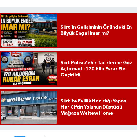
Siirt'in Gelişiminin Önündeki En
Büyük Engel İmar mı?
Siirt Polisi Zehir Tacirlerine Göz
Açtırmadı: 170 Kilo Esrar Ele
Geçirildi
Siirt'te Evlilik Hazırlığı Yapan
Her Çiftin Yolunun Düştüğü
Mağaza Weltew Home