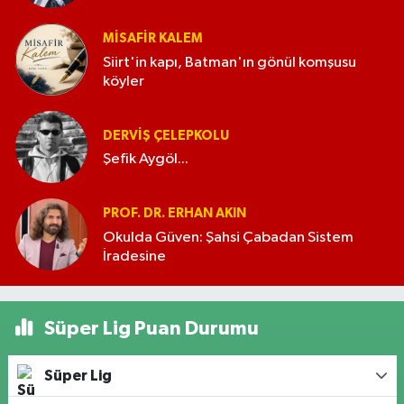
MISAFIR KALEM
Siirt'in kapı, Batman'ın gönül komşusu
köyler
DERVIŞ ÇELEPKOLU
Şefik Aygöl...
PROF. DR. ERHAN AKIN
Okulda Güven: Şahsi Çabadan Sistem
İradesine
Süper Lig Puan Durumu
Süper Lig