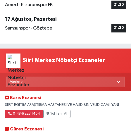
Amed - Erzurumspor FK
21:30
17 Ağustos, Pazartesi
Samsunspor - Göztepe
21:30
Siirt Merkez Nöbetçi Eczaneler
Barıs Eczanesi
SİİRT EĞİTİM ARAŞTIRMA HASTANESİ VE HALİD BİN VELİD CAMİİ YANI
0 (484) 223 14 54
Yol Tarifi Al
Güres Eczanesi