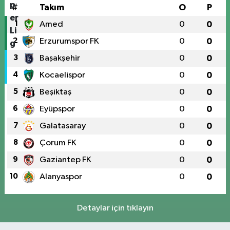
#
Takım
O
P
1
Amed
0
0
2
Erzurumspor FK
0
0
3
Başakşehir
0
0
4
Kocaelispor
0
0
5
Beşiktaş
0
0
6
Eyüpspor
0
0
7
Galatasaray
0
0
8
Çorum FK
0
0
9
Gaziantep FK
0
0
10
Alanyaspor
0
0
Detaylar için tıklayın