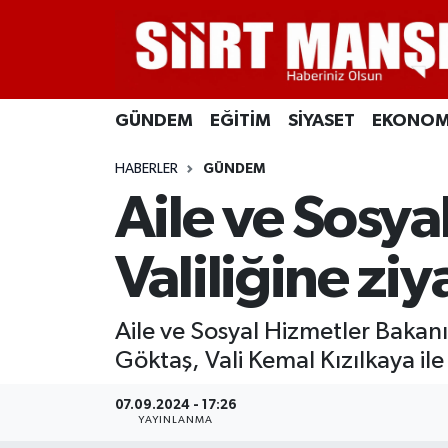
GÜNDEM
Siirt Nöbetçi Eczaneler
GÜNDEM
EĞİTİM
SİYASET
EKONOM
EĞİTİM
Siirt Hava Durumu
HABERLER
GÜNDEM
SİYASET
Siirt Namaz Vakitleri
Aile ve Sosya
EKONOMİ
Siirt Trafik Yoğunluk Haritası
Valiliğine zi
SPOR
Süper Lig Puan Durumu ve Fikstür
Aile ve Sosyal Hizmetler Bakanı
İLÇELER
Tüm Manşetler
Göktaş, Vali Kemal Kızılkaya ile 
KÜLTÜR-SANAT
Son Dakika Haberleri
07.09.2024 - 17:26
YAYINLANMA
SAĞLIK-YAŞAM
Haber Arşivi