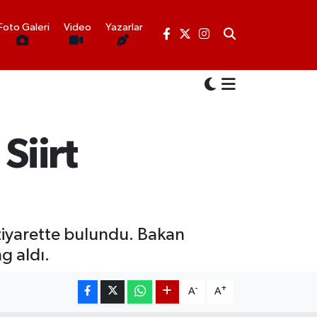
Foto Galeri
Video
Yazarlar
Siirt
 ziyarette bulundu. Bakan
g aldı.
-
+
A
A