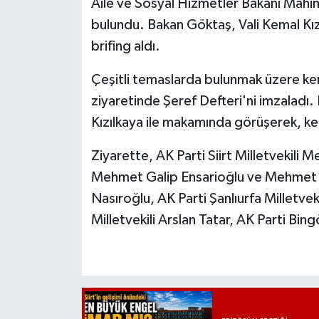
Aile ve Sosyal Hizmetler Bakanı Mahinu
bulundu. Bakan Göktaş, Vali Kemal Kızıl
brifing aldı.
Çeşitli temaslarda bulunmak üzere kent
ziyaretinde Şeref Defteri'ni imzaladı.
Kızılkaya ile makamında görüşerek, kentt
Ziyarette, AK Parti Siirt Milletvekili M
Mehmet Galip Ensarioğlu ve Mehmet Sa
Nasıroğlu, AK Parti Şanlıurfa Milletve
Milletvekili Arslan Tatar, AK Parti Bing