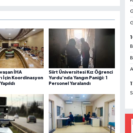
K
G
G
1
B
B
A
avaşan İHA
Siirt Üniversitesi Kız Öğrenci
rı İçin Koordinasyon
Yurdu'nda Yangın Paniği: 1
 Yapıldı
Personel Yaralandı
1
S