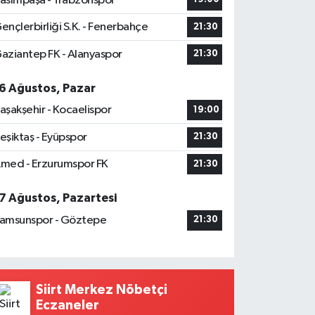
asımpaşa - Trabzonspor
ençlerbirliği S.K. - Fenerbahçe
21:30
aziantep FK - Alanyaspor
21:30
6 Ağustos, Pazar
aşakşehir - Kocaelispor
19:00
eşiktaş - Eyüpspor
21:30
med - Erzurumspor FK
21:30
7 Ağustos, Pazartesi
amsunspor - Göztepe
21:30
Siirt Merkez Nöbetçi
Eczaneler