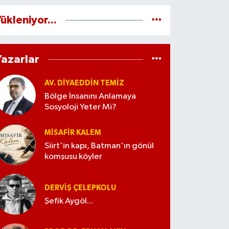
ükleniyor...
Yazarlar
AV. DIYAEDDIN TEMIZ
Bölge İnsanını Anlamaya
Sosyoloji Yeter Mi?
MISAFIR KALEM
Siirt'in kapı, Batman'ın gönül
komşusu köyler
DERVIŞ ÇELEPKOLU
Şefik Aygöl...