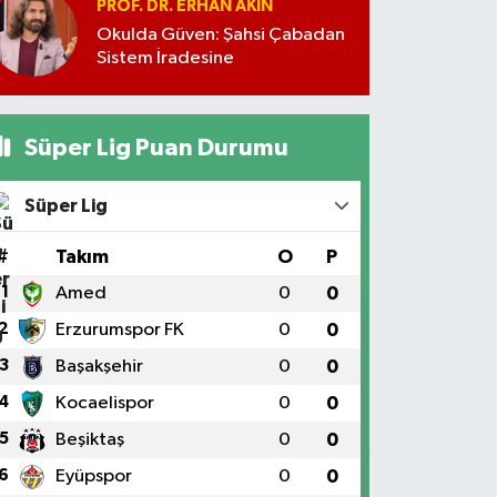
PROF. DR. ERHAN AKIN
Okulda Güven: Şahsi Çabadan
Sistem İradesine
Süper Lig Puan Durumu
Süper Lig
#
Takım
O
P
1
Amed
0
0
2
Erzurumspor FK
0
0
3
Başakşehir
0
0
4
Kocaelispor
0
0
5
Beşiktaş
0
0
6
Eyüpspor
0
0