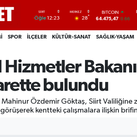
BITCOIN
64.475,47
0.66
DOLAR
°
28
Öğle
12:23
47,5971
0.05
EURO
55,1336
0.18
İ
SPOR
İLÇELER
KÜLTÜR-SANAT
SAĞLIK-YAŞAM
STERLİN
64,2534
0.22
GRAM ALTIN
6527.85
0.54
l Hizmetler Bakanı 
BİST100
13.703
0
yarette bulundu
 Mahinur Özdemir Göktaş, Siirt Valiliğine
görüşerek kentteki çalışmalara ilişkin brifin