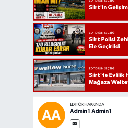
EDITÖRÜN SEÇTIĞI
Siirt'in Geliş
EDITÖRÜN SEÇTIĞI
Siirt Polisi Ze
Ele Geçirildi
EDITÖRÜN SEÇTIĞI
Siirt'te Evlili
Mağaza Welt
EDITÖR HAKKINDA
Admin1 Admin1