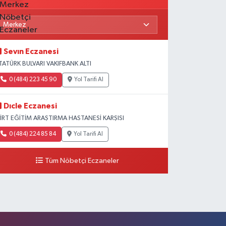
Sevın Eczanesi
TATÜRK BULVARI VAKIFBANK ALTI
0 (484) 223 45 90
Yol Tarifi Al
Dıcle Eczanesi
İİRT EĞİTİM ARAŞTIRMA HASTANESİ KARŞISI
0 (484) 224 85 84
Yol Tarifi Al
Tüm Nöbetçi Eczaneler