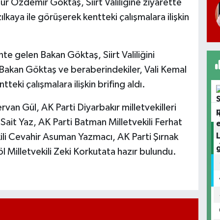
r Özdemir Göktaş, Siirt Valiliğine ziyarette
kaya ile görüşerek kentteki çalışmalara ilişkin
e gelen Bakan Göktaş, Siirt Valiliğini
 Bakan Göktaş ve beraberindekiler, Vali Kemal
eki çalışmalara ilişkin brifing aldı.
ervan Gül, AK Parti Diyarbakır milletvekilleri
it Yaz, AK Parti Batman Milletvekili Ferhat
kili Cevahir Asuman Yazmacı, AK Parti Şırnak
öl Milletvekili Zeki Korkutata hazır bulundu.