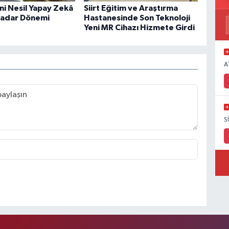
eni Nesil Yapay Zekâ
Siirt Eğitim ve Araştırma
Radar Dönemi
Hastanesinde Son Teknoloji
Yeni MR Cihazı Hizmete Girdi
A
S