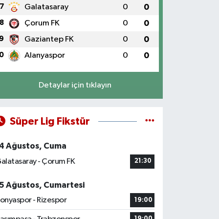
7
Galatasaray
0
0
8
Çorum FK
0
0
9
Gaziantep FK
0
0
0
Alanyaspor
0
0
Detaylar için tıklayın
Süper Lig Fikstür
4 Ağustos, Cuma
alatasaray - Çorum FK
21:30
5 Ağustos, Cumartesi
onyaspor - Rizespor
19:00
19:00