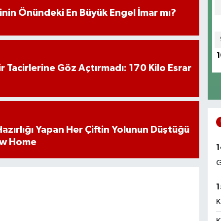
iminin Önündeki En Büyük Engel İmar mı?
1
hir Tacirlerine Göz Açtırmadı: 170 Kilo Esrar
k Hazırlığı Yapan Her Çiftin Yolunun Düştüğü
ew Home
1
G
1
K